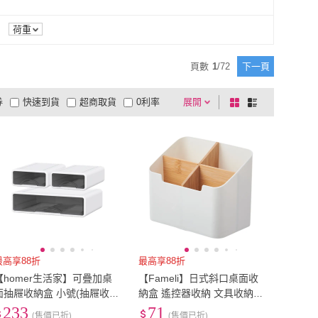
10
)
25K
(
9
)
貓太子
(
4
)
SHIMOYAMA 霜山
(
5
)
1
)
Fameli
(
2
)
18K
(
10
)
25K
(
9
)
)
5x7
(
6
)
荷重
享屋
(
1
)
Fameli
(
2
)
家居
(
9
)
MiPOW
(
1
)
4x6
(
8
)
5x7
(
6
)
4
)
寬59cm以下
(
87
)
頁數
1
/
72
下一頁
上手家居
(
9
)
MiPOW
(
1
)
HOP
(
3
)
MYUMYU 沐慕家居
(
1
)
其他
(
4
)
寬59cm以下
(
87
)
分以下
(
9
)
36-41公分
(
2
)
券
快速到貨
超商取貨
0利率
展開
棋
條
MGSHOP
(
3
)
MYUMYU 沐慕家居
(
1
)
生活
(
6
)
ANDYMAY2
(
1
)
35公分以下
(
9
)
36-41公分
(
2
)
品有量
有影片
電視購物
盤
列
到付款
超商付款
5
式
式
拼創生活
(
6
)
ANDYMAY2
(
1
)
以上
1
及以上
最高享88折
最高享88折
【homer生活家】可疊加桌
【Fameli】日式斜口桌面收
面抽屜收納盒 小號(抽屜收納
納盒 遙控器收納 文具收納
收納盒 桌上收納櫃 文具收納
桌上收納 多格整理盒 辦公收
233
71
(售價已折)
(售價已折)