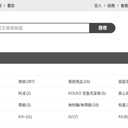
劃
書店
登入
註冊
會員
面文具收納盒
搜尋
傢俱
(
397
)
餐廚用品
(
16
)
家庭
取消
科凌
(
2
)
KOLKO 克魯克家居
(
5
)
真心
取消
科凌
(
2
)
KOLKO 克魯克家居
(
5
)
JOEKI
(
21
)
iRoom 優倍適
(
5
)
Fing
帶鎖
(
3
)
無附輪/無帶鎖
(
18
)
有蓋
(
JOEKI
(
21
)
iRoom 優倍適
取消
(
5
)
iloom 怡倫家居
(
1
)
Sager
(
2
)
DRE
帶鎖
(
3
)
無附輪/無帶鎖
(
18
)
落地式
(
3
)
多層文件夾
(
1
)
其他
(
A3+
(
11
)
A2
(
7
)
A5
(
8
)
(
1
)
iloom 怡倫家居
(
1
)
Sager
(
2
)
KOUJI
(
2
)
日創生活
(
14
)
貓太
落地式
(
3
)
多層文件夾
取消
(
1
)
A3+
(
11
)
A2
(
7
)