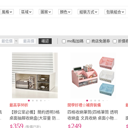
13K
(
10
)
16K
(
2
)
18K
(
KOUJI
(
2
)
日創生活
(
14
)
KEYWAY 聯府
(
6
)
Airy 輕質系
(
1
)
享屋
(
13K
(
10
)
16K
(
2
)
口袋型
(
8
)
LETTER
(
4
)
4x6
(
8
風格
區域
圖案
顏色
組裝方式
包裝組合
KEYWAY 聯府
(
6
)
Airy 輕質系
(
1
)
CAXXA
(
2
)
捕夢網
(
2
)
上手
口袋型
(
8
)
LETTER
(
4
)
Folio
(
1
)
10號信封
(
5
)
其他
(
CAXXA
(
2
)
捕夢網
(
2
)
SYSMAX
(
5
)
SONIC
(
2
)
MGS
Folio
(
1
)
10號信封
(
5
)
寬120cm-149cm
(
2
)
寬180cm以上
(
3
)
35公
~
確認
mo點加碼
商店免運券
折價
SYSMAX
(
5
)
SONIC
(
2
)
1
)
美的空間
(
5
)
Warm House Decor 暖和
(
8
)
拼創
m
(
3
)
寬120cm-149cm
(
2
)
寬180cm以上
(
3
)
大家電安心配
大家電快配
商
家居
低溫宅配
定期配/分次配
貨
努比
(
1
)
美的空間
(
5
)
Warm House Decor 暖
(
8
)
4
及以上
3
及以上
2
及
和家居
(
3
)
最高享88折
開學好禮☆補齊裝備
具
【辦公室必備】簡約透明3格
四格收納筆筒(四格筆筒 透明
桌面抽屜收納盒(大容量 防塵
收納盒 文具收納 桌面小物收
置物盒 整理盒 文具 書桌 梳
納 化妝品收納 髮飾收納)
359
249
(售價已折)