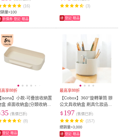
盒)
納 小物收納 分區收納
(16)
(3)
總銷量>100
速
登記
贈品
速
折價券
登記
贈品
最高享88折
最高享88折
【isona】小款-可疊放收納置
【Cobox】360°旋轉筆筒 辦
物盒 桌面收納盒(分類收納
公文具收納盒 刷具化妝品收
整理盒 小物收納 文具收納)
納架 桌面小物收納 桌上型分
35
197
(售價已折)
(售價已折)
格整理盒
(8)
(157)
總銷量>3,000
速
登記
贈品
速
登記
贈品