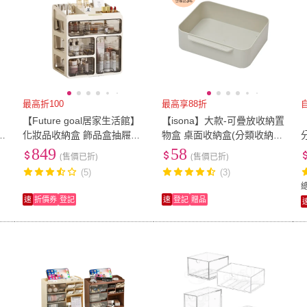
最高折100
最高享88折
【Future goal居家生活館】
【isona】大款-可疊放收納置
化妝品收納盒 飾品盒抽屜式
物盒 桌面收納盒(分類收納
桌面收納盒儲物盒(收納箱化
整理盒 小物收納 文具收納)
849
58
(售價已折)
(售價已折)
妝盒化妝箱 藥箱文具收納)
(5)
(3)
速
折價券
登記
速
登記
贈品