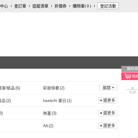
中心
查訂單
追蹤清單
折價券
購物車
登記活動
(
0
)
購物車
展開
清潔/紙品
(
6
)
彩妝保養
(
2
)
TOP
選更多
良品
(
2
)
tounichi 東日
(
1
)
真心良品
(
2
)
tounichi 東日
(
1
)
er Pop 指選好物
(
1
)
美得像專櫃
(
8
)
選更多
3
)
無蓋
(
3
)
Finger Pop 指選好物
(
1
)
美得像專櫃
(
8
)
AMCATCHER
(
5
)
TengYue
(
7
)
有蓋
(
3
)
無蓋
(
3
)
1
)
選更多
A6
(
2
)
DREAMCATCHER
(
5
)
TengYue
(
7
)
子
(
4
)
SHIMOYAMA 霜山
(
5
)
其他
(
1
)
A5
(
8
)
A6
(
2
)