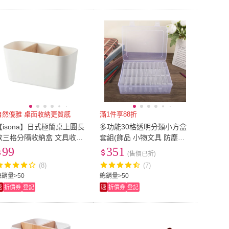
自然優雅 桌面收納更質感
滿1件享88折
【isona】日式極簡桌上圓長
多功能30格透明分類小方盒
款三格分隔收納盒 文具收納
套組(飾品 小物文具 防塵盒
盒 筆筒 刷具收納(收納盒 桌
分裝盒 配件 展示 桌面收納
99
351
(售價已折)
面收納 盥洗收納)
盒 分隔)
(8)
(7)
總銷量>50
總銷量>50
速
折價券
登記
速
折價券
登記