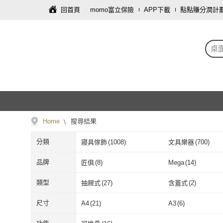
回首頁
momo富立保險
APP下載
點點賺分潤計
桌
Home
搜尋結果
分類
寢具傢飾
(
1008
)
文具樂器
(
700
)
修繕裝潢
(
2
)
母嬰/童
(
1
)
品牌
匠俱
(
8
)
Mega
(
14
)
匠俱
(
8
)
Mega
(
14
)
MOOG 沐格
(
2
)
isona
(
8
)
類型
抽屜式
(
27
)
含蓋式
(
2
)
MOOG 沐格
(
2
)
isona
(
8
)
佳美多
(
3
)
XINGMU 興沐
(
1
)
抽屜式
(
27
)
含蓋式
(
2
)
黏貼式
(
1
)
磁吸式
(
1
)
尺寸
A4
(
21
)
A3
(
6
)
佳美多
(
3
)
XINGMU 興沐
HEY!
(
3
)
SUNORO
(
1
)
黏貼式
(
1
)
磁吸式
(
1
)
A4
(
21
)
A3
(
6
)