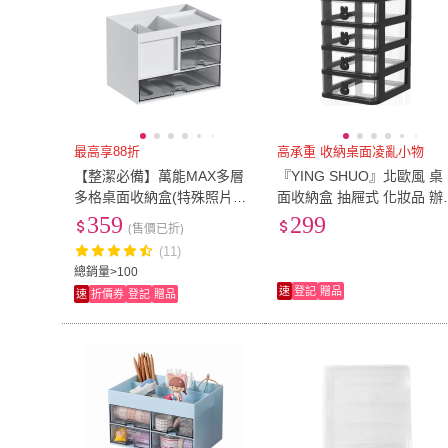
最高享88折
高承重 收納桌面凌亂小物
【整潔必備】萬能MAX多層
『YING SHUO』北歐風 桌
多格桌面收納盒(特殊照片格
面收納盒 抽屜式 化妝品 辦
滑順抽屜 透明 相框 筆筒 刷
公 文具 書桌 抽屜
359
299
(售價已折)
具桶 文具 學生宿舍)
(11)
總銷量>100
速
登記
贈品
速
折價券
登記
贈品