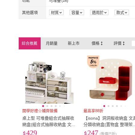
B3
(
5
)
B4
(
6
)
功能
可堆疊
(
16
)
HEY!
(
3
)
SUNORO
(
1
)
FONMOST
(
2
)
咪咪購物
(
9
)
B3
(
5
)
B4
(
6
)
32K
(
9
)
L3
(
2
)
可堆疊
(
16
)
其他選項
材質
容量
適用於
款式
FONMOST
(
2
)
咪咪購物
(
9
)
D+ 滴家
(
3
)
好物良品
(
3
)
32K
(
9
)
L3
(
2
)
8x10
(
4
)
Legal
(
4
)
D+ 滴家
(
3
)
好物良品
(
3
)
FL 生活+
(
21
)
EZlife
(
2
)
8x10
(
4
)
Legal
(
4
)
寬60cm-89cm
(
7
)
寬90cm-119cm
(
3
)
綜合推薦
月銷量
新上市
價格
評價
FL 生活+
(
21
)
EZlife
(
2
)
KARY
(
1
)
SNOOPY 史努比
(
寬60cm-89cm
(
7
)
寬90cm-119c
42-49公分
(
2
)
50-99公分
(
2
)
KARY
(
1
)
SNOOPY 史
ABEL 力大牌
(
2
)
ABBY SHOP
(
3
)
42-49公分
(
2
)
50-99公分
(
2
)
ABEL 力大牌
(
2
)
ABBY SHOP
開學好禮☆補齊裝備
最高享88折
桌上型 可堆疊組合式抽屜收
【isona】洞洞板收納盒 文
納盒(組合式抽屜收納盒 文具
分類收納盒(置物盒 整理架
收納 小物收納 桌面收納 辦
收納架 洞洞牆 桌面收納盒)
429
247
(售價已折)