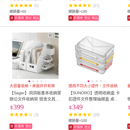
妝台 化妝品 分格)
(5)
(21)
總銷量>50
總銷量>100
速
折價券
登記
贈品
速
折價券
登記
贈品
大容量收納，桌面井井有條
適用不同大小證件、文件收納
抽
【Sager】洞洞板書本收納筐
【SUNORO】透明收納盒 卡
辦公文件收納架 宿舍文具置
扣證件文件整理抽屜盒 桌面
物籃 桌上書架 桌面收納盒
收納整理多用途 文具收納盒
399
349
家用辦公必備
(3)
(29)
總銷量>100
速
折價券
登記
速
折價券
登記