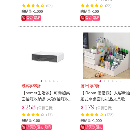
公桌 廚房)
(92)
(22)
總銷量>1,000
總銷量>100
速
登記
贈品
速
登記
贈品
最高享88折
滿1件享9折
【homer生活家】可疊加桌
【iRoom 優倍適】大容量
面抽屜收納盒 大號(抽屜收納
屜式＊桌面化妝品文具收納
收納盒 桌上收納櫃 文具收納
盒(收納架 化妝收納 飾品收
258
179
(售價已折)
(售價已折)
盒)
納 桌上收納 彩妝盒)
(17)
(128)
總銷量>100
總銷量>1,000
速
折價券
登記
贈品
速
折價券
登記