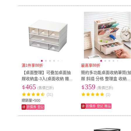
滿1件享88折
最高享88折
【桌面整理】可疊加桌面抽
簡約多功能桌面收納筆筒(
屜收納盒-3入(桌面收納 雜物
屜 斜插 分格 整理盒 收納盒
收納 小物收納 文具收納 飾
置物 文具 刷具)
465
359
(售價已折)
(售價已折)
品收納)
(31)
(1)
總銷量>500
速
折價券
登記
贈品
速
折價券
登記