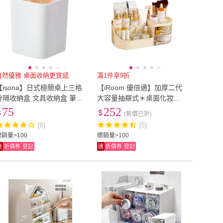
自然優雅 桌面收納更質感
滿1件享9折
【isona】日式極簡桌上三格
【iRoom 優倍適】加厚二代
分隔收納盒 文具收納盒 筆筒
大容量抽屜式＊桌面化妝品
刷具收納(收納盒 桌面收納
收納盒-M號(收納架 化妝收
75
252
(售價已折)
盥洗收納)
納 文具收納 刷具收納)
(8)
(5)
總銷量>100
總銷量>100
速
折價券
登記
速
折價券
登記