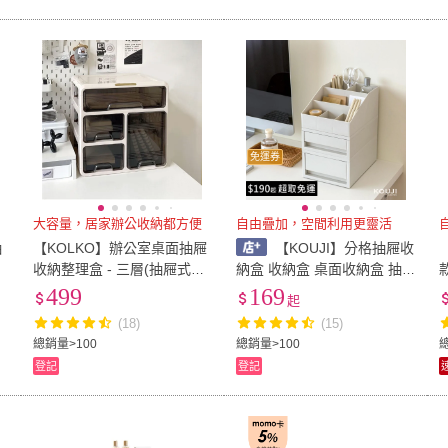
免運券
大容量，居家辦公收納都方便
自由疊加，空間利用更靈活
抽
【KOLKO】辦公室桌面抽屜
【KOUJI】分格抽屜收
收納整理盒 - 三層(抽屜式收
納盒 收納盒 桌面收納盒 抽
納盒 文具收納盒 化妝品收納
屜 分格收納盒 桌上收納櫃
499
169
起
盒)
收納抽屜 文具收納 化妝品收
(18)
(15)
納
總銷量>100
總銷量>100
登記
登記