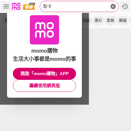
梨卡
長褲
洋裝
長裙
連身裙
毛衣
泳衣
泳裝
罩衫
套裝
顯瘦
momo購物
生活大小事都是momo的事
開啟「momo購物」APP
繼續使用網頁版