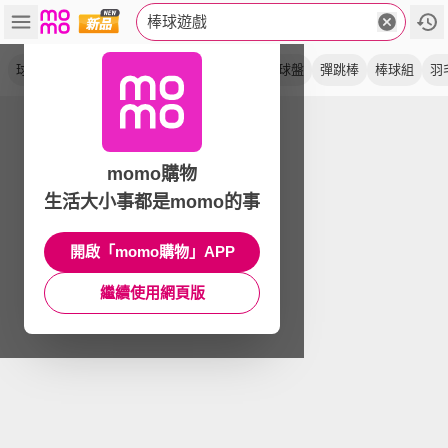
棒球遊戲
球棒
握把
日文版
滿貫砲
打棒球
野球盤
彈跳棒
棒球組
羽
momo購物
生活大小事都是momo的事
開啟「momo購物」APP
繼續使用網頁版