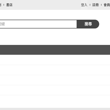
劃
書店
登入
註冊
會員
聖緹
搜尋
取消
取消