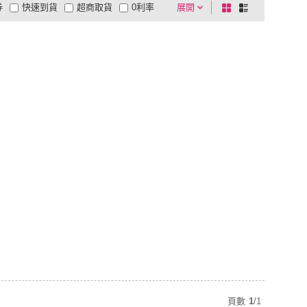
券
快速到貨
超商取貨
0利率
展開
棋
條
品有量
有影片
電視購物
盤
列
到付款
超商付款
5
式
式
以上
1
及以上
頁數
1
/
1