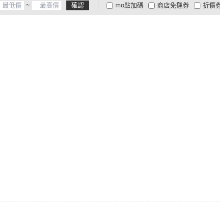
~
確認
mo點加碼
商店免運券
折價
大家電安心配
大家電快配
商
低溫宅配
定期配/分次配
貨
4
及以上
3
及以上
2
及