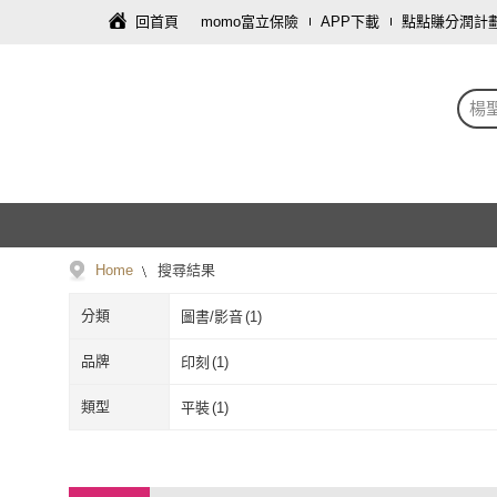
回首頁
momo富立保險
APP下載
點點賺分潤計
楊
Home
搜尋結果
分類
圖書/影音
(
1
)
品牌
印刻
(
1
)
印刻
(
1
)
類型
平裝
(
1
)
平裝
(
1
)