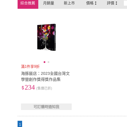
綜合推薦
月銷量
新上市
價格
評價
滿1件享9折
海豚飯店：2023全國台灣文
學營創作獎得獎作品集
234
(售價已折)
可訂購時通知我
1