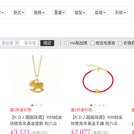
4.1吋~8吋
(
2
)
寬59cm以下
(
1
)
4.1吋~8吋
(
2
)
寬59cm以下
(
1
)
群
款式
風格
重量
版型
區域
形狀
~
確認
mo點加碼
商店免運券
折價
大家電安心配
大家電快配
商
低溫宅配
定期配/分次配
貨
4
及以上
3
及以上
2
及
滿1件享87折
滿1件享87折
【K.D.J 圓融珠寶】999純金
【K.D.J 圓融珠寶】999純金
快樂馬年黃金墜飾 附六朵玫
快樂馬年黃金手鍊 附六朵玫
瑰精油皂禮盒
瑰精油皂禮盒
3,121
2,077
(售價已折)
(售價已折)