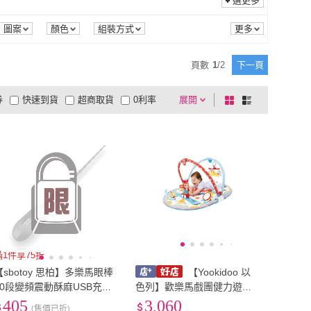
選更多
圖案
顏色
組裝方式
頁數
1
/
2
下一頁
券
快速到貨
超商取貨
0利率
展開
棋
條
品有量
有影片
電視購物
盤
列
到付款
超商付款
5
式
式
以上
1
及以上
滿1件享75折
【sbotoy 思柏】多樂馬眼棒
【Yookidoo 以
10段變頻震動酥麻USB充電
色列】歡樂馬戲團健力遊戲
馬眼震動棒-黑(馬眼棒 龜頭
墊|健力架|彌月禮 麗兒采家
405
3,060
(售價已折)