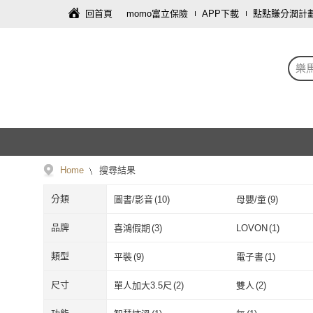
回首頁
momo富立保險
APP下載
點點賺分潤計
樂
Home
搜尋結果
分類
圖書/影音
(
10
)
母嬰/童
(
9
)
家電
(
2
)
保健食品/用品
(
2
)
品牌
喜鴻假期
(
3
)
LOVON
(
1
)
飾品配件
(
1
)
傢俱
(
1
)
喜鴻假期
(
3
)
LOVON
(
1
)
大田
(
2
)
HUNDRED PICTU
類型
平裝
(
9
)
電子書
(
1
)
百耘圖
大田
(
2
)
HUNDRED P
三悅文化
(
1
)
momoBOOK
(
1
)
平裝
(
9
)
電子書
(
1
)
尺寸
單人加大3.5尺
(
2
)
雙人
(
2
)
百耘圖
三悅文化
(
1
)
momoBOOK
(
Easygoo 輕鬆
(
1
)
六分埔禮品
(
1
)
單人加大3.5尺
(
2
)
雙人
(
2
)