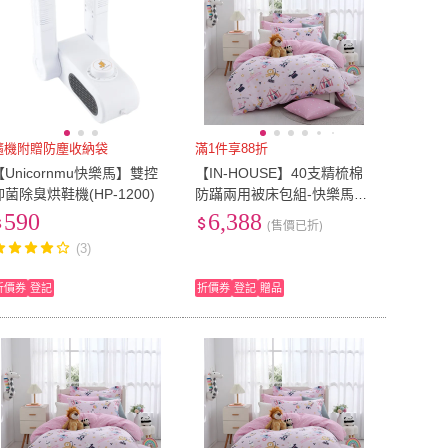
隨機附贈防塵收納袋
滿1件享88折
【Unicornmu快樂馬】雙控
【IN-HOUSE】40支精梳棉
抑菌除臭烘鞋機(HP-1200)
防蹣兩用被床包組-快樂馬戲
團(特大)
590
6,388
(售價已折)
(3)
折價券
登記
折價券
登記
贈品