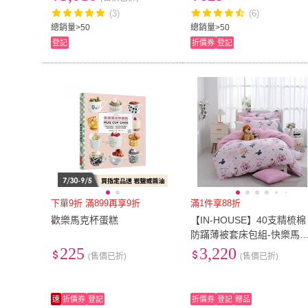
(3)
(6)
總銷量>50
總銷量>50
登記
折價券
登記
下單9折 滿899再享9折
滿1件享88折
歡樂馬克杯蛋糕
【IN-HOUSE】40支精梳棉
防蹣薄被套床包組-快樂馬
團(單人)
225
3,220
(售價已折)
(售價已折)
速
折價券
登記
折價券
登記
贈品