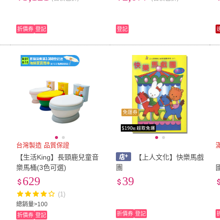
折價券
登記
登記
免運券
台灣製造 品質保證
【生活King】長頸鹿兒童音
【上人文化】快樂馬戲
戲
樂馬桶(3色可選)
團
629
39
(1)
總銷量>100
折價券
登記
折價券
登記