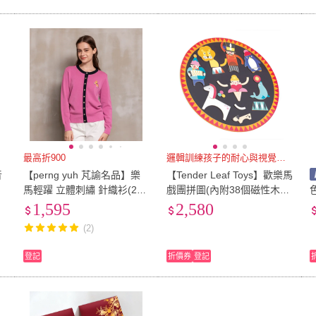
最高折900
邏輯訓練孩子的耐心與視覺判斷
音
【perng yuh 芃諭名品】樂
【Tender Leaf Toys】歡樂馬
馬
馬輕躍 立體刺繡 針織衫(202
戲團拼圖(內附38個磁性木
3 AW Collection｜2C秋冬系
件)
1,595
2,580
列)
(2)
登記
折價券
登記