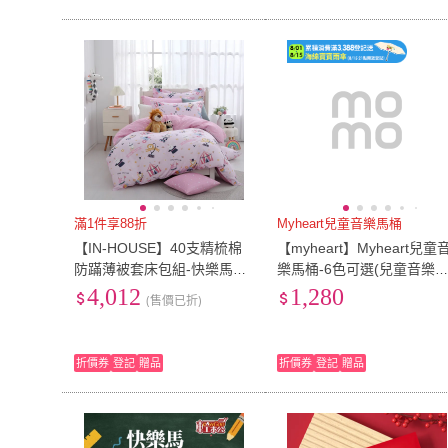
滿1件享88折
Myheart兒童音樂馬桶
【IN-HOUSE】40支精梳棉
【myheart】Myheart兒童
防蹣薄被套床包組-快樂馬戲
樂馬桶-6色可選(兒童音樂
團(加大)
桶)
4,012
1,280
(售價已折)
折價券
登記
贈品
折價券
登記
贈品