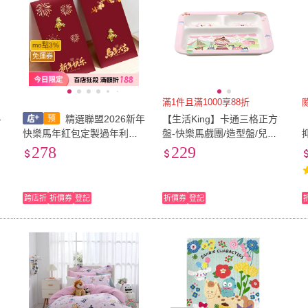
mo點3%
免運券
滿1件且滿1000享88折
-
精選聯盟2026新年
【生活King】卡通三格正方
春
快樂馬年紅包定製過年利是
盤-快樂馬戲團/造型盤/兒童
封立體金屬裝飾春節壓歲錢
盤/美耐皿盤(2入組)
278
229
高檔
跨店折
折價券
登記
折價券
登記