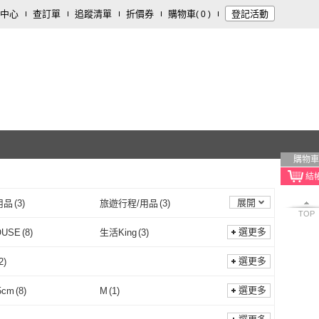
中心
查訂單
追蹤清單
折價券
購物車
登記活動
(
0
)
購物車
展開
用品
(
3
)
旅遊行程/用品
(
3
)
TOP
內著
(
1
)
鞋/包/箱
(
1
)
選更多
OUSE
(
8
)
生活King
(
3
)
IN-HOUSE
(
8
)
生活King
(
3
)
rt
(
1
)
釀出版
(
6
)
選更多
2
)
myheart
(
1
)
釀出版
(
6
)
g yuh 芃諭名品
(
1
)
sbotoy 思柏
(
1
)
電動
(
2
)
選更多
5cm
(
8
)
M
(
1
)
perng yuh 芃諭名品
(
1
)
sbotoy 思柏
(
1
)
33~35cm
(
8
)
M
(
1
)