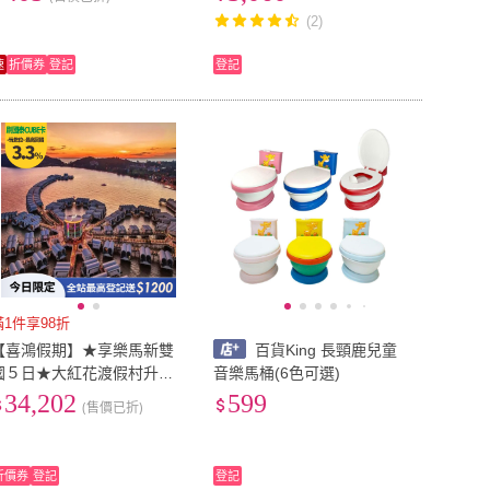
刺激 自慰棒 SM)
(2)
速
折價券
登記
登記
滿1件享98折
【喜鴻假期】★享樂馬新雙
百貨King 長頸鹿兒童
國５日★大紅花渡假村升等
音樂馬桶(6色可選)
花瓣房、吉隆坡五星兩晚、
34,202
599
(售價已折)
高塔旋轉餐廳自助餐
折價券
登記
登記