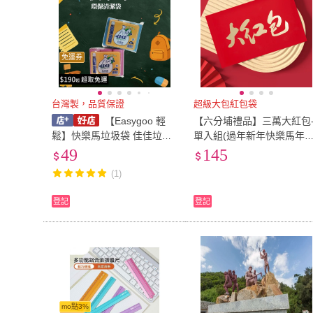
免運券
台灣製，品質保證
超級大包紅包袋
【Easygoo 輕
【六分埔禮品】三萬大紅包
鬆】快樂馬垃圾袋 佳佳垃圾
單入組(過年新年快樂馬年
袋(台灣製 環保垃圾袋 環保
節小物婚慶春酒尾牙造型紅
49
145
清潔袋)
包)
(1)
登記
登記
mo點3%