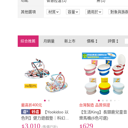
L
(
1
)
XL
(
1
)
功能
智慧控溫
(
1
)
無
(
1
)
Easygoo 輕鬆
(
1
)
六分埔禮品
(
1
)
L
(
1
)
XL
(
1
)
智慧控溫
(
1
)
無
(
1
)
其他選項
材質
容量
適用於
對象與族
包裝組合
旅遊
綜合推薦
月銷量
新上市
價格
評價
mo點3%
最高折400元
台灣製造 品質保證
【Yookidoo 以
【生活King】長頸鹿兒童音
色列】健力遊戲墊｜科幻基
樂馬桶(6色可選)
地／歡樂馬戲團｜兩款可選
3,010
629
(售價已折)