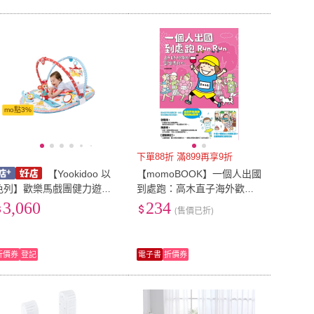
mo點3%
下單88折 滿899再享9折
【Yookidoo 以
【momoBOOK】一個人出國
色列】歡樂馬戲團健力遊戲
到處跑：高木直子海外歡樂
墊
馬拉松(電子書)
3,060
234
(售價已折)
折價券
登記
電子書
折價券