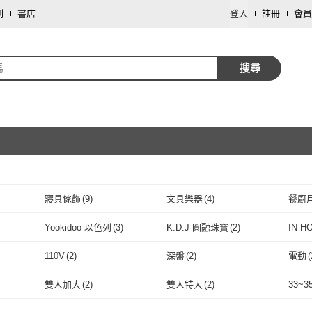
劃
書店
登入
註冊
會員
馬
搜尋
寢具傢飾
(
9
)
文具樂器
(
4
)
餐廚
取消
珠寶/貴金屬
(
2
)
家庭清潔/紙品
(
2
)
服裝
Yookidoo 以色列
(
3
)
K.D.J 圓融珠寶
(
2
)
IN-H
取消
修繕裝潢
(
1
)
數位內容
(
1
)
Yookidoo 以色列
(
3
)
K.D.J 圓融珠寶
(
2
)
RES
(
1
)
上人文化
(
1
)
Hampton 漢汀堡
(
1
)
myhea
110V
(
2
)
深盤
(
2
)
電動
(
ICTURES
(
1
)
上人文化
(
1
)
Hampton 漢汀堡
取消
(
1
)
Tender Leaf Toys
(
1
)
Jpqueen
(
1
)
pern
110V
(
2
)
深盤
(
2
)
雙人加大
(
2
)
雙人特大
(
2
)
33~3
1
)
Tender Leaf Toys
(
1
)
Jpqueen
(
1
)
取消
雙人加大
(
2
)
雙人特大
(
2
)