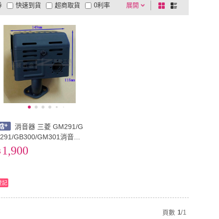
券
快速到貨
超商取貨
0利率
展開
棋
條
品有量
有影片
電視購物
盤
列
到付款
超商付款
5
式
式
以上
1
及以上
消音器 三菱 GM291/G
B291/GB300/GM301消音器
三菱引擎消音器 排氣管 汽油
1,900
引擎消音器
登記
頁數
1
/
1