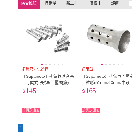
綜合推薦
月銷量
新上市
價格
評價
多種尺寸供選擇
通用型
【Supamoto】排氣管消音塞
【Supamoto】排氣管回壓
—可調式(長/短/回壓/尾段/消
—錐形(51mm/60mm/中段/
音/35/42/45/48/60)
尾段/回壓芯/消音塞/消音)
145
165
折價券
登記
折價券
登記
1