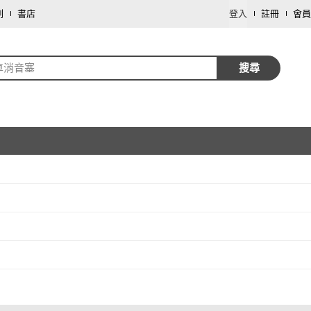
劃
書店
登入
註冊
會員
車消音塞
搜尋
取消
取消
取消