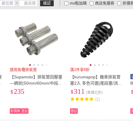
~
確認
mo點加碼
商店免運券
折價
大家電安心配
大家電快配
商
低溫宅配
定期配/分次配
貨
4
及以上
3
及以上
2
及
適用各種排氣管
滿1件享8折
塞
【Supamoto】排氣管回壓塞
【kurumapop】機車排氣管
—網狀(50mm/60mm/中段/
塞2入 多色可選(尾段塞/消聲
尾段/回壓芯/消音塞/消音)
器塞子/防塵塞/堵頭塞)
235
311
(售價已折)
(1)
折價券
登記
登記