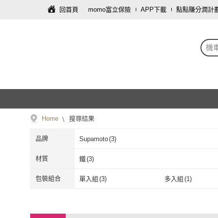
回首頁
momo富立保險
APP下載
點點賺分潤計
機
Home
搜尋結果
品牌
Supamoto
(
3
)
Supamoto
(
3
)
材質
鐵
(
3
)
鐵
(
3
)
包裝組合
單入組
(
3
)
多入組
(
1
)
單入組
(
3
)
多入組
(
1
)