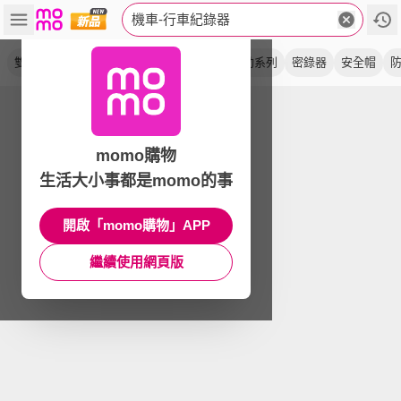
機車-行車紀錄器
雙鏡頭
wifi
前後鏡
迷你鷹
側邊款
勁系列
密錄器
安全帽
momo購物
生活大小事都是momo的事
開啟「momo購物」APP
繼續使用網頁版