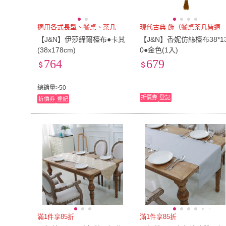
適用各式長型、餐桌、茶几
現代古典 飾（餐桌茶几皆
【J&N】伊莎締爾檯布●卡其
【J&N】香妮仿絲檯布38*1
(38x178cm)
0●金色(1入)
764
679
總銷量>50
折價券
登記
折價券
登記
滿1件享85折
滿1件享85折