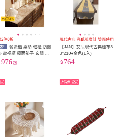
mo點3%
第2件8折
現代古典 高低弧度計 雙面使用
餐邊櫃 桌墊 鞋櫃 防髒
【J&N】艾尼現代古典檯布3
墊 電視櫃 檯面墊子 玄關 桌
3*210●金色(1入)
面 保護墊 防油防水 桌布 美
976
764
起
居生活屋
登記
折價券
登記