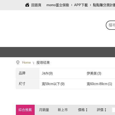
回首頁
momo富立保險
APP下載
點點賺分潤計
檯
Home
搜尋結果
品牌
J&N
(
9
)
伊美居
(
3
)
J&N
(
9
)
伊美居
(
3
)
尺寸
寬59cm以下
(
9
)
寬60cm-89cm
(
1
)
寬59cm以下
(
9
)
寬60cm-89cm
綜合推薦
月銷量
新上市
價格
評價