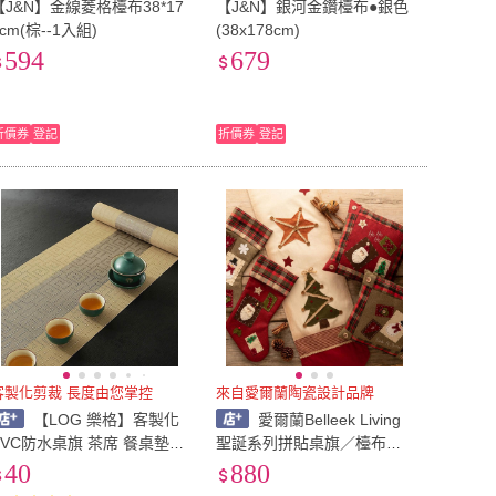
【J&N】金線菱格檯布38*17
【J&N】銀河金鑽檯布●銀色
8cm(棕--1入組)
(38x178cm)
594
679
折價券
登記
折價券
登記
客製化剪裁 長度由您掌控
來自愛爾蘭陶瓷設計品牌
【LOG 樂格】客製化
愛爾蘭Belleek Living
PVC防水桌旗 茶席 餐桌墊
聖誕系列拼貼桌旗／檯布／
桌布 檯布 共12款(寬幅30c
裝飾桌布桌巾 絕版品限量1
40
880
m/客製化長度/每單位10cm)
件 (聖誕禮物 交換禮物)