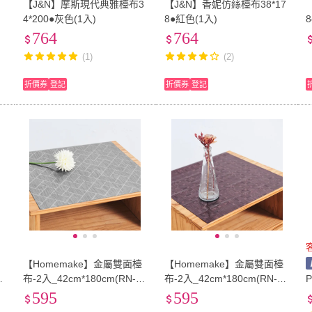
【J&N】摩斯現代典雅檯布3
【J&N】香妮仿絲檯布38*17
4*200●灰色(1入)
8●紅色(1入)
764
764
(1)
(2)
折價券
登記
折價券
登記
檯
【Homemake】金屬雙面檯
【Homemake】金屬雙面檯
8
布-2入_42cm*180cm(RN-T
布-2入_42cm*180cm(RN-T
C177-A026-C)
C218-A041-C)
595
595