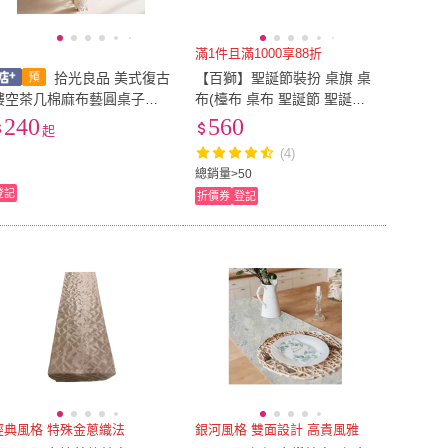
滿1件且滿1000享88折
拾光良品 美式復古
【百獅】聖誕節裝扮 桌旗 桌
鏤空茶几棉麻布藝圓桌子方
布(檯布 桌布 聖誕節 聖誕桌
桌ins忌廉風桌布蕾絲防塵蓋
布 裝飾)
240
560
起
布
(4)
總銷量>50
登記
折價券
登記
經典風格 特殊金蔥織法
銀河風格 雙面設計 高貴風雅