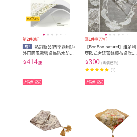
mo點3%
第2件8折
滿1件享77折
熱銷新品[四季適用]戶
【BonBon naturel】維多利
外田園風露營桌佈防水防油
亞歐式宮廷蕾絲檯布桌旗13
防曬春遊野餐佈室外燒烤擺
*40CM(蕾絲桌旗/長桌旗/檯
414
300
起
(售價已折)
攤桌麵蓋佈
布/桌旗)
(1)
折價券
登記
折價券
登記