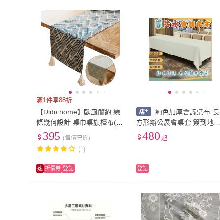
滿1件享88折
【Dido home】歐風簡約 線
純色加厚會議桌布 長
條幾何設計 桌巾桌旗檯布(H
方形辦公展會桌套 簽到地
M313)
桌布 防水防髒桌布 長桌布
395
480
(售價已折)
起
酒店餐廳桌布 防汙耐刮 簡
(1)
素色桌布 酒店桌布
速
折價券
登記
登記