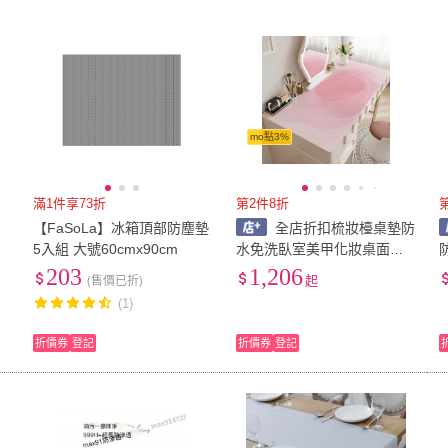
低溫宅配
定期配/分次配
貨
4
及以上
3
及以上
2
及
mo點3%
滿1件享73折
第2件8折
【FaSoLa】冰箱頂部防塵墊
全店折扣梳妝檯桌墊防
推
5入組 大號60cmx90cm
水免洗臥室美甲化妝桌面保
護墊子輕奢高級感茶幾桌布
203
1,206
(售價已折)
起
約
(1)
折價券
登記
折價券
登記