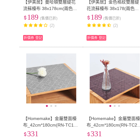
【伊美居】曼哈頓雙層緹花
【伊美居】金色格紋雙層緹
流蘇檯布 38x178cm(兩色可
花流蘇檯布 38x178(兩色可
選)
選)
189
189
(售價已折)
(售價已折)
(2)
(2)
折價券
登記
折價券
登記
【Homemake】金屬雙面檯
【Homemake】金屬雙面
布_42cm*180cm(RN-TC177
布_42cm*180cm(RN-TC21
-A026-C)
-A041-C)
331
331