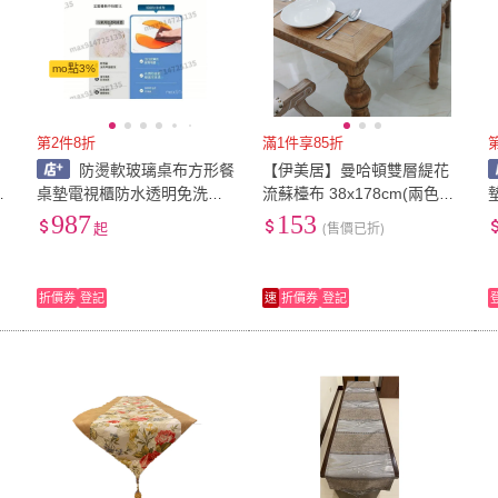
mo點3%
第2件8折
滿1件享85折
防燙軟玻璃桌布方形餐
【伊美居】曼哈頓雙層緹花
0
桌墊電視櫃防水透明免洗臺
流蘇檯布 38x178cm(兩色可
布水晶闆防油pvc 桌麵保護
選)
987
153
起
(售價已折)
墊 免洗防燙 茶幾 電視櫃 餐
桌墊 水晶桌墊
折價券
登記
速
折價券
登記