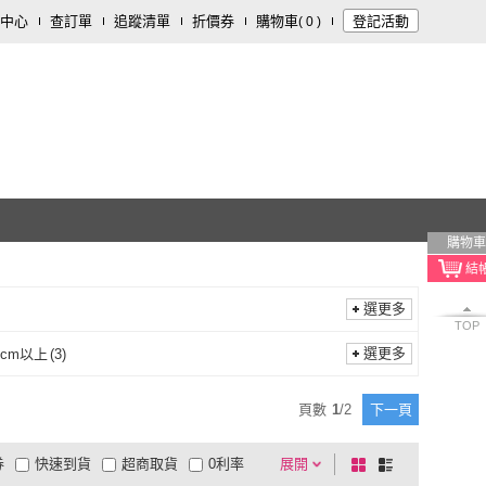
中心
查訂單
追蹤清單
折價券
購物車
登記活動
(
0
)
購物車
選更多
TOP
選更多
0cm以上
(
3
)
寬180cm以上
(
3
)
頁數
1
/
2
下一頁
券
快速到貨
超商取貨
0利率
展開
棋
條
品有量
有影片
電視購物
盤
列