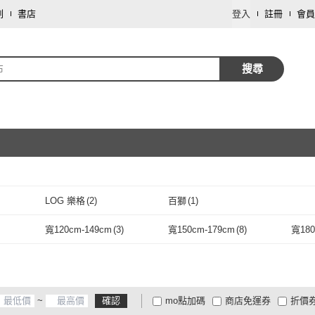
劃
書店
登入
註冊
會員
布
搜尋
取消
LOG 樂格
(
2
)
百獅
(
1
)
取消
LOG 樂格
(
2
)
百獅
(
1
)
寬120cm-149cm
(
3
)
寬150cm-179cm
(
8
)
寬18
(
1
)
寬120cm-149cm
(
3
)
寬150cm-179cm
(
8
)
~
確認
mo點加碼
商店免運券
折價
大家電安心配
大家電快配
商