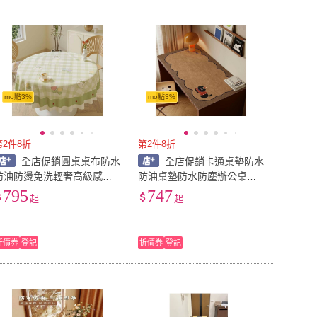
到付款
超商付款
5
式
式
以上
1
及以上
mo點3%
mo點3%
第2件8折
第2件8折
全店促銷圓桌桌布防水
全店促銷卡通桌墊防水
防油防燙免洗輕奢高級感家
防油桌墊防水防塵辦公桌面
用pvc茶幾布餐桌桌布檯布
保護墊房學習桌布
795
747
起
起
折價券
登記
折價券
登記