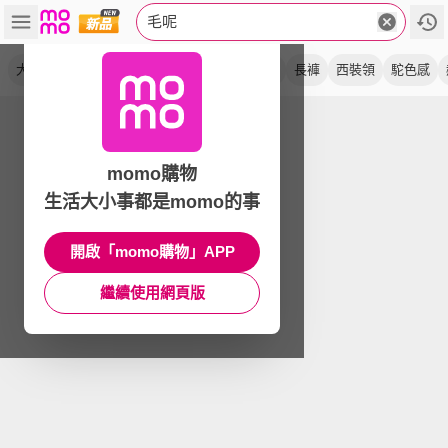
毛呢
大衣
外套
羊毛
小香風
雙面呢
直筒
長褲
西裝領
駝色感
momo購物
生活大小事都是momo的事
開啟「momo購物」APP
繼續使用網頁版