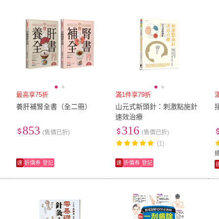
低溫宅配
定期配/分次配
貨
4
及以上
3
及以上
2
及
最高享75折
滿1件享79折
養肝補腎全書（全二冊）
山元式新頭針：刺激點施針
速效治療
853
316
(售價已折)
(售價已折)
(1)
速
折價券
登記
速
折價券
登記