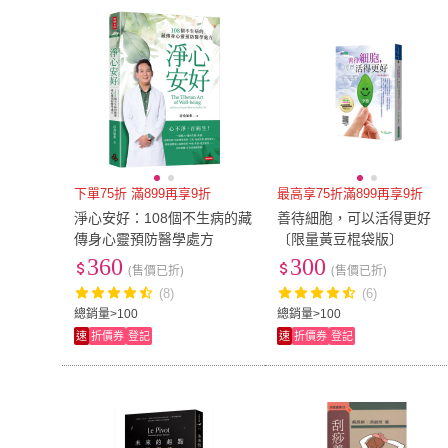
下單75折 滿899再享9折
最高享75折滿899再享9折
淨心安好：108個不生病的藏
善待細胞，可以活得更好
傳身心靈預防醫學處方
〔限量黃豆棍袋版〕
360
300
(售價已折)
(售價已折)
(8)
(6)
總銷量>100
總銷量>100
速
折價券
登記
速
折價券
登記