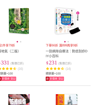
到付款
超商付款
5
式
式
以上
1
及以上
滿1件享79折
下單66折 滿899再享9折
接地氣（二版）
一刮病除自療法：對症刮痧D
IY小百科
331
231
(售價已折)
(售價已折)
(16)
(14)
總銷量>100
總銷量>100
速
折價券
登記
速
折價券
登記