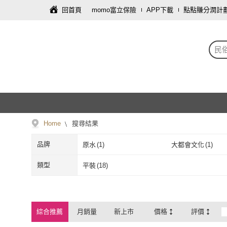
回首頁
momo富立保險
APP下載
點點賺分潤計
民
Home
搜尋結果
品牌
原水
(
1
)
大都會文化
(
1
)
原水
(
1
)
大都會文化
(
1
)
采實文化
(
2
)
和平
(
1
)
類型
平裝
(
18
)
采實文化
(
2
)
和平
(
1
)
元氣齋
(
2
)
大好文化
(
1
)
平裝
(
18
)
元氣齋
(
2
)
大好文化
(
1
)
綜合推薦
月銷量
新上市
價格
評價