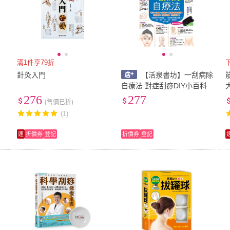
滿1件享79折
針灸入門
【活泉書坊】一刮病除
自療法 對症刮痧DIY小百科
276
277
(售價已折)
(1)
速
折價券
登記
折價券
登記