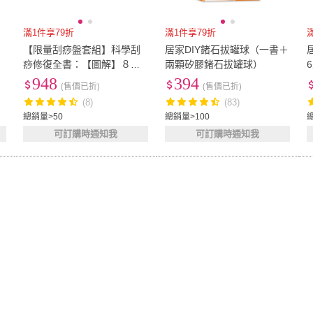
滿1件享79折
滿1件享79折
【限量刮痧盤套組】科學刮
居家DIY鍺石拔罐球（一書＋
痧修復全書：【圖解】８大
兩顆矽膠鍺石拔罐球）
部位×34個對症手法 從痧圖
948
394
(售價已折)
(售價已折)
回推傷害 讓身體不疼痛
(8)
(83)
總銷量>50
總銷量>100
可訂購時通知我
可訂購時通知我