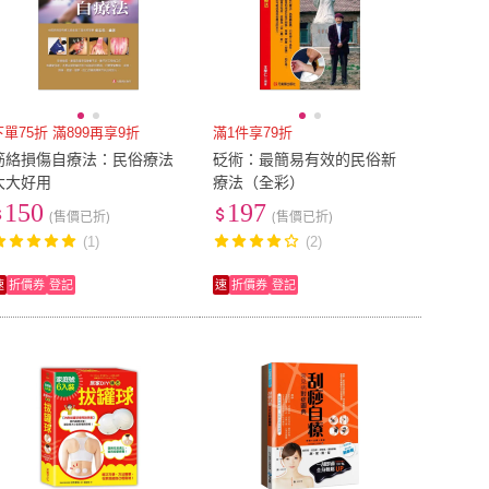
下單75折 滿899再享9折
滿1件享79折
筋絡損傷自療法：民俗療法
砭術：最簡易有效的民俗新
大大好用
療法（全彩）
150
197
(售價已折)
(售價已折)
(1)
(2)
速
折價券
登記
速
折價券
登記