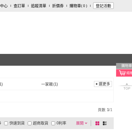
中心
查訂單
追蹤清單
折價券
購物車
登記活動
(
0
)
購物車
選更多
1
)
一家親
(
1
)
TOP
合記
(
1
)
一家親
(
1
)
書坊
(
2
)
晨星
(
1
)
活泉書坊
(
2
)
晨星
(
1
)
頁數
1
/
1
券
快速到貨
超商取貨
0利率
展開
棋
條
品有量
有影片
電視購物
盤
列