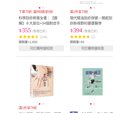
下單79折 滿899再享9折
滿1件享79折
科學刮痧修復全書：【圖
現代精油刮痧保健－開起刮
解】８大部位×34個對症手
痧新視野的健康醫學
法，從痧圖回推傷害，讓身
355
394
(售價已折)
(售價已折)
體再也不疼痛
(146)
(2)
總銷量>1,000
總銷量>50
可訂購時通知我
可訂購時通知我
滿1件享79折