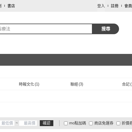
劃
書店
登入
註冊
會員
俗療法
搜尋
取消
時報文化
(
1
)
聯經
(
3
)
合記
(
取消
時報文化
(
1
)
聯經
(
3
)
渠成
(
1
)
地平線文化
(
1
)
活泉
渠成
(
1
)
地平線文化
(
1
)
南門書局
(
1
)
南門書局
(
1
)
~
確認
mo點加碼
商店免運券
折價
大家電安心配
大家電快配
商