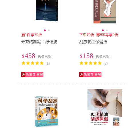
滿1件享79折
下單79折 滿899再享9折
未來的起點：紓環波
刮痧養生保健法
458
158
(售價已折)
(售價已折)
(1)
(2)
速
折價券
登記
速
折價券
登記