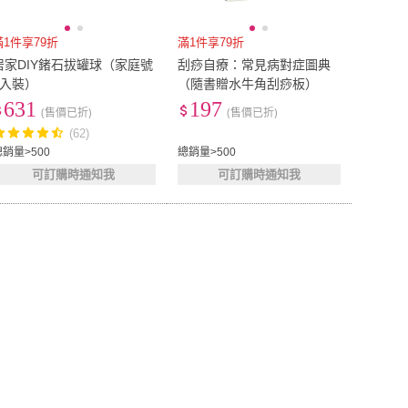
滿1件享79折
滿1件享79折
居家DIY鍺石拔罐球（家庭號
刮痧自療：常見病對症圖典
6入裝）
（隨書贈水牛角刮痧板）
631
197
(售價已折)
(售價已折)
(62)
總銷量>500
總銷量>500
可訂購時通知我
可訂購時通知我