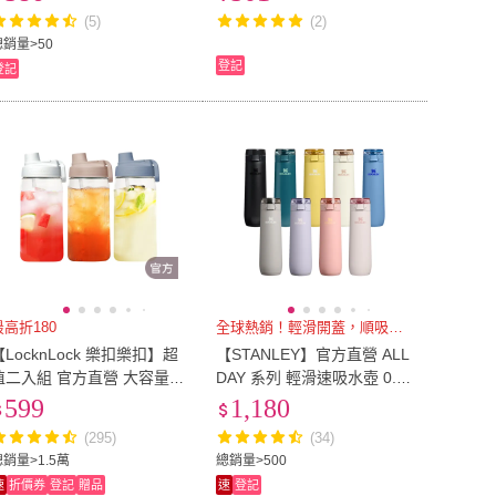
水瓶 噸噸杯 吸管水壺)
吸管水壺)
(5)
(2)
總銷量>50
登記
登記
最高折180
全球熱銷！輕滑開蓋，順吸好飲！
【LocknLock 樂扣樂扣】超
【STANLEY】官方直營 ALL
值二入組 官方直營 大容量豪
DAY 系列 輕滑速吸水壺 0.59
飲冷水壺 1.5L(三色任選/附
L
599
1,180
吸管/運動水壺)
(295)
(34)
總銷量>1.5萬
總銷量>500
速
折價券
登記
贈品
速
登記