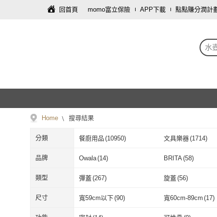
回首頁
momo富立保險
APP下載
點點賺分潤計
水
Home
搜尋結果
分類
餐廚用品
(
10950
)
文具樂器
(
1714
)
傢俱
(
603
)
戶外用品
(
520
)
品牌
Owala
(
14
)
BRITA
(
58
)
家庭清潔/紙品
(
77
)
飾品配件
(
44
)
Owala
(
14
)
BRITA
(
58
)
CAMELBAK
(
282
)
Blender Bottle
(
42
)
類型
彈蓋
(
267
)
旋蓋
(
56
)
手機
(
8
)
圖書/影音
(
8
)
CAMELBAK
(
282
)
Blender Bottle
Evorie
(
8
)
TiKOBO 鈦工坊
(
2
彈蓋
(
267
)
旋蓋
(
56
)
冰滴壺
(
14
)
摩卡壺
(
1
)
尺寸
寬59cm以下
(
90
)
寬60cm-89cm
(
17
)
個人清潔
(
1
)
珠寶/貴金屬
(
1
)
Evorie
(
8
)
TiKOBO 鈦
BOACUP
(
8
)
WOKY 沃廚
(
27
)
冰滴壺
(
14
)
摩卡壺
(
1
)
桌上型
(
94
)
落地型
(
1
)
寬59cm以下
(
90
)
寬60cm-89cm