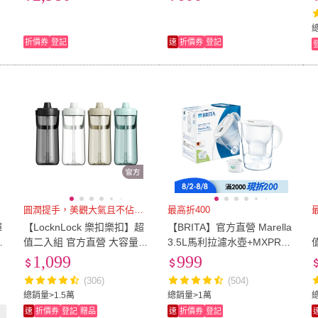
桃黃/貝殼粉 6色選1)
水壺
折價券
登記
速
折價券
登記
圓潤提手，美觀大氣且不佔空間
最高折400
彈
【LocknLock 樂扣樂扣】超
【BRITA】官方直營 Marella
專
值二入組 官方直營 大容量Tri
3.5L馬利拉濾水壺+MXPRO
tan手提水壺 2L(四色任選/附
濾芯兩色選(共1壺1芯)
1,099
999
吸管/運動水壺/Tritan)
(306)
(504)
總銷量>1.5萬
總銷量>1萬
速
折價券
登記
贈品
速
折價券
登記