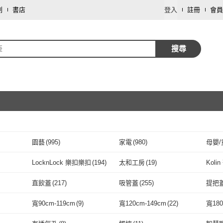
劃
書店
登入
註冊
會員
壺
搜尋
園藝
(
995
)
家電
(
980
)
母嬰/
取消
寵物
(
512
)
鞋/包/箱
(
437
)
寢具
LocknLock 樂扣樂扣
(
194
)
太和工房
(
19
)
Koli
取消
修繕裝潢
(
43
)
保健食品/用品
(
13
)
藝術
LocknLock 樂扣樂扣
(
194
)
太和工房
(
19
)
POIEMA
(
1
)
3M
(
15
)
Skate
直飲蓋
(
217
)
吸管蓋
(
255
)
提把
彩妝保養
(
5
)
攝影器材
(
4
)
旅遊
(
42
)
POIEMA
(
1
)
3M
取消
(
15
)
5
)
ZEBRA 斑馬牌
(
31
)
Simba 小獅王辛巴
(
45
)
Core
直飲蓋
(
217
)
吸管蓋
(
255
)
濾壓壺
(
2
)
手沖壺
(
41
)
細口
寬90cm-119cm
(
9
)
寬120cm-149cm
(
22
)
寬18
工坊
(
25
)
ZEBRA 斑馬牌
(
31
)
Simba 小獅王辛巴
(
45
)
Philips 飛利浦
(
6
)
TIMEMORE 泰摩
(
8
)
KINY
濾壓壺
(
2
)
手沖壺
取消
(
41
)
USB
(
7
)
一般插頭式
(
1
)
電池
(
17
)
寬90cm-119cm
(
9
)
寬120cm-149cm
(
22
)