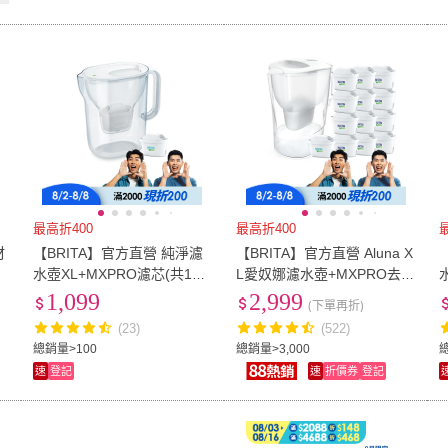
最高折400
最高折400
材
【BRITA】官方直營 純淨濾
【BRITA】官方直營 Aluna X
水壺XL+MXPRO濾芯(共1壺
L愛奴娜濾水壺+MXPRO去水
1芯)
垢12入濾芯(共1壺13芯)
1,099
2,999
(下單再折)
(23)
(522)
總銷量>100
總銷量>3,000
速
登記
速
折價券
登記