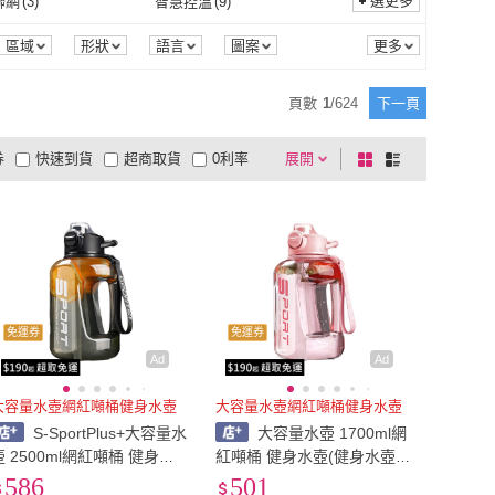
~20cm
(
6
)
1米以下
(
10
)
選更多
聯網
(
3
)
智慧控溫
(
9
)
具
KINYO
(
74
)
CookPower 鍋寶
(
19
)
RMOS 膳魔師
(
29
)
Buffalo 牛頭牌
(
8
)
電池式
(
5
)
充電式
(
22
)
33
)
磁吸式
(
1
)
17cm~20cm
(
6
)
1米以下
(
10
)
-35mm
(
2
)
11吋
(
1
)
智慧聯網
(
3
)
智慧控溫
(
9
)
3
)
透氣背帶
(
3
)
區域
形狀
語言
圖案
度
商品來源
THERMOS 膳魔師
(
29
)
Buffalo 牛頭牌
(
8
)
W
(
29
)
Driver
(
37
)
硬殼
(
33
)
磁吸式
(
1
)
6
)
配件
(
6
)
31mm-35mm
(
2
)
11吋
(
1
)
護脊
(
3
)
透氣背帶
(
3
)
2
)
無功能
(
2
)
頁數
1
/
624
下一頁
LHHW
(
29
)
Driver
(
37
)
cock 日本孔雀
(
75
)
Oolab 良杯製所
(
16
)
主體
(
6
)
配件
(
6
)
畫
(
1
)
抽屜式
(
1
)
30M
(
2
)
無功能
(
2
)
券
快速到貨
超商取貨
0利率
展開
棋
條
Peacock 日本孔雀
(
75
)
Oolab 良杯製所
(
16
)
aPak
(
93
)
TEMPEST
(
29
)
金屬畫
(
1
)
抽屜式
(
1
)
4
)
凍狀
(
1
)
品有量
有影片
電視購物
盤
列
到付款
超商付款
5
式
式
HydraPak
(
93
)
TEMPEST
(
29
)
粉狀
(
4
)
凍狀
(
1
)
口
(
1
)
寬口
(
5
)
以上
1
及以上
標準口
(
1
)
寬口
(
5
)
1
)
彩繪窗貼
(
4
)
膠囊
(
1
)
彩繪窗貼
(
4
)
(
1
)
無需電
(
2
)
免運券
免運券
110V
(
1
)
無需電
(
2
)
1
)
摺疊
(
1
)
Ad
Ad
其他
(
1
)
摺疊
(
1
)
燈泡
(
1
)
帳棚式
(
1
)
大容量水壺網紅噸桶健身水壺
大容量水壺網紅噸桶健身水壺
S-SportPlus+大容量水
大容量水壺 1700ml網
LED燈泡
(
1
)
帳棚式
(
1
)
壺 2500ml網紅噸桶 健身水
紅噸桶 健身水壺(健身水壺
壺(健身水壺 運動水壺 水壺
運動水壺 水壺 水瓶 噸噸杯
586
501