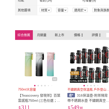
S
(
1
)
M
(
1
)
功能
密封
(
14
)
可堆疊
(
9
)
BOACUP
(
8
)
WOKY 沃廚
(
VOLTRX
(
7
)
PERFECT 理想
(
3
桌上型
(
94
)
落地型
(
1
)
無
(
13
)
自動型
(
3
)
S
(
1
)
M
(
1
)
單人3尺
(
5
)
LL孔
(
3
)
密封
(
14
)
可堆疊
(
9
)
自動斷電
(
2
)
其他
(
5
)
其他選項
材質
容量
適用於
對象與族
來源
顏色
組裝方式
品牌定
VOLTRX
(
7
)
PERFECT 理
HARIO
(
106
)
COTD
(
18
)
無
(
13
)
自動型
(
3
)
掛扣式
(
4
)
落地式
(
23
)
單人3尺
(
5
)
LL孔
(
3
)
自動斷電
(
2
)
其他
(
5
)
防潑水
(
13
)
反光邊條
(
2
)
HARIO
(
106
)
COTD
(
18
)
CATIS
(
9
)
YOSHIKAWA
(
8
)
掛扣式
(
4
)
落地式
(
23
)
一般濾網
(
9
)
HEPA濾網
(
2
)
防潑水
(
13
)
反光邊條
(
2
)
淨飲
(
2
)
蒸
(
2
)
綜合推薦
月銷量
新上市
價格
評價
CATIS
(
9
)
YOSHIKAWA
SMEG
(
15
)
JWAY
(
9
)
一般濾網
(
9
)
HEPA濾網
(
2
)
含蓋式
(
2
)
斜/直取式
(
6
)
淨飲
(
2
)
蒸
(
2
)
SMEG
(
15
)
JWAY
(
9
)
SANRIO 三麗鷗
(
122
)
Le Creuset
(
11
)
含蓋式
(
2
)
斜/直取式
(
6
)
固體
(
2
)
可拆型
(
3
)
SANRIO 三麗鷗
(
122
)
Le Creuset
(
11
固體
(
2
)
可拆型
(
3
)
圓形
(
3
)
奶嘴練夾
(
2
)
圓形
(
3
)
奶嘴練夾
(
2
)
飯碗
(
1
)
隔熱碗
(
3
)
免運券
飯碗
(
1
)
隔熱碗
(
3
)
無附輪/無帶鎖
(
3
)
手提型
(
1
)
Ad
Ad
無附輪/無帶鎖
(
3
)
手提型
(
1
)
發聲型
(
1
)
聰明濾杯
(
1
)
750ml大容量
不鏽鋼真空保溫瓶 戶外登
【Teascovery 發現茶】百葉
316保溫壺-附茶隔背
發聲型
(
1
)
聰明濾杯
(
1
)
夾式
(
1
)
無標記
(
1
)
雲感瓶750ml (三色任選；隨
帶不銹鋼水壺 不鏽鋼真空
行杯/吸管杯/水壺)
溫瓶 戶外運動1.7L/2L/2.5L
311
549
夾式
(
1
)
無標記
(
1
)
起