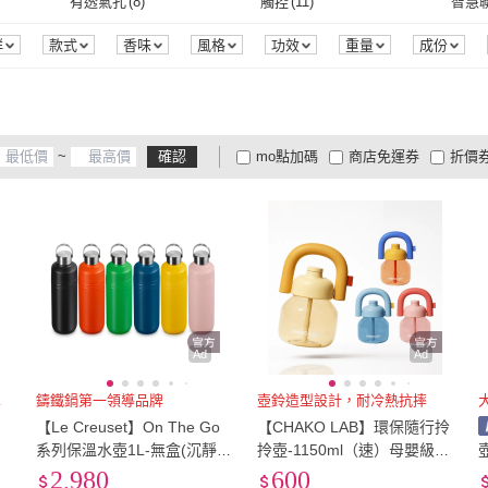
Free
(
25
)
16cm以下
(
5
)
17cm
有透氣孔
(
8
)
觸控
(
11
)
智慧
27
)
Philips 飛利浦
(
6
)
TIMEMORE 泰摩
(
8
)
6
)
NALGENE
(
80
)
Titanium 鈦造
(
24
)
THE
USB
(
7
)
一般插頭式
(
1
)
一般型
(
40
)
多功能型
(
4
)
硬殼
(
Free
(
25
)
16cm以下
(
5
)
小於60cm*90cm
(
3
)
6.1吋~6.4吋
(
3
)
31mm
有透氣孔
(
8
)
觸控
(
11
)
可伸縮折疊
(
14
)
可水洗
(
12
)
護脊
(
群
款式
香味
風格
功效
重量
成份
位
包裝組合
認證
荷重
保固期
效能
甜
想
(
36
)
NALGENE
(
80
)
Titanium 鈦造
(
24
)
巧可
(
31
)
TIGER 虎牌
(
16
)
LHH
一般型
(
40
)
多功能型
(
4
)
水素水機
(
8
)
水素水瓶
(
9
)
主體
(
小於60cm*90cm
(
3
)
6.1吋~6.4吋
(
3
)
可伸縮折疊
(
14
)
可水洗
(
12
)
無聲音
(
3
)
帶吸管
(
2
)
30M
(
巧可
(
31
)
TIGER 虎牌
(
16
)
NICONICO
(
34
)
LIPPY
(
4
)
Pea
水素水機
(
8
)
水素水瓶
(
9
)
抽象畫
(
6
)
花卉畫
(
3
)
金屬
無聲音
(
3
)
帶吸管
(
2
)
榨汁
(
2
)
~
確認
mo點加碼
商店免運券
折價
(
8
)
NICONICO
(
34
)
LIPPY
(
4
)
IMPACT 怡寶
(
87
)
Felsted 菲仕德
(
60
)
Hydr
抽象畫
(
6
)
花卉畫
(
3
)
落地盆
(
8
)
壁盆
(
1
)
粉狀
(
榨汁
(
2
)
大家電安心配
大家電快配
商
低溫宅配
定期配/分次配
貨
IMPACT 怡寶
(
87
)
Felsted 菲仕德
(
60
)
落地盆
(
8
)
壁盆
(
1
)
多功能型
(
3
)
可上大眾運輸
(
1
)
標準
4
及以上
3
及以上
2
及
)
多功能型
(
3
)
可上大眾運輸
(
1
)
咀嚼錠
(
1
)
錠劑
(
2
)
膠囊
(
咀嚼錠
(
1
)
錠劑
(
2
)
十字孔
(
3
)
素食
(
3
)
110V
十字孔
(
3
)
素食
(
3
)
硬殼型
(
1
)
桌上型
(
2
)
其他
(
Ad
Ad
硬殼型
(
1
)
桌上型
(
2
)
方形水槽
(
1
)
液態
(
1
)
LED
山運動
鑄鐵鍋第一領導品牌
壺鈴造型設計，耐冷熱抗摔
【Le Creuset】On The Go
【CHAKO LAB】環保隨行拎
方形水槽
(
1
)
液態
(
1
)
觸控式
(
1
)
保
系列保溫水壺1L-無盒(沉靜
拎壺-1150ml（速）母嬰級Tri
/
黑/火焰橘/綠竹青/湖水藍/杏
tan材質 大容量冷水壺 隨行
2,980
600
觸控式
(
1
)