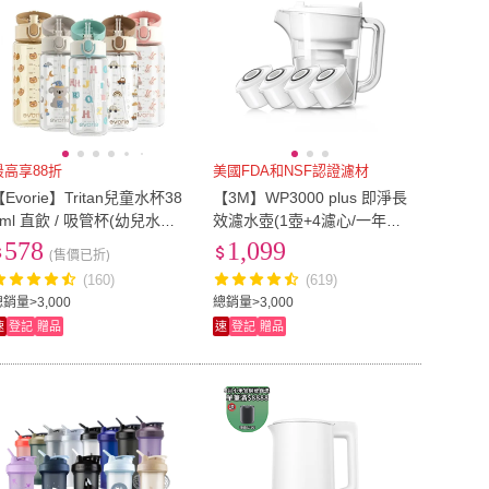
最高享88折
美國FDA和NSF認證濾材
【Evorie】Tritan兒童水杯38
【3M】WP3000 plus 即淨長
0ml 直飲 / 吸管杯(幼兒水杯
效濾水壺(1壺+4濾心/一年份
兒童水壺 幼稚園水壺)
組/全新升級版)
578
1,099
(售價已折)
(160)
(619)
銷量>3,000
總銷量>3,000
速
登記
贈品
速
登記
贈品