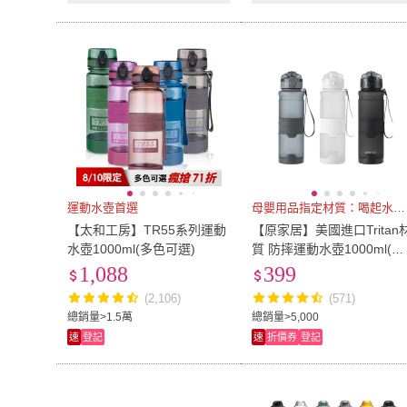
運動水壺首選
母嬰用品指定材質：喝起水無異味
【太和工房】TR55系列運動
【原家居】美國進口Tritan
水壺1000ml(多色可選)
質 防摔運動水壺1000ml(防
摔水壺 矽膠水瓶 運動水杯
1,088
399
水壺 水瓶 健身杯)
(2,106)
(571)
總銷量>1.5萬
總銷量>5,000
速
登記
速
折價券
登記