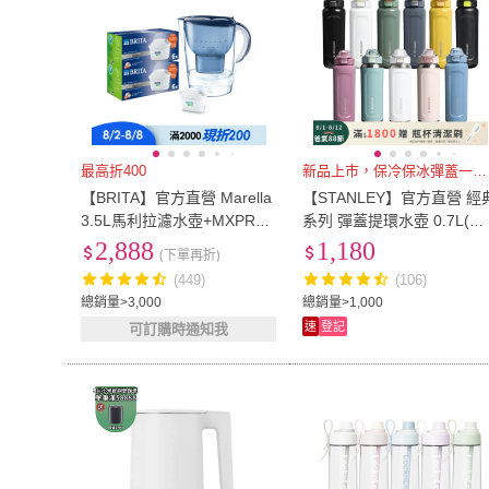
最高折400
新品上市，保冷保冰彈蓋一按即飲
【BRITA】官方直營 Marella
【STANLEY】官方直營 經
3.5L馬利拉濾水壺+MXPRO
系列 彈蓋提環水壺 0.7L(全
去水垢專家濾芯12入(共1壺1
色系)
2,888
1,180
(下單再折)
3芯)
(449)
(106)
總銷量>3,000
總銷量>1,000
速
登記
可訂購時通知我