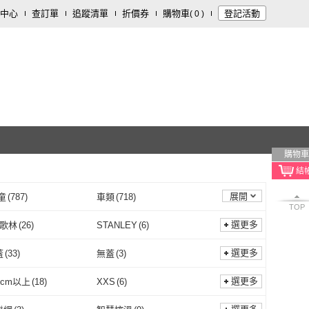
中心
查訂單
追蹤清單
折價券
購物車
登記活動
(
0
)
購物車
展開
童
(
787
)
車類
(
718
)
TOP
傢飾
(
107
)
運動用品/器材
(
94
)
選更多
n 歌林
(
26
)
STANLEY
(
6
)
開運/宗教
(
12
)
食品飲料
(
11
)
Kolin 歌林
(
26
)
STANLEY
(
6
)
r
(
399
)
小米
(
8
)
選更多
蓋
(
33
)
無蓋
(
3
)
行程/用品
(
4
)
按摩器材
(
3
)
Skater
(
399
)
小米
(
8
)
lleBrands 康寧餐具
(
23
)
Lustroware
(
59
)
提把蓋
(
33
)
無蓋
(
3
)
壺
(
21
)
耐熱咖啡壺
(
52
)
選更多
0cm以上
(
18
)
XXS
(
6
)
CorelleBrands 康寧餐
(
23
)
Lustroware
(
59
)
O
(
74
)
CookPower 鍋寶
(
19
)
細口壺
(
21
)
耐熱咖啡壺
(
52
)
式
(
5
)
充電式
(
22
)
寬180cm以上
(
18
)
XXS
(
6
)