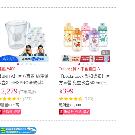
最高折400
Tritan材質，不含雙酚 A
【BRITA】官方直營 純淨濾
【LocknLock 樂扣樂扣】官
水壺XL+MXPRO全效型4入+
方直營 兒童水壺500ml(三款
MXPRO去水垢3入(共1壺8
任選/Tritan材質/兒童水壺)
2,279
399
(下單再折)
芯)
(237)
(120)
總銷量>1.5萬
總銷量>1,000
速
折價券
登記
速
折價券
登記
贈品