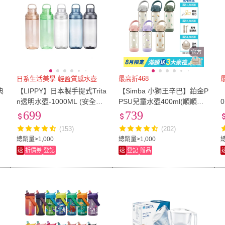
日系生活美學 輕盈質感水壺
最高折468
典
【LIPPY】日本製手提式Trita
【Simba 小獅王辛巴】鉑金P
n透明水壺-1000ML (安全耐
PSU兒童水壺400ml(順順杯/
用 可拆洗 輕便水壺)
直飲/吸管/幼兒園水壺)
699
739
(153)
(202)
總銷量>1,000
總銷量>1,000
總
速
折價券
登記
速
登記
贈品