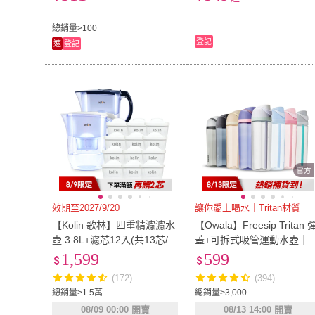
3.2L/4L/5L☆豪麥網☆
總銷量>100
登記
速
登記
效期至2027/9/20
讓你愛上喝水｜Tritan材質
【Kolin 歌林】四重精濾濾水
【Owala】Freesip Tritan 
壺 3.8L+濾芯12入(共13芯/3
蓋+可拆式吸管運動水壺｜
4個月/適用Brita)
利雙飲口｜-740ml/25oz(耐
1,599
599
酸鹼/吸管水壺)
(172)
(394)
總銷量>1.5萬
總銷量>3,000
08/09 00:00 開賣
08/13 14:00 開賣