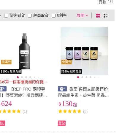
頁數
1
/
1
券
快速到貨
超商取貨
0利率
展開
棋
條
品有量
有影片
電視購物
盤
列
到付款
超商付款
5
式
式
以上
1
及以上
免運券
免運券
世界第一個兩棲爬蟲的保健品牌
【REP PRO 兩爬專
龜室 達爾文爬蟲鈣粉
科】野菜濃縮汁噴霧兩棲爬
爬蟲維生素、益生菌 爬蟲保
蟲、爬蟲保養、陸龜用品、
健 爬蟲營養 守宮 角蛙 鬆獅
624
130
起
悠悠水族
蜥 陸龜 兩棲爬蟲
(1)
(9)
登記
登記