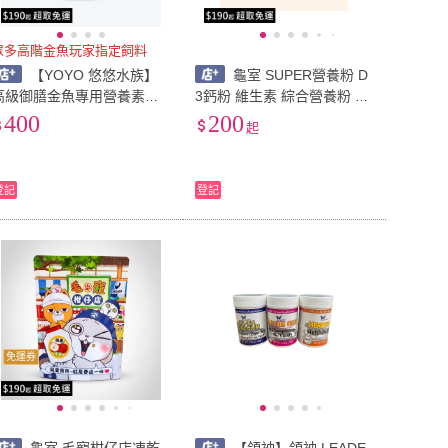
眾多高階金魚玩家指定飼料
【YOYO 悠悠水族】
龜室 SUPER營養粉 D
高級御膳金魚專用營養素魚
3鈣粉 維生素 綜合營養粉 BA
飼料
C益生菌 爬蟲維生素 爬蟲鈣
400
200
起
粉 鬆獅蜥變色龍守宮陸龜蛇
登記
登記
免運券