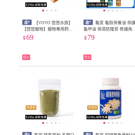
【YOYO 悠悠水族】
龜室 龜殼保養油 保
【悠悠寵物】寵物專用鈣塊
龜甲油 保濕防隆背 修護角
鈣片 補鈣 鸚鵡 鳥寶 爬蟲 磨
化 龜殼潤油 蘇卡達 星龜 豹
69
79
牙 磨喙 補充鈣質 爬蟲保健
龜 赫曼 紅腿 亞達伯拉
食品 鸚鵡用品專區
登記
登記
免運券
免運券