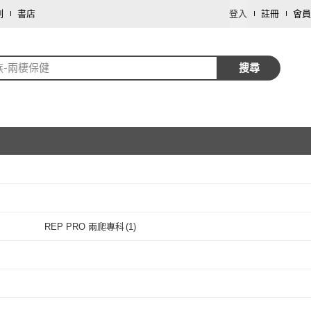
劃
書店
登入
註冊
會員
族-兩棲保健
搜尋
取消
REP PRO 兩爬專科
(
1
)
取消
REP PRO 兩爬專科
(
1
)
取消