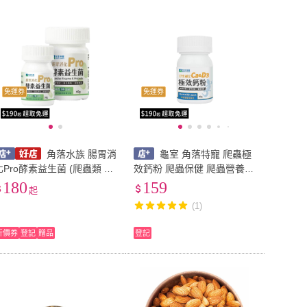
免運券
免運券
角落水族 腸胃消
龜室 角落特寵 爬蟲極
化Pro酵素益生菌 (爬蟲類 兩
效鈣粉 爬蟲保健 爬蟲營養
棲類)
爬蟲鈣粉 守宮鈣粉 陸龜鈣粉
180
159
起
陸龜保健 陸龜營養 蜥蜴 角
(1)
蛙
折價券
登記
贈品
登記