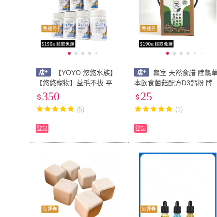
免運券
免運券
【YOYO 悠悠水族】
龜室 天然食譜 陸龜
【悠悠寵物】益毛不拔 平穩
本飲食菌菇配方D3鈣粉 陸
情緒 不再焦慮咬毛 品皇貿易
保健 陸龜鈣粉 陸龜維生素
350
25
授權經銷 寵物保健 補充電解
龜殼保健 陸龜飲食 蘇卡達
(5)
(1)
質 鸚鵡保健食品
豹龜 赫曼
登記
登記
免運券
免運券