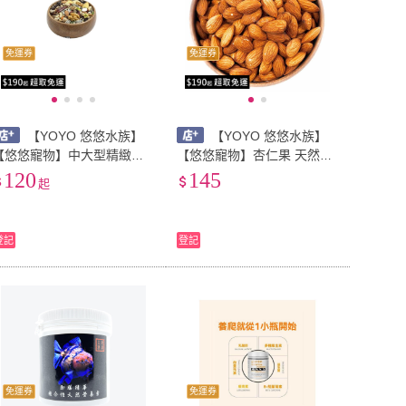
免運券
免運券
【YOYO 悠悠水族】
【YOYO 悠悠水族】
【悠悠寵物】中大型精緻堅
【悠悠寵物】杏仁果 天然堅
果日糧 中大型帶殼營養日糧
果系列 食品級真空夾鏈立袋
120
145
起
真空夾鏈立袋 鸚鵡飼料 凱克
鸚鵡零食 鸚鵡水果 太平洋鸚
鸚鵡 金剛鸚鵡 鳥飼料 鸚鵡
鵡 鸚鵡飲食保健 鸚鵡用品
飲食保健
登記
登記
免運券
免運券