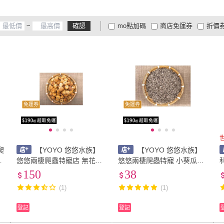
~
確認
mo點加碼
商店免運券
折價
大家電安心配
大家電快配
商
低溫宅配
定期配/分次配
貨
4
及以上
3
及以上
2
及
免運券
免運券
爬
【YOYO 悠悠水族】
【YOYO 悠悠水族】
落
悠悠兩棲爬蟲特寵店 無花果
悠悠兩棲爬蟲特寵 小葵瓜子
天然堅果系列 食品級真空夾
天然穀物系列 食品級真空夾
150
38
鏈立袋 鸚鵡零食 鸚鵡水果
鏈立袋 鸚鵡零食 鸚鵡水果
(1)
(1)
太平洋鸚鵡 鸚鵡飲食保健
太平洋鸚鵡 鸚鵡飲食保健
登記
登記