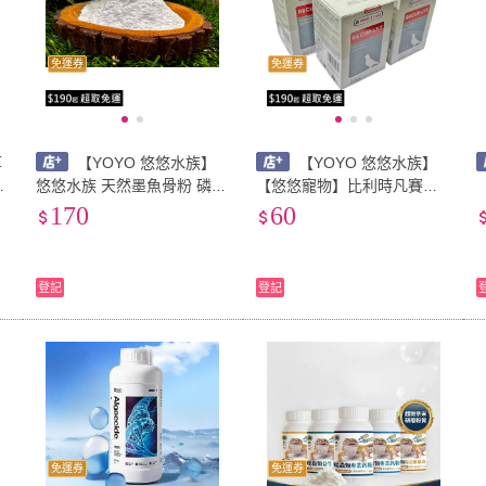
免運券
免運券
草
【YOYO 悠悠水族】
【YOYO 悠悠水族】
龜
悠悠水族 天然墨魚骨粉 磷鈣
【悠悠寵物】比利時凡賽爾
粉 補鈣聖品 爬蟲強化鈣粉
電解質 電解水 單包發貨 整
170
60
鸚鵡補鈣 鳥類補鈣 爬蟲保健
盒十二包 迅速回復體力 寵物
食品 鸚鵡用品專區
保健 補充電解質 鸚鵡保健食
品
登記
登記
免運券
免運券