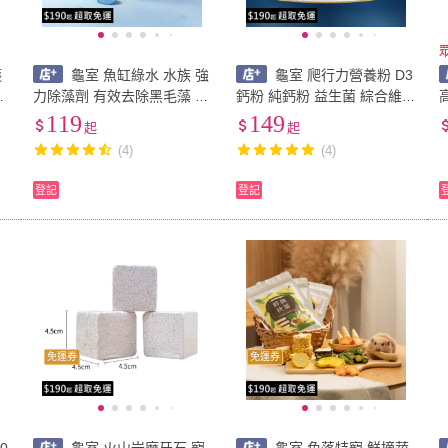
護
龜室 魚缸綠水 水族 強
龜室 爬行力營養粉 D3
質
力除藻劑 有效去除黑毛藻 褐
鈣粉 純鈣粉 益生菌 綜合維
藻 綠毛藻 髮絲藻 藻類剋星
他命 電解質 爬蟲鈣粉 鬆獅
119
149
起
起
蜥 變色龍 守宮 陸龜 蛇
(4)
(4)
登記
登記
免運券
免運券