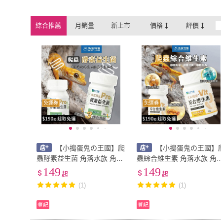
綜合推薦
月銷量
新上市
價格
評價
免運券
免運券
【小搗蛋鬼の王國】爬
【小搗蛋鬼の王國】
蟲酵素益生菌 角落水族 角落
蟲綜合維生素 角落水族 角
特寵 爬蟲類 兩棲類動物 腸
特寵 爬蟲類 兩棲類動物 爬
149
149
起
起
胃消化 爬蟲保健 消化 腸胃
蟲維生素 爬蟲保健 綜合 維
(1)
(1)
酵素 守宮 蟲
生素 守宮 蜥蜴
登記
登記