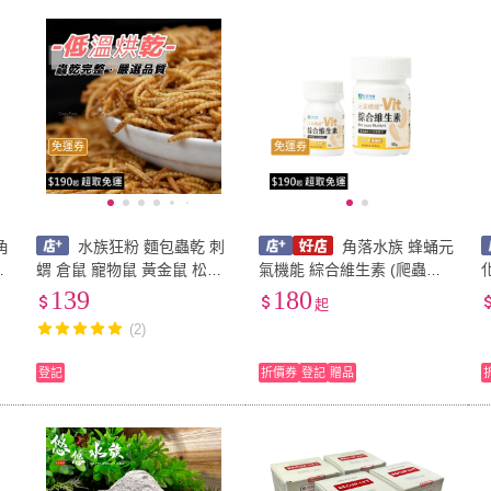
免運券
免運券
角
水族狂粉 麵包蟲乾 刺
角落水族 蜂蛹元
磷
蝟 倉鼠 寵物鼠 黃金鼠 松鼠
氣機能 綜合維生素 (爬蟲類
健
蜜袋鼯 爬蟲類 蜥蜴 鳥類 兩
兩棲類 肥尾守宮)
139
180
起
棲爬蟲食用點心零食 觀賞魚
(2)
登記
折價券
登記
贈品