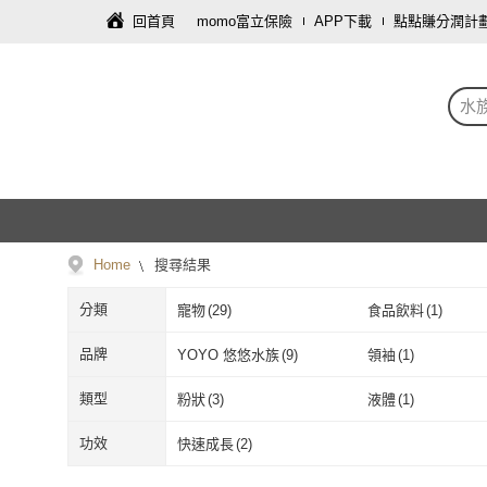
回首頁
momo富立保險
APP下載
點點賺分潤計
水
Home
搜尋結果
分類
寵物
(
29
)
食品飲料
(
1
)
品牌
YOYO 悠悠水族
(
9
)
領袖
(
1
)
YOYO 悠悠水族
(
9
)
領袖
(
1
)
類型
粉狀
(
3
)
液體
(
1
)
粉狀
(
3
)
液體
(
1
)
功效
快速成長
(
2
)
快速成長
(
2
)