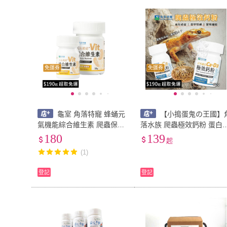
免運券
免運券
龜室 角落特寵 蜂蛹元
【小搗蛋鬼の王國】
氣機能綜合維生素 爬蟲保健
落水族 爬蟲極效鈣粉 蛋白
爬蟲維生素 爬蟲免疫 特寵保
酸胜肽 綜合維生素 鈣粉保
180
139
起
健 蜥蜴 守宮 角蛙 兩棲爬蟲
爬蟲保健 海藻鈣 鈣粉 保健
(1)
蛋白 守宮
登記
登記