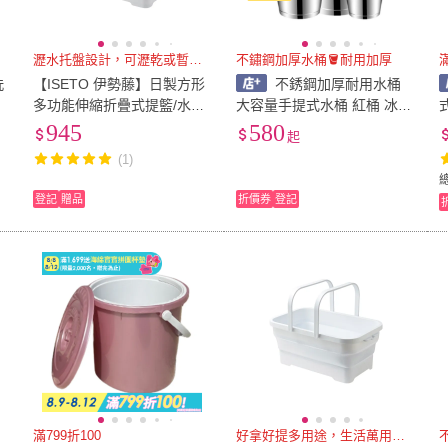
瀝水托盤設計，可瀝乾或暫置物品
不鏽鋼加厚水桶🪣耐用加厚
洗
【ISETO 伊勢藤】日製方形
不銹鋼加厚耐用水桶
把
多功能伸縮折疊式提籃/水桶
大容量手提式水桶 紅桶 冰桶
(附瀝水托盤)-15L-多色可選
家用滷桶 提油桶 喜桶 食堂
945
580
起
(瀝水架/萬用水桶/戶外水桶)
桶 廚房水桶
(1)
登記
贈品
折價券
登記
滿799折100
好拿好提多用途，生活萬用帶著走