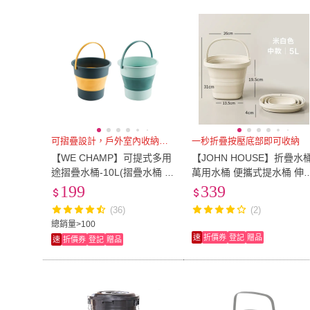
MARNA
(
3
)
UdiLife
(
4
)
KARY
(
2
)
Yenzch
(
1
)
KARY
(
2
)
Yenzch
(
1
)
Martin Shop 馬丁的店
(
3
)
小麥購物
(
2
)
Martin Shop 馬丁的店
(
3
)
小麥購物
(
2
)
拼創生活
(
2
)
彤老闆食品百貨
(
2
)
拼創生活
(
2
)
彤老闆食品百
可摺疊設計，戶外室內收納更方便
一秒折疊按壓底部即可收納
【WE CHAMP】可提式多用
【JOHN HOUSE】折疊水
途摺疊水桶-10L(摺疊水桶 1
萬用水桶 便攜式提水桶 伸
0L水桶 家用水桶 車用水桶
收納水桶 露營水桶 儲水桶
199
339
伸縮水桶)
洗車水桶 釣魚水桶(5L)
(36)
(2)
總銷量>100
速
折價券
登記
贈品
速
折價券
登記
贈品