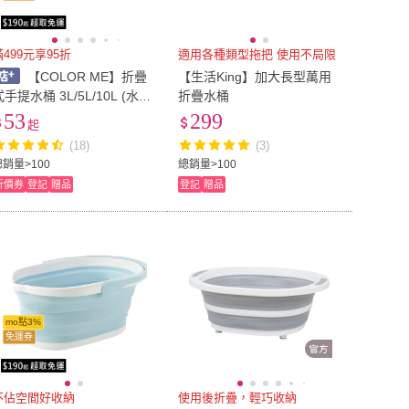
滿499元享95折
適用各種類型拖把 使用不局限
【COLOR ME】折疊
【生活King】加大長型萬用
式手提水桶 3L/5L/10L (水桶
折疊水桶
手提水桶 提桶 洗臉盆 洗澡
53
299
起
盆 收納桶 折疊桶 收納籃 釣
(18)
(3)
魚桶)
總銷量>100
總銷量>100
折價券
登記
贈品
登記
贈品
mo點3%
免運券
不佔空間好收納
使用後折疊，輕巧收納