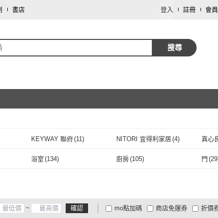
劃
書店
登入
註冊
會員
桶
搜尋
取消
KEYWAY 聯府
(
11
)
NITORI 宜得利家居
(
4
)
真心
取消
藤
(
6
)
KEYWAY 聯府
(
11
)
NITORI 宜得利家居
(
4
)
芙詩雅
(
10
)
蝴蝶衛浴
(
1
)
好物
浴室
(
134
)
廚房
(
105
)
門
(
29
居
(
2
)
芙詩雅
(
10
)
蝴蝶衛浴
(
1
)
ROYAL LIFE 皇室生活
(
7
)
EZlife
(
1
)
COL
浴室
(
134
)
廚房
(
105
)
室內
(
133
)
室外
(
119
)
玄關
(
ROYAL LIFE 皇室生活
(
7
)
EZlife
(
1
)
FANCY LIFE
(
3
)
JOEKI
(
1
)
KOUJ
室內
(
133
)
室外
(
119
)
~
確認
mo點加碼
商店免運券
折價
FANCY LIFE
(
3
)
JOEKI
(
1
)
Unger 安佳
(
1
)
奇麗屋
(
1
)
莫菲
大家電安心配
大家電快配
商