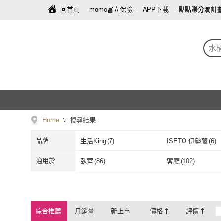
回首頁
momo富立保險
APP下載
點點賺分潤計
水
Home
搜尋結果
品牌
生活King
(
7
)
ISETO 伊勢藤
(
6
)
生活King
(
7
)
ISETO 伊勢
WE CHAMP
(
1
)
GINII 基尼家居
(
2
)
適用於
臥室
(
86
)
客廳
(
102
)
WE CHAMP
(
1
)
GINII 基尼家
日創生活
(
3
)
TRENY
(
2
)
臥室
(
86
)
客廳
(
102
)
陽台
(
91
)
餐廳
(
75
)
日創生活
(
3
)
TRENY
(
2
)
蕉蕉購物
(
5
)
生活職人
(
1
)
陽台
(
91
)
餐廳
(
75
)
綜合推薦
月銷量
新上市
價格
評價
蕉蕉購物
(
5
)
生活職人
(
1
)
MARNA
(
3
)
UdiLife
(
4
)