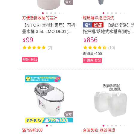
方便懸掛收納的設計
輕鬆解決拖把清洗
【NITORI 宜得利家居】可折
【蝴蝶衛浴】
疊水桶 3.5L LMO DE01(可
拖把槽/落地式水槽高腳拖
折疊水桶 水桶)
池.可移動水槽.洗物槽.墩布
99
856
池.帶溢水孔
(2)
(10)
總銷量>100
登記
贈品
折價券
登記
滿799折100
台灣製造 品質保證