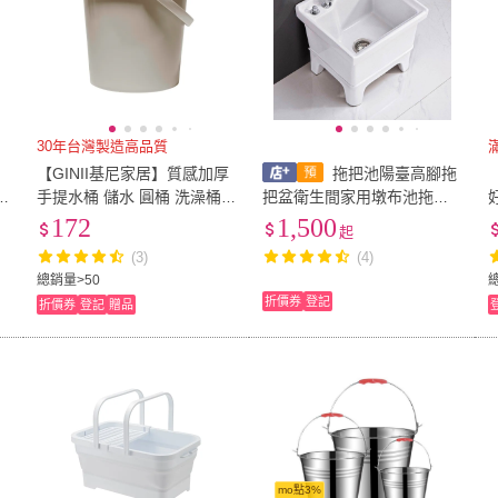
30年台灣製造高品質
滿
約
【GINII基尼家居】質感加厚
拖把池陽臺高腳拖
2
手提水桶 儲水 圓桶 洗澡桶 3
把盆衛生間家用墩布池拖布
L 無印風 台灣製
池移動洗地盆水池水槽
172
1,500
起
(3)
(4)
總銷量>50
折價券
登記
折價券
登記
贈品
mo點3%