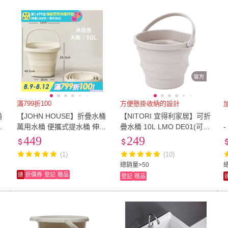
低溫宅配
定期配/分次配
貨
Unger 安佳
(
1
)
奇麗屋
(
1
)
kihome 奇町美居
(
1
)
inomata
(
1
)
Fing
4
及以上
3
及以上
2
及
kihome 奇町美居
(
1
)
inomata
(
1
)
捕夢網
(
1
)
收納女王
(
4
)
Easy
捕夢網
(
1
)
收納女王
(
4
)
琳媛小舖
(
1
)
HUIJIAYIGOU 惠家易購
(
1
)
貨
(
2
)
琳媛小舖
(
1
)
HUIJIAYIGOU 惠家易購
(
1
)
滿799折100
方便懸掛收納的設計
桶
【JOHN HOUSE】折疊水桶
【NITORI 宜得利家居】可折
縮
萬用水桶 便攜式提水桶 伸縮
疊水桶 10L LMO DE01(可折
-
收納水桶 露營水桶 儲水桶
疊水桶 水桶)
449
249
洗車水桶 釣魚水桶(10L)
(1)
(10)
總銷量>50
速
折價券
登記
贈品
登記
贈品