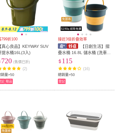
免運券
799折100
接近3倍折疊效率
【真心良品】KEYWAY SUV
【日創生活】摺
好提水桶16L(3入)
疊水桶 16.8L 儲水桶 {洗車桶
洗臉盆 伸縮桶 提水桶 折疊
720
115
(售價已折)
水桶 伸縮水桶 露營水桶 摺
(2)
(16)
疊桶 釣魚 水桶}
總銷量>50
總銷量>50
登記
贈品
登記
mo點3%
免運券