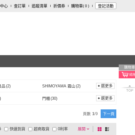
中心
查訂單
追蹤清單
折價券
購物車
登記活動
(
0
)
購物車
選更多
良品
(
2
)
SHIMOYAMA 霜山
(
2
)
TOP
真心良品
(
2
)
SHIMOYAMA 霜山
(
2
)
臻選
(
7
)
YUANREN 原人購物
(
2
)
選更多
)
門櫃
(
30
)
好物臻選
(
7
)
YUANREN 原人購物
(
2
)
OR ME
(
4
)
ecoco
(
2
)
門
(
29
)
門櫃
(
30
)
43
)
窗戶
(
35
)
頁數
1
/
9
下一頁
COLOR ME
(
4
)
ecoco
(
2
)
I
(
1
)
G+ 居家
(
1
)
玄關
(
43
)
窗戶
(
35
)
券
快速到貨
超商取貨
0利率
展開
棋
條
KOUJI
(
1
)
G+ 居家
(
1
)
思
(
4
)
VICTORY
(
3
)
品有量
有影片
電視購物
盤
列