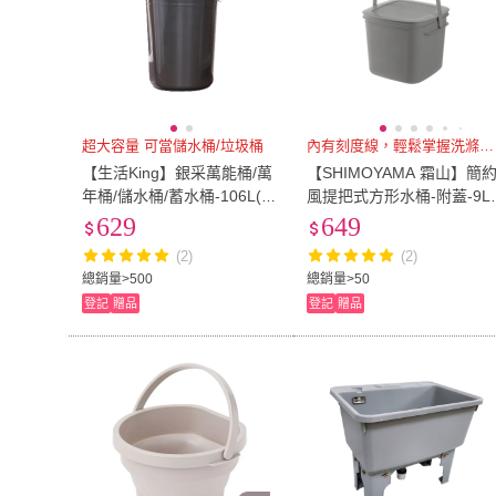
超大容量 可當儲水桶/垃圾桶
內有刻度線，輕鬆掌握洗滌劑比例
【生活King】銀采萬能桶/萬
【SHIMOYAMA 霜山】簡
年桶/儲水桶/蓄水桶-106L(含
風提把式方形水桶-附蓋-9L-
蓋)
入-多色可選(塑膠桶/方形水
629
649
桶/收納桶)
(2)
(2)
總銷量>500
總銷量>50
登記
贈品
登記
贈品