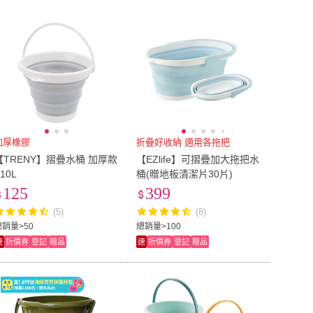
到付款
超商付款
5
式
式
莫菲思
(
4
)
VICTORY
(
3
)
er Pop 指選好物
(
3
)
Wing
(
4
)
以上
1
及以上
Finger Pop 指選好物
(
3
)
Wing
(
4
)
goo 輕鬆
(
1
)
lifehousecs 生活好室
(
1
)
Easygoo 輕鬆
(
1
)
lifehousecs 生活好室
(
1
)
加厚橡膠
折疊好收納 適用各拖把
【TRENY】摺疊水桶 加厚款
【EZlife】可摺疊加大拖把水
 10L
桶(贈地板清潔片30片)
125
399
(5)
(8)
總銷量>50
總銷量>100
速
折價券
登記
贈品
速
折價券
登記
贈品