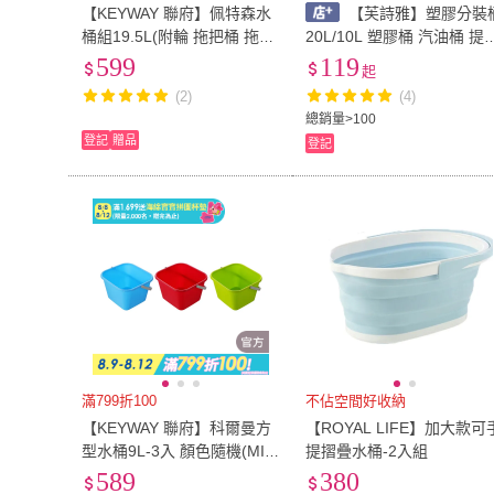
【KEYWAY 聯府】佩特森水
【芙詩雅】塑膠分裝
桶組19.5L(附輪 拖把桶 拖把
20L/10L 塑膠桶 汽油桶 提
擰乾器 MIT台灣製造)
水桶 分裝桶 油桶 醬料桶 儲
599
119
起
水桶 機油桶 空桶 溶液桶
(2)
(4)
總銷量>100
登記
贈品
登記
滿799折100
不佔空間好收納
【KEYWAY 聯府】科爾曼方
【ROYAL LIFE】加大款可
型水桶9L-3入 顏色隨機(MIT
提摺疊水桶-2入組
台灣製造)
589
380