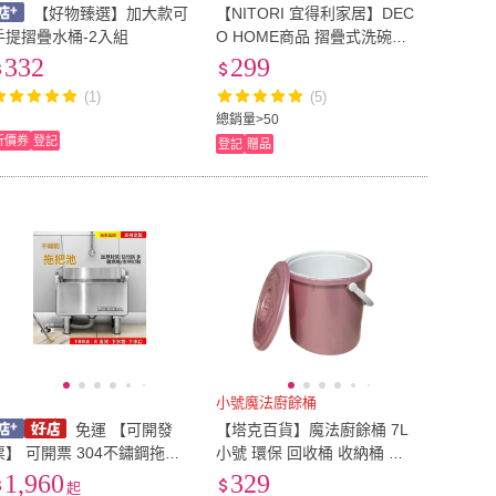
【好物臻選】加大款可
【NITORI 宜得利家居】DEC
手提摺疊水桶-2入組
O HOME商品 摺疊式洗碗桶
8L(DECO HOME 洗碗桶 摺
332
299
疊)
(1)
(5)
總銷量>50
折價券
登記
登記
贈品
小號魔法廚餘桶
免運 【可開發
【塔克百貨】魔法廚餘桶 7L
票】 可開票 304不鏽鋼拖把
小號 環保 回收桶 收納桶 堆
池 拖把槽 加厚拖把盆 洗地
肥桶 濾網 瀝乾水份 水桶 SG
1,960
329
起