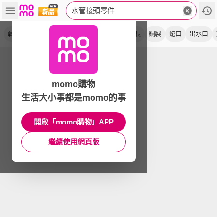
水管接頭零件
轉接頭
水龍頭
相接頭
園藝
洗車
延長
銅製
蛇口
出水口
momo購物
生活大小事都是momo的事
開啟「momo購物」APP
繼續使用網頁版