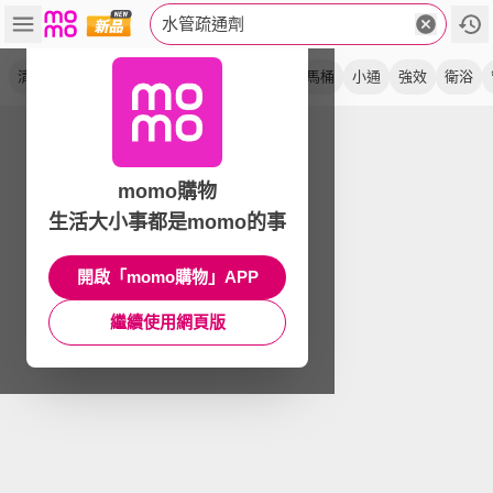
水管疏通劑
清潔劑
排水管
強黏度
超濃
不傷管
馬桶
小通
強效
衛浴
momo購物
生活大小事都是momo的事
開啟「momo購物」APP
繼續使用網頁版