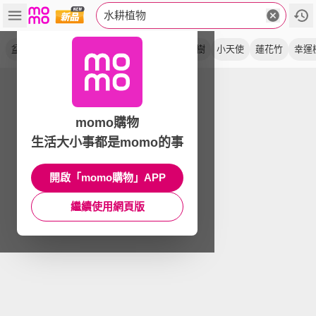
水耕植物
盆栽
現貨
竹柏
黃金葛
書帶木
進財樹
小天使
蓮花竹
幸運
momo購物
生活大小事都是momo的事
開啟「momo購物」APP
繼續使用網頁版