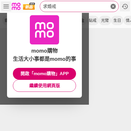
求婚戒
鑽戒
戒指
莫桑鑽
鉑金
f color
珠寶盒
鉆戒
光臂
生日
情
momo購物
生活大小事都是momo的事
開啟「momo購物」APP
繼續使用網頁版