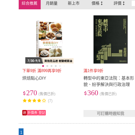
綜合推薦
月銷量
新上市
價格
評價
下單9折 滿899再享9折
滿1件享9折
烘焙點心DIY
轉型中的東亞法院：基本形
貌、紛爭解決與行政治理
270
360
(售價已折)
(售價已折)
(7)
速
折價券
登記
可訂購時通知我
1