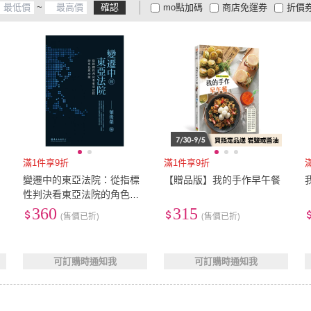
~
確認
mo點加碼
商店免運券
折價
大家電安心配
大家電快配
商
低溫宅配
定期配/分次配
貨
4
及以上
3
及以上
2
及
滿1件享9折
滿1件享9折
變遷中的東亞法院：從指標
【贈品版】我的手作早午餐
性判決看東亞法院的角色與
功能
360
315
(售價已折)
(售價已折)
可訂購時通知我
可訂購時通知我