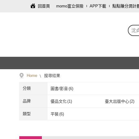
回首頁
momo富立保險
APP下載
點點賺分潤計
沈
Home
搜尋結果
分類
圖書/影音
(
6
)
品牌
優品文化
(
1
)
臺大出版中心
(
2
)
優品文化
(
1
)
臺大出版中心
類型
平裝
(
6
)
平裝
(
6
)