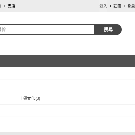
劃
書店
登入
註冊
會員
貞伶
搜尋
取消
上優文化
(
3
)
取消
(
2
)
上優文化
(
3
)