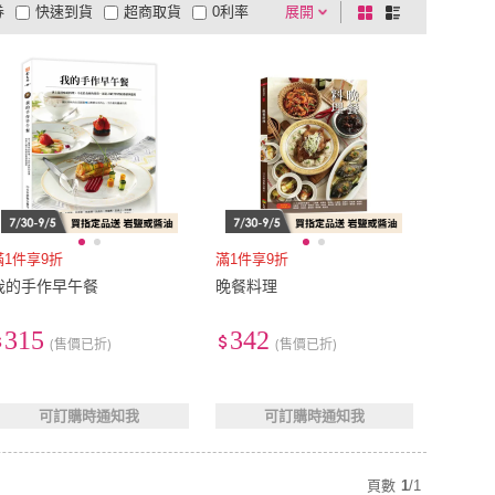
券
快速到貨
超商取貨
0利率
展開
棋
條
品有量
有影片
電視購物
盤
列
到付款
超商付款
5
式
式
以上
1
及以上
滿1件享9折
滿1件享9折
我的手作早午餐
晚餐料理
315
342
(售價已折)
(售價已折)
可訂購時通知我
可訂購時通知我
頁數
1
/
1