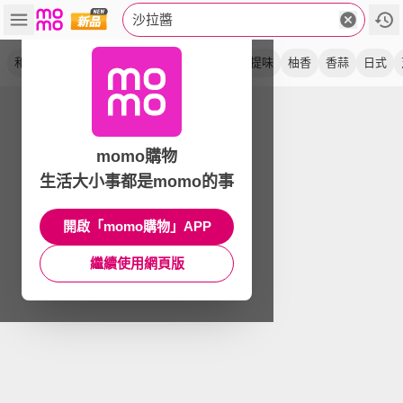
沙拉醬
和風醬
胡麻醬
美乃滋
莎莎醬
低卡
提味
柚香
香蒜
日式
momo購物
生活大小事都是momo的事
開啟「momo購物」APP
繼續使用網頁版