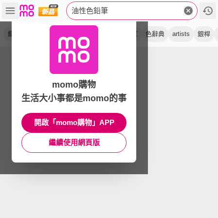
油性色鉛筆
鐵盒
美術
pablo
專家級
繪圖
設計家
色辭典
artists
銀桿
momo購物
生活大小事都是momo的事
開啟「momo購物」APP
繼續使用網頁版