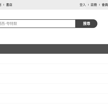
劃
書店
登入
註冊
會員
蘭西-夸特默
搜尋
取消
取消
取消
取消