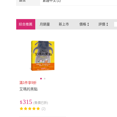
語言
繁體中文
(
1
)
繁體中文
(
1
)
綜合推薦
月銷量
新上市
價格
評價
滿1件享9折
艾瑪的黑點
315
(售價已折)
(2)