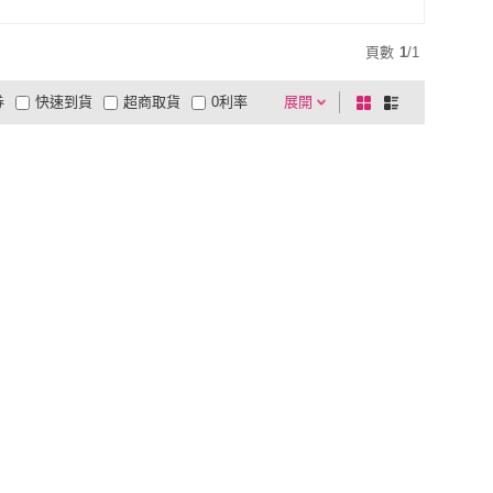
頁數
1
/
1
券
快速到貨
超商取貨
0利率
展開
棋
條
品有量
有影片
電視購物
盤
列
到付款
超商付款
5
式
式
以上
1
及以上