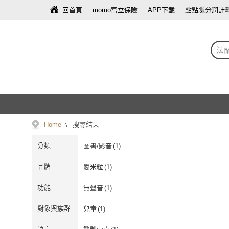
回首頁
momo富立保險
APP下載
點點賺分潤計
法
Home
搜尋結果
分類
圖書/影音
(
1
)
品牌
愛米粒
(
1
)
愛米粒
(
1
)
功能
無聲音
(
1
)
無聲音
(
1
)
對象與族群
兒童
(
1
)
兒童
(
1
)