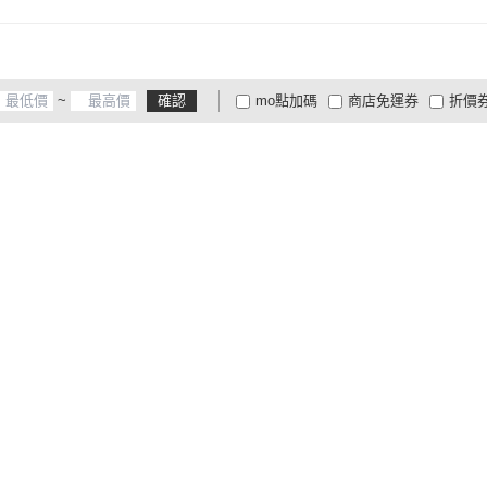
~
確認
mo點加碼
商店免運券
折價
大家電安心配
大家電快配
商
低溫宅配
定期配/分次配
貨
4
及以上
3
及以上
2
及