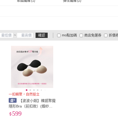
S
(
3
)
M
(
3
)
L
(
3
)
聚酯纖維
(
1
)
彈性纖維
(
2
)
S
(
3
)
M
(
3
)
聚酯纖維
(
1
)
彈性纖維
(
2
)
~
確認
mo點加碼
商店免運券
折價
大家電安心配
大家電快配
商
低溫宅配
定期配/分次配
貨
4
及以上
3
及以上
2
及
一扣瞬聚，自然挺立
【波波小姐】裸感聚攏
隱形Bra（前扣款）(婚紗禮
備
服．約會必備款)
599