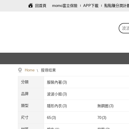
回首頁
momo富立保險
APP下載
點點賺分潤計
波
Home
搜尋結果
分類
服裝內著
(
3
)
品牌
波波小姐
(
3
)
波波小姐
(
3
)
類型
隱形內衣
(
3
)
無鋼圈
(
3
)
隱形內衣
(
3
)
無鋼圈
(
3
)
尺寸
65
(
3
)
70
(
3
)
65
(
3
)
70
(
3
)