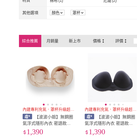
95
(
3
)
XS
(
3
)
材質
棉布
(
1
)
尼龍
(
2
)
95
(
3
)
XS
(
3
)
3L
(
3
)
Free
(
1
)
棉布
(
1
)
尼龍
(
2
)
其他選項
顏色
罩杯
3L
(
3
)
Free
(
1
)
綜合推薦
月銷量
新上市
價格
評價
內建專利充氣．罩杯升級超吸睛
內建專利充氣．罩杯升級超吸睛
【波波小姐】無鋼圈
【波波小姐】無鋼圈
氣浮式隱形內衣 密語款
氣浮式隱形內衣 密語款
（膚）(婚紗禮服．約會必備
（黑）(婚紗禮服．約會必
1,390
1,390
款)
款)