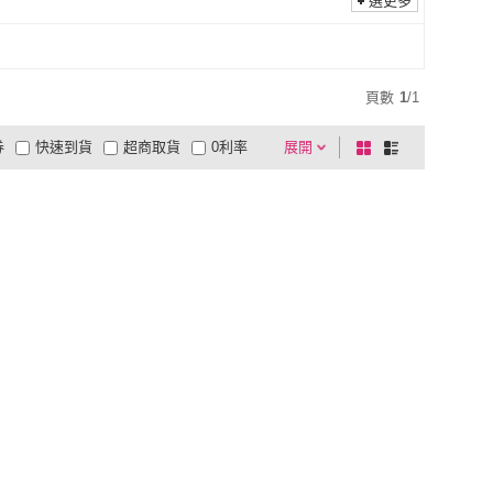
2L
(
3
)
選更多
L
(
3
)
2L
(
3
)
頁數
1
/
1
券
快速到貨
超商取貨
0利率
展開
棋
條
品有量
有影片
電視購物
盤
列
到付款
超商付款
5
式
式
以上
1
及以上