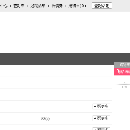
中心
查訂單
追蹤清單
折價券
購物車
登記活動
(
0
)
購物車
TOP
選更多
選更多
90
(
3
)
85
(
3
)
90
(
3
)