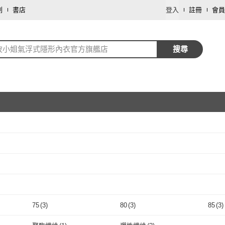
劃
書店
登入
註冊
會員
波小姐氣浮式隱形內衣官方旗艦店
搜尋
取消
取消
取消
75
(
3
)
80
(
3
)
85
(
3
)
取消
75
(
3
)
80
(
3
)