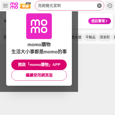
洗碗機光潔劑
finish 亮碟
造訪賣場
軟化鹽
洗碗粉
潤乾精
環保
無香精
軟水鹽
平輸品
清潔劑
momo購物
生活大小事都是momo的事
開啟「momo購物」APP
繼續使用網頁版