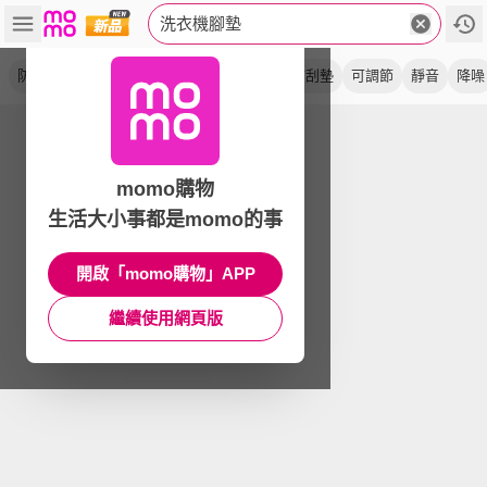
洗衣機腳墊
防潮
防滑
減震
防震
增高
吸震
防刮墊
可調節
靜音
降噪
momo購物
生活大小事都是momo的事
開啟「momo購物」APP
繼續使用網頁版