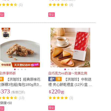
禮)
(1)
(4)
登記
登記
滿1件享85折
白巧克力vs奶油〜完美比例
【洪瑞珍】經典原味花
【洪瑞珍】中秋送
生酥糖3包組(每包180g共3包
禮 夾心餅乾禮盒 (12片/盒 白
台灣土產 佳節伴手禮)
巧克力/黑巧克力/草莓 企業
373
220
(售價已折)
起
訂購 團購)
(13)
(3)
總銷量>50
登記
登記