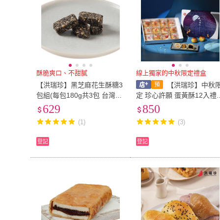
酥脆爽口、不甜膩
線上獨家的中秋限定禮盒
【洪瑞珍】黑芝麻花生酥糖3
【洪瑞珍】中秋
包組(每包180g共3包 台灣土
定 珍心許願 蛋黃酥12入禮
產 佳節伴手禮)
（經典蛋黃酥/芋頭流芯/紅
629
850
麻糬松子．線上獨家版）
(1)
(3)
登記
登記