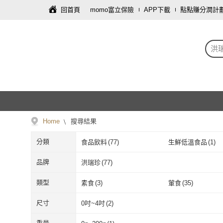
回首頁
momo富立保險
APP下載
點點賺分潤計
洪
Home
搜尋結果
分類
食品飲料
(
77
)
生鮮低溫食品
(
1
)
品牌
洪瑞珍
(
77
)
洪瑞珍
(
77
)
類型
素食
(
3
)
葷食
(
35
)
素食
(
3
)
葷食
(
35
)
尺寸
0吋~4吋
(
2
)
0吋~4吋
(
2
)