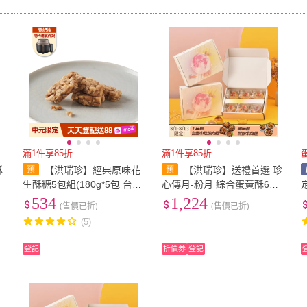
滿1件享85折
滿1件享85折
酥
【洪瑞珍】經典原味花
【洪瑞珍】送禮首選 珍
生酥糖5包組(180g*5包 台灣
心傳月-粉月 綜合蛋黃酥6入x
土產 佳節伴手禮)
3 (中秋送禮 月餅 豆沙 芋泥
534
1,224
(售價已折)
(售價已折)
松子 伴手禮 企業採購 名店)
(5)
登記
折價券
登記