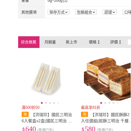
重量
0g~200g
(
1
)
0g~200g
(
1
)
其他選項
保存方式
包裝組合
認證
口
綜合推薦
月銷量
新上市
價格
評價
滿500折50
最高享81折
【洪瑞珍】國民三明治
【洪瑞珍】國民酥酥2
6入餐盒x2盒(國民三明治 下
入任選組(起酥三明治 千層
午茶 甜點 聚會點心)
司三明治 酥皮三明治 早午
640
580
(售價已折)
(售價已折)