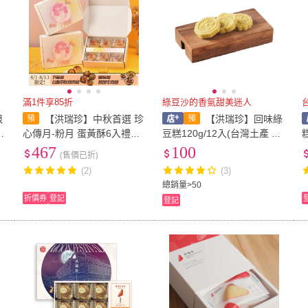
滿1件享85折
綠豆沙的香氣甜美迷人
限
【洪瑞珍】中秋首選 珍
【洪瑞珍】回味綠
盒
心傳月-粉月 蛋黃酥6入禮盒
豆糕120g/12入(台灣土產 佳
豆
(附提袋 月餅 伴手禮 豆沙 芋
節伴手禮)
467
100
(售價已折)
泥 松子 企業 下午茶 預購)
(2)
(3)
總銷量>50
折價券
登記
登記