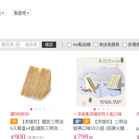
味
製造地
~
確認
mo點加碼
商店免運券
折價
大家電安心配
大家電快配
商
低溫宅配
定期配/分次配
貨
4
及以上
3
及以上
2
及
滿500折50
一次收集洪瑞珍的人氣口味
【洪瑞珍】國民三明治
【洪瑞珍】三明治
吐
6入餐盒x4盒(國民三明治 下
經典口味18入組 (招牌火腿
餐
午茶 甜點 聚會點心)
原味起司 草莓)
900
799
(售價已折)
起