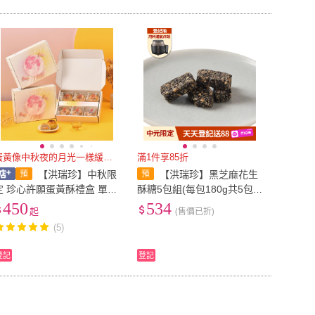
蛋黃像中秋夜的月光一樣緩緩流出
滿1件享85折
【洪瑞珍】中秋限
【洪瑞珍】黑芝麻花生
定 珍心許願蛋黃酥禮盒 單一
酥糖5包組(每包180g共5包
風味6入精裝（紅豆/芋頭流
台灣土產 佳節伴手禮)
450
534
起
(售價已折)
芯酥/紅豆麻糬松子 團購 企
(5)
業採購）
登記
登記