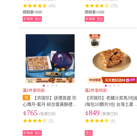
必吃 網購美食推薦)
(45)
(33)
總銷量>500
總銷量>100
折價券
登記
折價券
登記
滿1件享85折
滿1件享85折
【洪瑞珍】送禮首選 珍
【洪瑞珍】老舖沙其馬3包
心傳月-藍月 綜合蛋黃酥禮盒
(每包10顆共3包 台灣土產 
12入 (豆沙/芋泥/松子) 附提
節伴手禮)
765
849
(售價已折)
(售價已折)
袋｜中秋禮盒 伴手禮 月餅
(2)
(6)
折價券
登記
登記