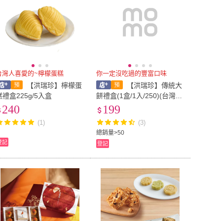
台灣人喜愛的~檸檬蛋糕
你一定沒吃過的豐富口味
【洪瑞珍】檸檬蛋
【洪瑞珍】傳統大
糕禮盒225g/5入盒
餅禮盒(1盒/1入/250)(台灣土
產 佳節伴手禮)
240
199
(1)
(3)
總銷量>50
登記
登記