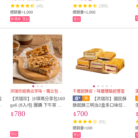
(46)
(385)
總銷量>1,000
總銷量>1,000
折價券
登記
登記
洪瑞珍經典古早味，獨立包裝好分
千層起酥皮，味蕾體驗超豐富
組
【洪瑞珍】沙琪瑪分享包160
【洪瑞珍】國民酥
佳
gx6 (8入/包 團購 下午茶 點
酥起酥三明治2盒多口味任選
心 追劇 解饞 露營 拜拜 伴手
起酥三明治 下午茶 甜點 聚
780
700
禮)
會點心
(91)
總銷量>100
登記
登記