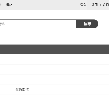
劃
書店
登入
註冊
會員
瑞珍
搜尋
取消
取消
蛋奶素
(
4
)
取消
蛋奶素
(
4
)
取消