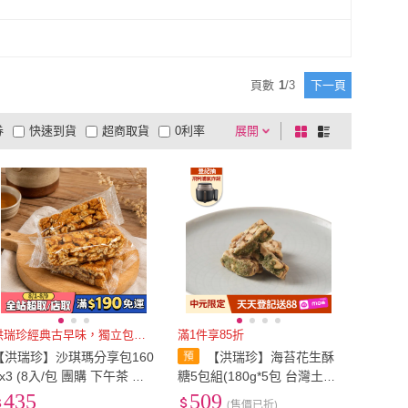
頁數
1
/
3
下一頁
券
快速到貨
超商取貨
0利率
展開
棋
條
品有量
有影片
電視購物
盤
列
到付款
超商付款
5
式
式
以上
1
及以上
洪瑞珍經典古早味，獨立包裝好分
滿1件享85折
【洪瑞珍】沙琪瑪分享包160
【洪瑞珍】海苔花生酥
gx3 (8入/包 團購 下午茶 點
糖5包組(180g*5包 台灣土產
心 追劇 解饞 露營 拜拜 伴手
佳節伴手禮)
435
509
(售價已折)