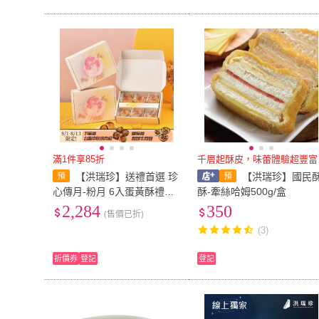
滿1件享85折
千層起酥皮，味蕾體驗超豐富
【洪瑞珍】送禮首選 珍
【洪瑞珍】國民
心傳月-粉月 6入蛋黃酥禮盒x
酥-牽絲哈姆500g/盒
6(中秋 豆沙 芋泥 松子 企業
2,284
350
(售價已折)
團購)
(3)
折價券
登記
登記