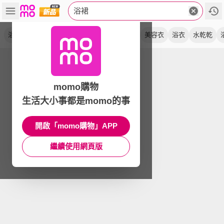
浴裙
浴袍
吸水
珊瑚絨
浴巾
速乾
spa衣
美容衣
浴衣
水乾乾
momo購物
生活大小事都是momo的事
開啟「momo購物」APP
繼續使用網頁版