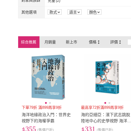
對象與族群
兒童
(
2
)
兒童
(
2
)
其他選項
款式
語言
顏色
綜合推薦
月銷量
新上市
價格
評價
下單79折 滿899再享9折
最高享72折滿899再享9折
海洋地緣政治入門：世界史
海的亞細亞：濱下武志跳脫
視野下的海權爭霸
陸地中心的史學視野 海洋
何奠定亞洲的貿易、移民、
355
331
(售價已折)
(售價已折)