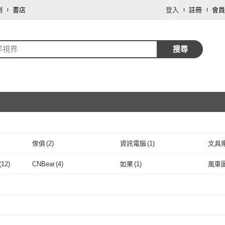
劃
書店
登入
註冊
會員
洋視界
搜尋
傢俱
(
2
)
資訊電腦
(
1
)
文具
取消
(
12
)
CNBear
(
4
)
如果
(
1
)
風車
取消
愛威森
(
12
)
CNBear
(
4
)
如果
(
1
)
1
)
取消
取消