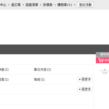
中心
查訂單
追蹤清單
折價券
購物車
登記活動
(
0
)
購物車
樂器
(
1
)
數位內容
(
1
)
TOP
選更多
圖書
(
1
)
聯經
(
1
)
風車圖書
(
1
)
聯經
(
1
)
選更多