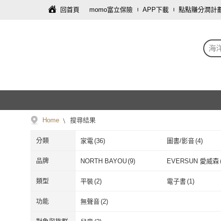
回首頁
momo富立保險
APP下載
點點賺分潤計
海
Home
搜尋結果
分類
家電
(
36
)
圖書/影音
(
4
)
品牌
NORTH BAYOU
(
9
)
EVERSUN 愛威森
NORTH BAYOU
(
9
)
EVERSUN 
大家
(
1
)
momoBOOK
(
1
)
類型
平裝
(
2
)
電子書
(
1
)
大家
(
1
)
momoBOOK
(
平裝
(
2
)
電子書
(
1
)
功能
無聲音
(
2
)
無聲音
(
2
)