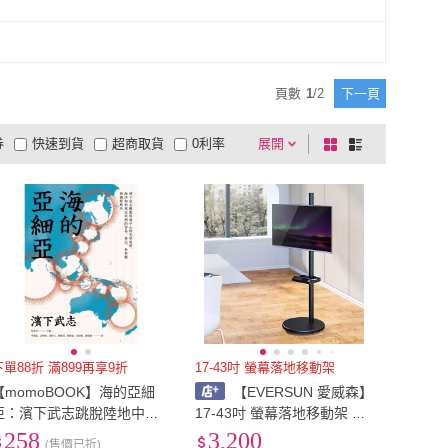
頁數
1
/
2
下一頁
券
快速到貨
超商取貨
0利率
展開
棋
條
品有量
有影片
電視購物
盤
列
到付款
超商付款
5
式
式
以上
1
及以上
下單88折 滿899再享9折
17-43吋 螢幕落地移動架
【momoBOOK】海的亞細
【EVERSUN 愛威森】
亞：濱下武志跳脫陸地中心
17-43吋 螢幕落地移動架 閨
的史學視野 海洋如何奠定亞
蜜機
258
3,200
(售價已折)