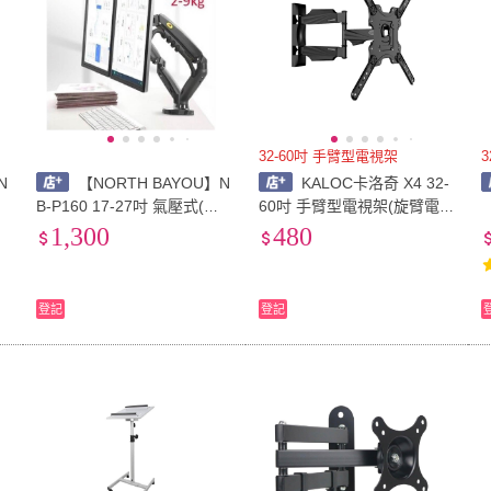
32-60吋 手臂型電視架
N
【NORTH BAYOU】N
KALOC卡洛奇 X4 32-
B-P160 17-27吋 氣壓式(雙
60吋 手臂型電視架(旋臂電視
屏桌面旋轉架)
架)
1,300
480
登記
登記