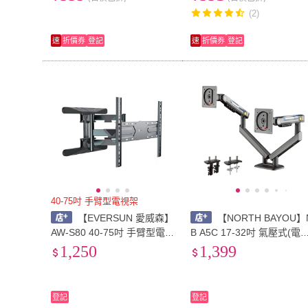
世界觀和國際秩序
(2)
速
折價券
登記
速
折價券
登記
40-75吋 手臂型電視架
【EVERSUN 愛威森】
【NORTH BAYOU】
AW-S80 40-75吋 手臂型電
B A5C 17-32吋 氣壓式(電
視架(大型電視架)
架)
1,250
1,399
登記
登記