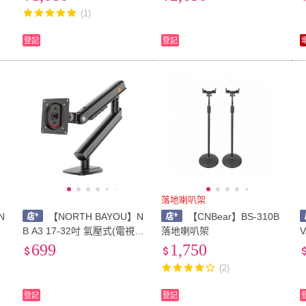
(1)
登記
登記
落地喇叭架
N
【NORTH BAYOU】N
【CNBear】BS-310B
視
B A3 17-32吋 氣壓式(電視
落地喇叭架
V
架)
699
1,750
(2)
登記
登記