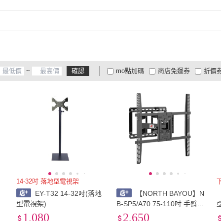
~
確認
mo點加碼
商店免運券
折價
大家電安心配
大家電快配
商
低溫宅配
定期配/分次配
貨
4
及以上
3
及以上
2
及
14-32吋 落地型電視架
EY-T32 14-32吋(落地
【NORTH BAYOU】N
如
型電視架)
B-SP5/A70 75-110吋 手臂型
電視架(大型電視架)
1,080
2,650