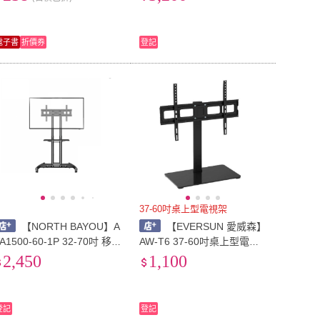
洲的貿易、移民、世界(電子
書)
電子書
折價券
登記
37-60吋桌上型電視架
【NORTH BAYOU】A
【EVERSUN 愛威森】
A1500-60-1P 32-70吋 移動
AW-T6 37-60吋桌上型電視
型電視架(落地架)
架
2,450
1,100
登記
登記