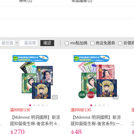
棉布
(
1
)
聚酯纖維
(
1
)
同闆購物
(
4
)
捕夢網
(
1
)
G.SIN
(
2
)
CHARA 微百貨
(
1
)
MIH
棉布
(
1
)
聚酯纖維
(
1
)
G.SIN
(
2
)
CHARA 微百貨
(
1
)
Finger Pop 指選好物
(
3
)
Chuli
(
2
)
JDU
1
)
Finger Pop 指選好物
(
3
)
Chuli
(
2
)
~
確認
mo點加碼
商店免運券
折價
大家電安心配
大家電快配
商
低溫宅配
定期配/分次配
貨
4
及以上
3
及以上
2
及
Ad
Ad
滿899折130
滿899折130
滿
【Mdmmd 明洞國際】新涼
【Mdmmd 明洞國際】新涼
入
感抑菌衛生棉-後宮系列 6入
感抑菌衛生棉-後宮系列(一般
夜
組(一般型/ 量多型/夜用型/夜
型/ 量多型/夜用型/夜用加長
270
48