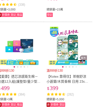
84-520片
(338)
銷量>3,000
總銷量>15萬
速
折價券
登記
贈品
登記
899折130
滿899折130
【愛康】透芯涼感衛生棉－
【Kotex 靠得住】茶樹舒涼
任選12入組(護墊型/量少型/
小蒼蘭/木質香棉 日用 23cm
日用型/夜用型/加長型/超長
10片x7包/ 9片x7包 箱購 任
499
399
型/褲型)
選(涼感衛生棉)
(384)
(282)
總銷量>3萬
總銷量>5,000
速
折價券
登記
贈品
速
折價券
登記