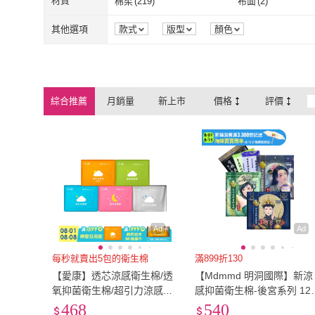
2XL
(
2
)
材質
棉柔
(
219
)
布面
(
2
)
COMFIZ 康菲
(
3
)
愛Phone
(
1
)
missU
(
1
)
蛋蛋購物
(
1
)
2XL
(
2
)
棉柔
(
219
)
布面
(
2
)
其他選項
款式
版型
顏色
missU
(
1
)
蛋蛋購物
(
1
)
Muses
(
2
)
JIUJIU 親親
(
1
)
Muses
(
2
)
JIUJIU 親親
(
歐拉公主
(
2
)
綜合推薦
月銷量
新上市
價格
評價
歐拉公主
(
2
)
Ad
Ad
每秒就賣出5包的衛生棉
滿899折130
【愛康】透芯涼感衛生棉/透
【Mdmmd 明洞國際】新涼
氧抑菌衛生棉/超引力涼感衛
感抑菌衛生棉-後宮系列 12
生棉12包入組(15.5cm-41c
組(一般型/ 量多型/夜用型/
468
540