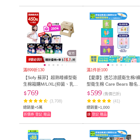
滿899折130
滿1件折100
【Sofy 蘇菲】超熟睡褲型衛
【愛康】透芯涼感衛生棉/
生棉箱購M/L/XL(抑菌、乳
型衛生棉 Care Bears 聯名
木、涼感x28片/一般38片/極
12包入組(護墊型/日用型/夜
769
599
(售價已折)
薄玩色54片)
用型/加長型/褲型)
(3,708)
(41)
總銷量>5萬
總銷量>1,000
折價券
登記
贈品
速
登記
贈品