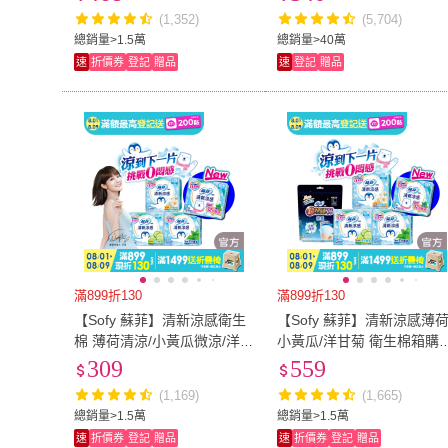
m)
用加長型/護墊/褲型)
(1,352)
(5,704)
總銷量>1.5萬
總銷量>40萬
速
折價券
登記
贈品
速
登記
贈品
滿899折130
滿899折130
【Sofy 蘇菲】清新涼感衛生
【Sofy 蘇菲】清新涼感薄荷
棉 薄荷清涼/小黃瓜微涼/洋
小黃瓜/洋甘菊 衛生棉箱購(
甘菊微涼 4包組(23/25/29/35
3cm126片、25cm117片/29
309
559
cm)
m108片/35cm81片/褲型24
(1,169)
(1,665)
片)
總銷量>1.5萬
總銷量>1.5萬
速
折價券
登記
贈品
速
折價券
登記
贈品