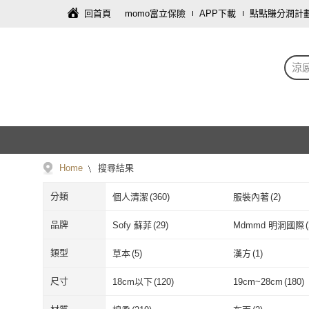
回首頁
momo富立保險
APP下載
點點賺分潤計
涼
Home
搜尋結果
分類
個人清潔
(
360
)
服裝內著
(
2
)
品牌
Sofy 蘇菲
(
29
)
Mdmmd 明洞國際
(
Sofy 蘇菲
(
29
)
Mdmmd 明
Sweetie 舒芯
(
35
)
淨新
(
19
)
類型
草本
(
5
)
漢方
(
1
)
Sweetie 舒芯
(
35
)
淨新
(
19
)
康乃馨
(
2
)
Dailix
(
5
)
草本
(
5
)
漢方
(
1
)
尺寸
18cm以下
(
120
)
19cm~28cm
(
180
)
康乃馨
(
2
)
Dailix
(
5
)
COMFIZ 康菲
(
3
)
愛Phone
(
1
)
18cm以下
(
120
)
19cm~28cm
(