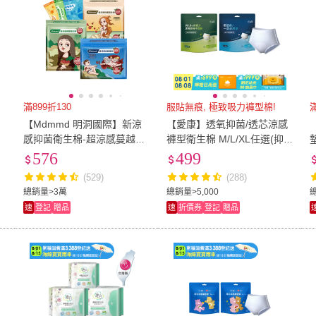
滿899折130
服貼無痕, 極致吸力褲型棉!
滿
【Mdmmd 明洞國際】新涼
【愛康】透氧抑菌/透芯涼感
感抑菌衛生棉-超涼感蔓越莓
褲型衛生棉 M/L/XL任選(抑
12入組(一般型/ 量多型/夜用
菌款2片x12包/涼感款2片x10
576
499
型/夜用加長型/護墊)
包)
(529)
(288)
總銷量>3萬
總銷量>5,000
速
登記
贈品
速
折價券
登記
贈品