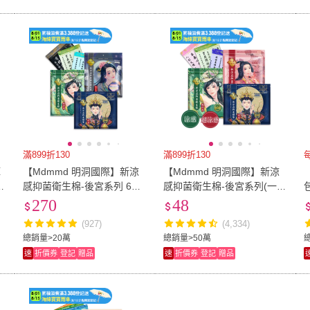
滿899折130
滿899折130
褲
【Mdmmd 明洞國際】新涼
【Mdmmd 明洞國際】新涼
款
感抑菌衛生棉-後宮系列 6入
感抑菌衛生棉-後宮系列(一般
組(一般型/ 量多型/夜用型/夜
型/ 量多型/夜用型/夜用加長
270
48
用加長型/護墊/褲型)
型/護墊)
(927)
(4,334)
總銷量>20萬
總銷量>50萬
速
折價券
登記
贈品
速
折價券
登記
贈品