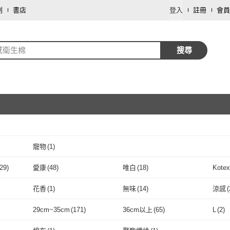
劃
書店
登入
註冊
會員
感衛生棉
搜尋
寵物
(
1
)
取消
29
)
愛康
(
48
)
唯白
(
18
)
Kote
取消
洞國際
(
29
)
愛康
(
48
)
唯白
(
18
)
JOEKI
(
1
)
QUNDO 康朵
(
2
)
御衣
花香
(
1
)
無味
(
14
)
涼感
(
JOEKI
(
1
)
QUNDO 康朵
取消
(
2
)
小麥購物
(
2
)
Dodo house 嘟嘟屋
(
2
)
良爽
(
花香
(
1
)
無味
(
14
)
29cm~35cm
(
171
)
36cm以上
(
65
)
L
(
2
)
小麥購物
(
2
)
Dodo house 嘟嘟屋
(
2
)
同闆購物
(
4
)
捕夢網
(
1
)
LAV
取消
180
)
29cm~35cm
(
171
)
36cm以上
(
65
)