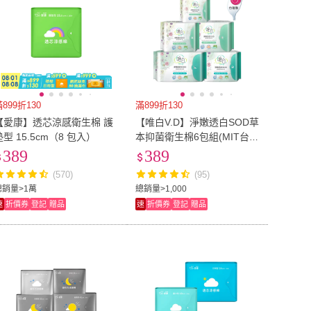
899折130
滿899折130
【愛康】透芯涼感衛生棉 護
【唯白V.D】淨嫩透白SOD草
墊型 15.5cm（8 包入）
本抑菌衛生棉6包組(MIT台灣
製/清新檸檬草/草本涼感/54
389
389
倍瞬吸)
(570)
(95)
總銷量>1萬
總銷量>1,000
速
折價券
登記
贈品
速
折價券
登記
贈品