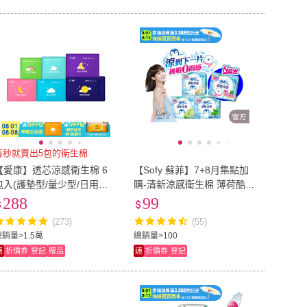
每秒就賣出5包的衛生棉
【愛康】透芯涼感衛生棉 6
【Sofy 蘇菲】7+8月集點加
包入(護墊型/量少型/日用型/
購-清新涼感衛生棉 薄荷酷涼
夜用型/加長型/超長型/褲型)
23cm 9片/包
288
99
(273)
(55)
總銷量>1.5萬
總銷量>100
速
折價券
登記
贈品
速
折價券
登記