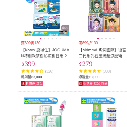
滿899折130
滿899折130
【Kotex 靠得住】JOGUMA
【Mdmmd 明洞國際】後宮
N特別款茶樹沁涼棉日用 23c
二代系列石墨烯超涼感衛生
m 10片x7包/28cm 9片x7包
棉 6入組(增量版/私密巾版)
399
279
箱購任選(涼感衛生棉)
(326)
(338)
總銷量>3,000
總銷量>3,000
速
折價券
登記
速
折價券
登記
贈品