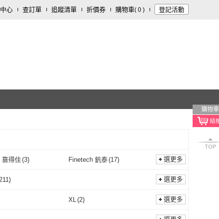
中心
查訂單
追蹤清單
折價券
購物車
登記活動
(
0
)
購物車
TOP
選更多
x 靠得住
(
3
)
Finetech 釩泰
(
17
)
Kotex 靠得住
(
3
)
Finetech 釩泰
(
17
)
坊
(
4
)
咪咪購物
(
2
)
選更多
211
)
御衣坊
(
4
)
咪咪購物
(
2
)
2
)
DREAMCATCHER
(
1
)
涼感
(
211
)
選更多
XL
(
2
)
良爽
(
2
)
DREAMCATCHER
(
1
)
IDA 育兒好好玩
(
1
)
Besties 貝絲蒂
(
4
)
L
(
2
)
XL
(
2
)