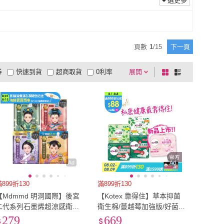
選更多
LAVIDA 育兒好好玩
(
1
)
Besties 貝絲蒂
(
4
)
ONG 米鴻生醫
(
2
)
7822 shop
(
1
)
MIHONG 米鴻生醫
(
2
)
7822 shop
(
1
)
DS
(
1
)
D+ 滴家
(
1
)
頁數
1
/
15
下一頁
JDUDS
(
1
)
D+ 滴家
(
1
)
券
快速到貨
超商取貨
0利率
展開
棋
條
品有量
有影片
電視購物
盤
列
到付款
超商付款
5
式
式
以上
1
及以上
Ad
Ad
899折130
滿899折130
【Mdmmd 明洞國際】後宮
【Kotex 靠得住】草本抑菌
二代系列石墨烯超涼感衛生
衛生棉/蔓越莓加強版/好菌Pl
棉 6入組(增量版/私密巾版)
us+衛生棉/護墊 17.5-35cm
279
669