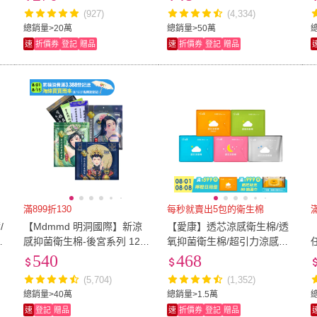
用加長型/護墊/褲型)
型/護墊)
(927)
(4,334)
總銷量>20萬
總銷量>50萬
總
速
折價券
登記
贈品
速
折價券
登記
贈品
滿899折130
每秒就賣出5包的衛生棉
滿
/
【Mdmmd 明洞國際】新涼
【愛康】透芯涼感衛生棉/透
2
感抑菌衛生棉-後宮系列 12入
氧抑菌衛生棉/超引力涼感衛
c
組(一般型/ 量多型/夜用型/夜
生棉12包入組(15.5cm-41c
540
468
用加長型/護墊/褲型)
m)
(5,704)
(1,352)
總銷量>40萬
總銷量>1.5萬
速
登記
贈品
速
折價券
登記
贈品