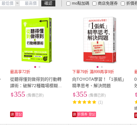
~
確認
mo點加碼
商店免運券
折價
大家電安心配
大家電快配
商
低溫宅配
定期配/分次配
貨
4
及以上
3
及以上
2
及
最高享72折
下單79折 滿899再享9折
，
從聽得懂到做得到的行動轉
向TOYOTA學習！「1張紙」
譯術：破解72種職場模糊說
精準思考、解決問題
法 化為真正推進工作的行動
355
355
(售價已折)
(售價已折)
(1)
速
登記
速
折價券
登記