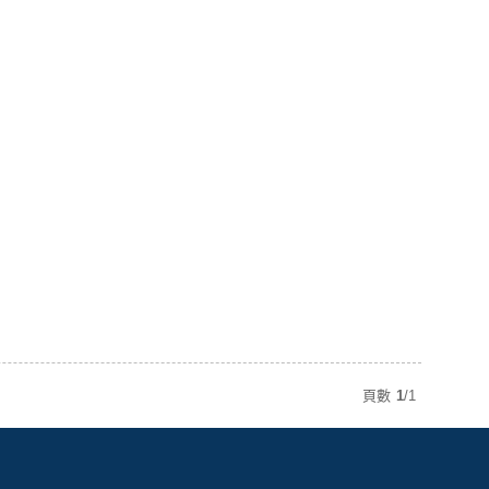
頁數
1
/
1