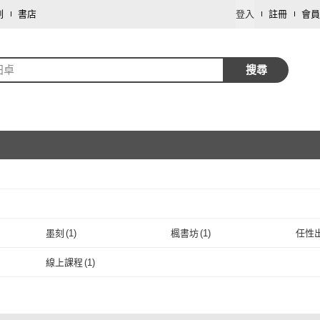
劃
書店
登入
註冊
會員
田卓
搜尋
取消
墨刻
(
1
)
楓書坊
(
1
)
任性
取消
墨刻
(
1
)
楓書坊
(
1
)
線上課程
(
1
)
線上課程
(
1
)