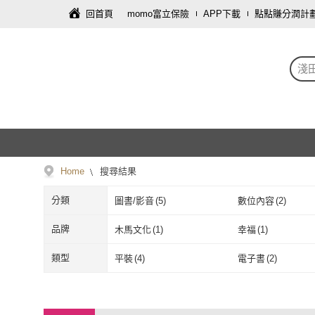
回首頁
momo富立保險
APP下載
點點賺分潤計
淺
Home
搜尋結果
分類
圖書/影音
(
5
)
數位內容
(
2
)
品牌
木馬文化
(
1
)
幸福
(
1
)
木馬文化
(
1
)
幸福
(
1
)
類型
平裝
(
4
)
電子書
(
2
)
平裝
(
4
)
電子書
(
2
)