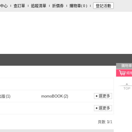
中心
查訂單
追蹤清單
折價券
購物車
登記活動
(
0
)
購物車
TOP
選更多
出版
(
1
)
momoBOOK
(
2
)
任性出版
(
1
)
momoBOOK
(
2
)
選更多
頁數
1
/
1