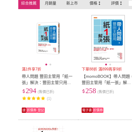
綜合推薦
月銷量
新上市
價格
評價
滿1件享7折
下單88折 滿899再享9折
帶人問題 豐田主管用「紙一
【momoBOOK】帶人問題
張」解決：豐田主管只用一
豐田主管用「紙一張」解決
張A4紙 消除部屬的不主動、
(電子書)
294
258
(售價已折)
(售價已折)
教不會、講不聽 能力自動2
(1)
－
速
折價券
登記
電子書
折價券