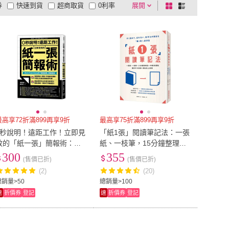
券
快速到貨
超商取貨
0利率
展開
棋
條
品有量
有影片
電視購物
盤
列
到付款
超商付款
5
式
式
以上
1
及以上
最高享72折滿899再享9折
最高享75折滿899再享9折
0秒說明！遠距工作！立即見
「紙1張」閱讀筆記法：一張
效的「紙一張」簡報術：Wo
紙、一枝筆，15分鐘整理出
rk From Home的「無聲達
一本書的重點，讓你不只是
300
355
(售價已折)
(售價已折)
標」簡報聖經
讀，更能派上用場
(2)
(20)
總銷量>50
總銷量>100
速
折價券
登記
速
折價券
登記