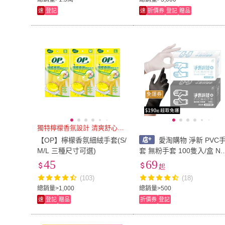
速
登記
速
折價券
登記
贈品
免運券
獨特檸檬香氛設計 清爽舒心香味
【OP】檸檬香氛細絨手套(S/
愛淘購物 淨新 PVC
M/L 三種尺寸可選)
套 無粉手套 100隻入/盒 N
R丁睛手套 料理手套 食品
45
69
起
套 手套 一次性手套
(103)
(18)
總銷量>1,000
總銷量>500
速
登記
贈品
折價券
登記