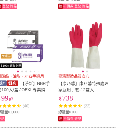
速
登記
贈品
速
折價券
登記
贈品
免運券
耐酸鹼、油脂、左右手通用
臺灣製造品質安心
【淨新】NBR手
【康乃馨】康乃馨特殊處理
套100入/盒 JOEKI 專業純NB
家庭用手套-12雙入
R手套 一次性手套 防護手套
99
738
起
PVC手套 透明手套 塑膠手套
(46)
(22)
廚房手套
銷量>1,000
總銷量>100
登記
速
折價券
登記