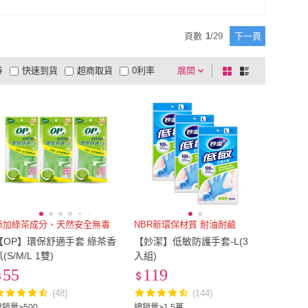
11
)
棕色/咖啡色
(
4
)
捕夢網
(
2
)
CHARA 微百貨
(
2
)
BO!
(
3
)
金獎
(
6
)
桃色
(
11
)
棕色/咖啡色
(
4
)
色
(
65
)
多色
(
26
)
頁數
1
/
29
下一頁
COMBO!
(
3
)
金獎
(
6
)
 屋子
(
1
)
雪倫小舖
(
1
)
粉紅色
(
65
)
多色
(
26
)
券
快速到貨
超商取貨
0利率
展開
棋
條
WUZ 屋子
(
1
)
雪倫小舖
(
1
)
i
(
3
)
MINONO 米諾諾
(
1
)
品有量
有影片
電視購物
盤
列
到付款
超商付款
5
式
式
DaoDi
(
3
)
MINONO 米諾諾
(
1
)
以上
1
及以上
添加綠茶成分、天然安全無毒
NBR新環保材質 耐油耐鹼
【OP】環保舒適手套 綠茶香
【妙潔】低敏防護手套-L(3
(S/M/L 1雙)
入組)
55
119
(48)
(144)
總銷量>500
總銷量>1.5萬