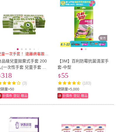
兒童一次手套！ 遠離病毒跟髒污
食品級兒童拋棄式手套 200
【3M】百利防霉抗菌清潔手
入(一次性手套 兒童手套 兒
套-中型
童手套 手扒雞手套 衛生手套
318
55
清潔用手套 手套)
(3)
(183)
總銷量>50
總銷量>5,000
速
折價券
登記
贈品
速
折價券
登記
贈品