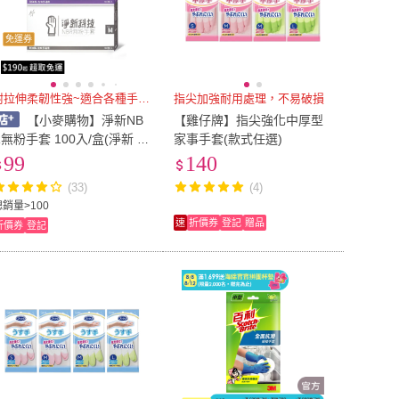
免運券
耐拉伸柔韌性強~適合各種手型~
指尖加強耐用處理，不易破損
【小麥購物】淨新NB
【雞仔牌】指尖強化中厚型
R無粉手套 100入/盒(淨新 一
家事手套(款式任選)
次性手套 無粉手套 塑膠手套
99
140
手套 無細粉手套)
(33)
(4)
總銷量>100
速
折價券
登記
贈品
折價券
登記