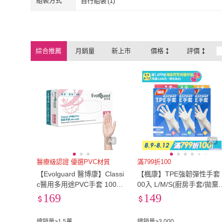
綠色
(
52
)
藍色
(
76
)
組裝方式
自行組裝
(
1
)
活選物
CW LIFEGROUP 可營
(
3
)
Yashimo
(
3
)
UdiLife
(
8
)
松鼠購物
(
2
)
綠色
(
52
)
藍色
(
76
)
膚色
(
4
)
金色
(
2
)
自行組裝
(
1
)
生活選物
UdiLife
(
8
)
松鼠購物
(
2
)
YUANREN 原人購物
(
2
)
Mega
(
1
)
膚色
(
4
)
金色
(
2
)
透明
(
126
)
鈦色
(
1
)
綜合推薦
月銷量
新上市
價格
評價
YUANREN 原人購物
(
2
)
Mega
(
1
)
KOUJI
(
2
)
THERMOS 膳魔師
透明
(
126
)
鈦色
(
1
)
KOUJI
(
2
)
THERMOS 
Warm House Decor 暖和
(
1
)
Easygoo 輕鬆
(
3
)
家居
Warm House Decor 暖
(
1
)
Easygoo 輕鬆
和家居
Ad
Ad
醫療級認證 優選PVC材質
滿799折100
【Evolguard 醫博康】Classi
【楓康】TPE強韌彈性手套 
c醫用多用途PVC手套 100入/
00入 L/M/S(廚房手套/拋棄
盒(透明/無粉/一次性/醫療手
手套)
169
149
套)
總銷量>1.5萬
總銷量>3,000