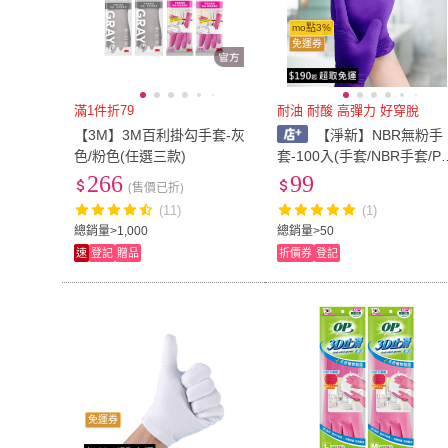
mo點3%
免運券
滿1件折79
耐油 耐酸 高彈力 好穿脫
【3M】3M百利掛勾手套-灰
【淨新】NBR無粉手
色/粉色(任選三款)
套-100入(手套/NBR手套/P
C手套/一次性手套/廚房手套
266
99
(售價已折)
丁腈手套/食品手套)
(11)
(1)
總銷量>1,000
總銷量>50
速
登記
贈品
折價券
登記
免運券