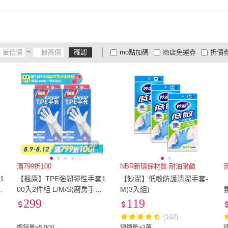
紫色
(
29
)
米色
(
8
)
桃色
(
FAJI
(
1
)
EZlife
(
2
)
TOWA 東和製果
(
3
)
同闆購物
(
3
)
COM
紫色
(
29
)
米色
(
8
)
銀色
(
6
)
卡其色
(
3
)
粉紅
TOWA 東和製果
(
3
)
同闆購物
(
3
)
日創生活
(
3
)
ABBY SHOP
(
3
)
WUZ
銀色
(
6
)
卡其色
(
3
)
沙漠色
(
2
)
~
確認
mo點加碼
商店免運券
折價
日創生活
(
3
)
ABBY SHOP
(
3
)
(
1
)
FUN HOUSE
(
2
)
愛Phone
(
3
)
DaoD
沙漠色
(
2
)
大家電安心配
大家電快配
商
低溫宅配
定期配/分次配
貨
膳魔師
(
1
)
FUN HOUSE
(
2
)
愛Phone
(
3
)
4
及以上
3
及以上
2
及
(
3
)
Ad
滿799折100
NBR新環保材質 耐油耐鹼
1
【楓康】TPE強韌彈性手套1
【妙潔】低敏防護清潔手套-
式
00入2件組 L/M/S(廚房手套/
M(3入組)
氛
拋棄式手套)
299
119
(192)
總銷量>5,000
總銷量>3萬