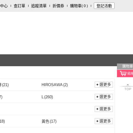
中心
查訂單
追蹤清單
折價券
購物車
登記活動
(
0
)
購物車
選更多
牌
(
21
)
HIROSAWA
(
2
)
TOP
雞仔牌
(
21
)
HIROSAWA
(
2
)
購物
(
2
)
Medicom 麥迪康
(
5
)
選更多
7
)
L
(
260
)
咪咪購物
(
2
)
Medicom 麥迪康
(
5
)
1
)
Tan ping home 棠品居
(
4
)
M
(
267
)
L
(
260
)
123
)
選更多
通用
(
1
)
Tan ping home 棠品居
(
4
)
ORI 宜得利家居
(
3
)
COLOR ME
(
4
)
Free
(
123
)
選更多
18
)
黃色
(
17
)
NITORI 宜得利家居
(
3
)
COLOR ME
(
4
)
網
(
2
)
CHARA 微百貨
(
2
)
橘色
(
18
)
黃色
(
17
)