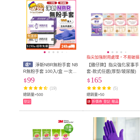
免運券
指尖加強耐用處理，不易破損
淨新NBR無粉手套 NB
【雞仔牌】指尖強化家事手
R無粉手套 100入/盒 一次性
套-款式任選(厚型/玻尿酸)
手套 無粉手套 塑膠手套 手
99
165
套 一次性 無細粉手套 淨新
(19)
(5)
科技
總銷量>500
總銷量>50
登記
速
折價券
登記
贈品