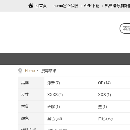
回首頁
momo富立保險
APP下載
點點賺分潤計
清
Home
搜尋結果
品牌
淨新
(
7
)
OP
(
14
)
淨新
(
7
)
OP
(
14
)
海夫健康生活館
(
26
)
3M
(
24
)
尺寸
XXXS
(
2
)
XXS
(
1
)
海夫健康生活館
(
26
)
3M
(
24
)
LAVIDA 育兒好好玩
(
6
)
康乃馨
(
5
)
XXXS
(
2
)
XXS
(
1
)
2L
(
35
)
3L
(
1
)
材質
矽膠
(
1
)
無
(
1
)
LAVIDA 育兒好好玩
(
6
)
康乃馨
(
5
)
AHOYE
(
3
)
SunFlower 三花
(
3
)
2L
(
35
)
3L
(
1
)
矽膠
(
1
)
無
(
1
)
顏色
黑色
(
53
)
白色
(
70
)
AHOYE
(
3
)
SunFlower 
CW LIFEGROUP 可營生
(
3
)
Yashimo
(
3
)
黑色
(
53
)
白色
(
70
)