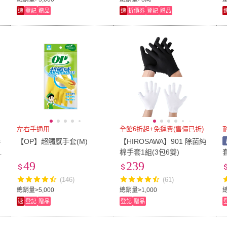
速
登記
贈品
速
折價券
登記
贈品
左右手通用
全館6折起+免運費(售價已折)
手
【OP】超觸感手套(M)
【HIROSAWA】901 除菌純
B
棉手套1組(3包6雙)
手
49
239
(146)
(61)
總銷量>5,000
總銷量>1,000
總
速
登記
贈品
登記
贈品