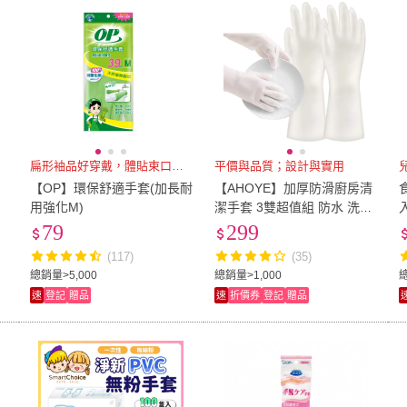
扁形袖品好穿戴，體貼束口防滴漏
平價與品質；設計與實用
【OP】環保舒適手套(加長耐
【AHOYE】加厚防滑廚房清
用強化M)
潔手套 3雙超值組 防水 洗碗
打掃 廚房浴室
79
299
(117)
(35)
總銷量>5,000
總銷量>1,000
速
登記
贈品
速
折價券
登記
贈品