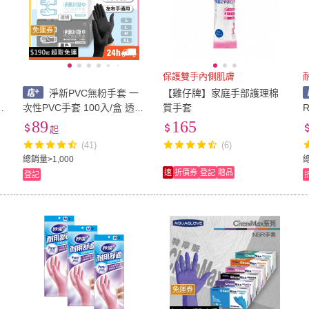
免運券
保護雙手內側肌膚
淨新PVC無粉手套 一
【雞仔牌】家庭手部護理棉
V
次性PVC手套 100入/盒 透明
質手套
/
手套 PVC手套 無粉手套 防
89
165
起
護手套 一次性手套 塑膠手套
(41)
(6)
總銷量>1,000
速
折價券
登記
贈品
登記
免運券