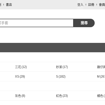
劃
書店
登入
註冊
會員
潔手套
搜尋
取消
三花
(
12
)
妙潔
(
17
)
雞仔
取消
三花
(
12
)
妙潔
(
17
)
JOEKI
(
7
)
SHOWA
(
12
)
咪咪
XS
(
29
)
S
(
182
)
M
(
26
JOEKI
(
7
)
SHOWA
取消
(
12
)
小麥購物
(
9
)
wepay
(
1
)
通用
(
XS
(
29
)
S
(
182
)
XL
(
65
)
2XL
(
2
)
Free
(
小麥購物
(
9
)
wepay
(
1
)
楓康
(
3
)
AXIS 艾克思
(
3
)
NIT
XL
(
65
)
2XL
取消
(
2
)
灰色
(
8
)
紅色
(
23
)
橘色
(
三花
(
3
)
楓康
(
3
)
AXIS 艾克思
(
3
)
FAJI
(
1
)
EZlife
(
2
)
捕夢
取消
灰色
(
8
)
紅色
(
23
)