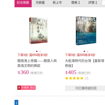
綜合推薦
月銷量
新上市
價格
評價
下單9折 滿899再享9折
下單9折 滿899再享9折
閩南海上帝國――閩南人與
大航海時代的台灣【最新增
南海文明的興起
修版】
360
405
(售價已折)
(售價已折)
(3)
速
折價券
登記
可訂購時通知我
1