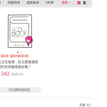
券
快速到貨
超商取貨
0利率
展開
棋
條
品有量
有影片
電視購物
盤
列
到付款
超商付款
5
式
式
以上
1
及以上
下單9折 滿899再享9折
民主在退潮：民主還會讓我
們的世界變得更好嗎？
342
(售價已折)
可訂購時通知我
頁數
1
/
1