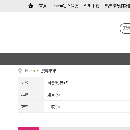
回首頁
momo富立保險
APP下載
點點賺分潤計
湯
Home
搜尋結果
分類
圖書/影音
(
5
)
品牌
如果
(
5
)
如果
(
5
)
類型
平裝
(
5
)
平裝
(
5
)