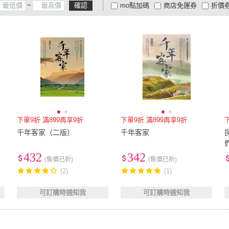
~
確認
mo點加碼
商店免運券
折價
大家電安心配
大家電快配
商
低溫宅配
定期配/分次配
貨
4
及以上
3
及以上
2
及
下單9折 滿899再享9折
下單9折 滿899再享9折
千年客家（二版）
千年客家
432
342
(售價已折)
(售價已折)
(2)
(1)
可訂購時通知我
可訂購時通知我