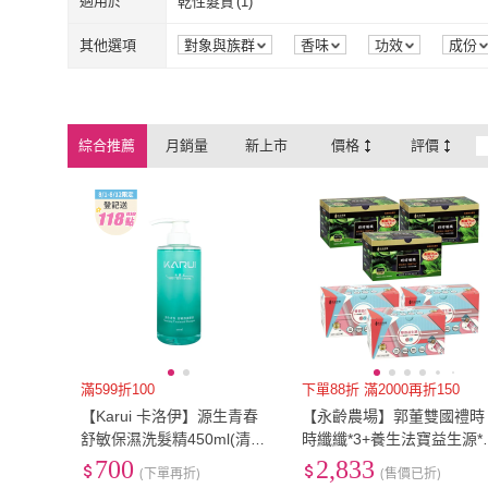
適用於
乾性髮質
(
1
)
乾性髮質
(
1
)
其他選項
對象與族群
香味
功效
成份
綜合推薦
月銷量
新上市
價格
評價
滿599折100
下單88折 滿2000再折150
【Karui 卡洛伊】源生青春
【永齡農場】郭董雙國禮時
舒敏保濕洗髮精450ml(清
時纖纖*3+養生法寶益生源*
潔、保養、護髮同時完成)
共計6盒(時時纖纖14條/盒 雙
700
2,833
(下單再折)
(售價已折)
效益生源14條/盒 全素)