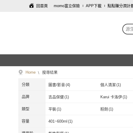
回首頁
momo富立保險
APP下載
點點賺分潤計
源
Home
搜尋結果
分類
圖書/影音
(
4
)
個人清潔
(
1
)
品牌
吉品保健
(
1
)
Karui 卡洛伊
(
1
)
吉品保健
(
1
)
Karui 卡洛伊
(
類型
平裝
(
1
)
粉劑
(
1
)
平裝
(
1
)
粉劑
(
1
)
容量
401~600ml
(
1
)
401~600ml
(
1
)