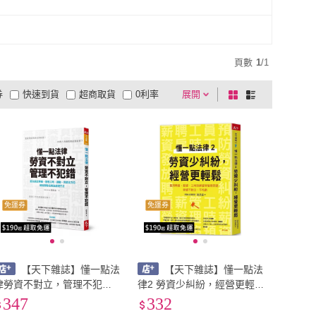
頁數
1
/
1
券
快速到貨
超商取貨
0利率
展開
棋
條
品有量
有影片
電視購物
盤
列
到付款
超商付款
5
式
式
以上
1
及以上
免運券
免運券
【天下雜誌】懂一點法
【天下雜誌】懂一點法
律勞資不對立，管理不犯
律2 勞資少糾紛，經營更輕
錯：超白話從聘僱、管理工
鬆：釐清聘雇、薪資、工時
347
332
時、調動、資遣全方位解說
到解雇等管理問題，勞資不