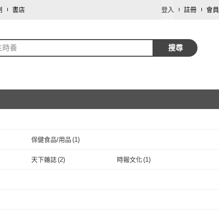
劃
書店
登入
註冊
會員
生時養
搜尋
保健食品/用品
(
1
)
取消
天下雜誌
(
2
)
時報文化
(
1
)
取消
1
)
天下雜誌
(
2
)
時報文化
(
1
)
取消
取消