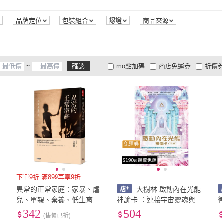
品牌定位
包裝組合
認證
商品來源
~
確認
mo點加碼
商店免運券
折價
大家電安心配
大家電快配
商
低溫宅配
定期配/分次配
貨
4
及以上
3
及以上
2
及
免運券
下單9折 滿899再享9折
異常的正常家庭：家暴、虐
大樹林 啟動內在光能
3
兒、單親、棄養、低生育
神諭卡 ：連接宇宙靈魂與智
率……一切問題的根源均來
慧的源頭，發現你的內在之
342
504
(售價已折)
自「家庭」？！
光