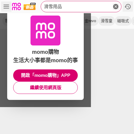
滑雪用品
雪鏡
頭套
mips
防霧
保暖
霧黑框
金revo
滑雪童
磁吸式
momo購物
生活大小事都是momo的事
開啟「momo購物」APP
繼續使用網頁版