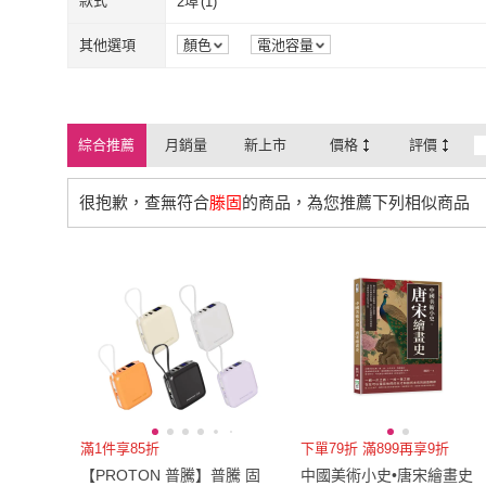
款式
2埠
(
1
)
2埠
(
1
)
其他選項
顏色
電池容量
綜合推薦
月銷量
新上市
價格
評價
很抱歉，查無符合
滕固
的商品，為您推薦下列相似商品
滿1件享85折
下單79折 滿899再享9折
【PROTON 普騰】普騰 固
中國美術小史•唐宋繪畫史