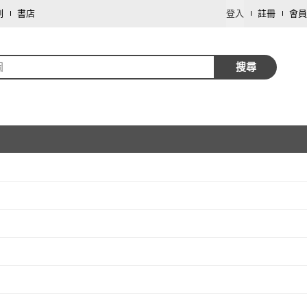
劃
書店
登入
註冊
會員
固
搜尋
取消
取消
取消
取消