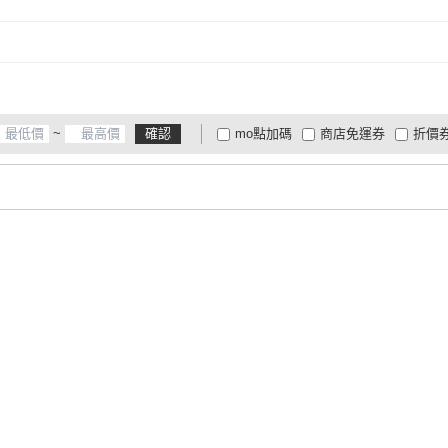
~
確認
mo點加碼
商店免運券
折價
大家電安心配
大家電快配
商
低溫宅配
定期配/分次配
貨
4
及以上
3
及以上
2
及