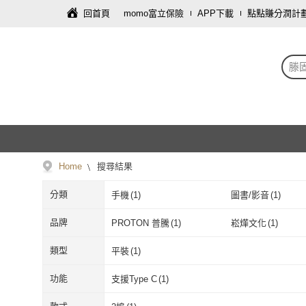
回首頁
momo富立保險
APP下載
點點賺分潤計
滕
Home
搜尋結果
分類
手機
(
1
)
圖書/影音
(
1
)
品牌
PROTON 普騰
(
1
)
崧燁文化
(
1
)
PROTON 普騰
(
1
)
崧燁文化
(
1
)
類型
平裝
(
1
)
平裝
(
1
)
功能
支援Type C
(
1
)
支援Type C
(
1
)