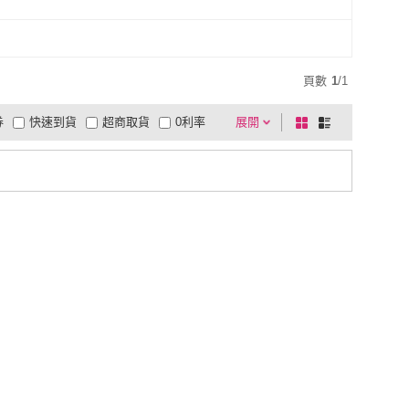
頁數
1
/
1
券
快速到貨
超商取貨
0利率
展開
棋
條
品有量
有影片
電視購物
盤
列
到付款
超商付款
5
式
式
以上
1
及以上