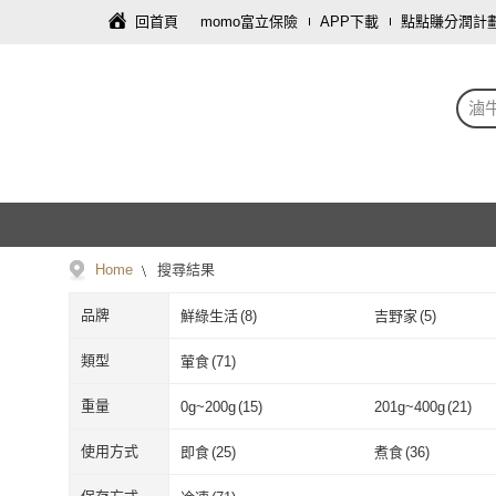
回首頁
momo富立保險
APP下載
點點賺分潤計
滷
Home
搜尋結果
品牌
鮮綠生活
(
8
)
吉野家
(
5
)
鮮綠生活
(
8
)
吉野家
(
5
)
正一排骨
(
3
)
原來是洋蔥
(
2
)
類型
葷食
(
71
)
正一排骨
(
3
)
原來是洋蔥
(
2
)
晶華酒店
(
2
)
美味邸家
(
6
)
葷食
(
71
)
重量
0g~200g
(
15
)
201g~400g
(
21
)
晶華酒店
(
2
)
美味邸家
(
6
)
魚大俠
(
1
)
快樂大廚
(
1
)
0g~200g
(
15
)
201g~400g
(
2
1500g~2000g
(
4
)
2000g~2500g
(
1
)
使用方式
即食
(
25
)
煮食
(
36
)
魚大俠
(
1
)
快樂大廚
(
1
)
阿凱的冰箱
(
3
)
1500g~2000g
(
4
)
2000g~2500g
即食
(
25
)
煮食
(
36
)