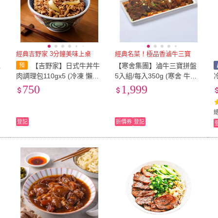
經典吉野家 3分鐘美味上桌
經典名菜！極品香滷牛三寶
免
【吉野家】日式牛丼牛
【寒舍集團】滷牛三寶拼盤
肉調理包110gx5 (冷凍 懶人
5入組/每入350g (寒舍 牛三
料理包 加熱即食 宵夜 露營
寶 經典美食 )
750
1,999
便當牛肉湯汁)
登記
折價券
登記