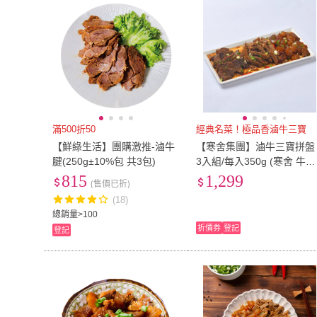
滿500折50
經典名菜！極品香滷牛三寶
【鮮綠生活】團購激推-滷牛
【寒舍集團】滷牛三寶拼盤
腱(250g±10%包 共3包)
3入組/每入350g (寒舍 牛三
寶 經典美食 )
815
1,299
(售價已折)
(18)
總銷量>100
折價券
登記
登記