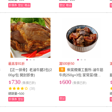
折價券
登記
贈品
登記
贈品
最高享81折
滿500折50
牛
【正一排骨】老滷牛腱2包(2
柴窯煙燻工藝所-滷牛筋
00g/包 開封即食)
牛肉250g×3包 家常菜/燉煮/
備餐
730
600
(售價已折)
(售價已折)
(38)
總銷量>500
登記
折價券
登記