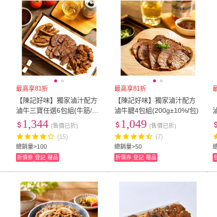
最高享81折
最高享81折
【陳記好味】獨家滷汁配方
【陳記好味】獨家滷汁配方
滷牛三寶任選6包組(牛筋/牛
滷牛腱4包組(200g±10%/包)
肚/牛腱 和鑽牛)
1,344
1,049
(售價已折)
(售價已折)
(15)
(7)
總銷量>100
總銷量>50
折價券
登記
贈品
折價券
登記
贈品