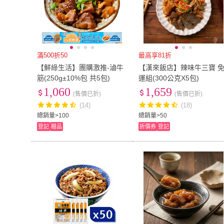
滿500折50
最高享81折
【鮮綠生活】團購激推-滷牛
【漢來飯店】辣味牛三寶 
筋(250g±10%包 共5包)
運組(300公克X5包)
1,060
1,659
(售價已折)
(售價已折)
(14)
(18)
總銷量>100
總銷量>50
登記
贈品
折價券
登記