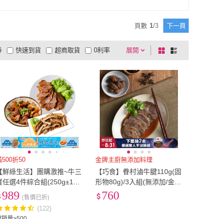
頁數
1
/
3
下一頁
券
快速到貨
超商取貨
0利率
展開
棋
條
品有量
有影片
電視購物
盤
列
到付款
超商付款
5
式
式
以上
1
及以上
滿500折50
金牌主廚無添加料理
【鮮綠生活】團購激推~牛三
【巧食】眷村滷牛腱110g(固
寶任選4件綜合組(250g±10%
形物80g)/3入組(無添加/金牌
包)
主廚陸巧因)
989
760
(售價已折)
(122)
總銷量>500