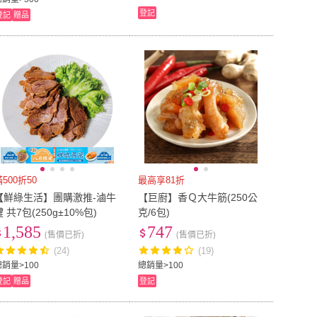
登記
登記
贈品
滿500折50
最高享81折
【鮮綠生活】團購激推-滷牛
【巨廚】香Ｑ大牛筋(250公
腱 共7包(250g±10%包)
克/6包)
1,585
747
(售價已折)
(售價已折)
(24)
(19)
總銷量>100
總銷量>100
登記
贈品
登記