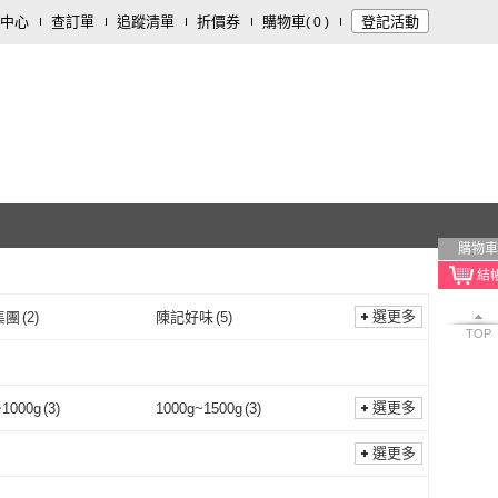
中心
查訂單
追蹤清單
折價券
購物車
登記活動
(
0
)
購物車
選更多
集團
(
2
)
陳記好味
(
5
)
TOP
寒舍集團
(
2
)
陳記好味
(
5
)
亨
(
1
)
巨廚
(
1
)
大欣亨
(
1
)
巨廚
(
1
)
鮮
(
1
)
稻舍食館
(
1
)
選更多
~1000g
(
3
)
1000g~1500g
(
3
)
日日鮮
(
1
)
稻舍食館
(
1
)
生活購
(
4
)
大谷水產
(
1
)
801g~1000g
(
3
)
1000g~1500g
(
3
)
選更多
冊子生活購
(
4
)
大谷水產
(
1
)