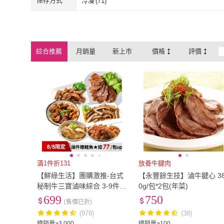
保存方式
冷凍
(
71
)
阿凱的冰箱
(
3
)
冷凍
(
71
)
綜合推薦
月銷量
新上市
價格
評價
滿1件折131
放養牛腱肉
【鮮綠生活】團購激推-台式
【永豐餘生技】滷牛腱心 3
秘制牛三寶滷味綜合 3-9件組
0g/包*2包(年菜)
(牛筋/牛腱/牛肚/鳳爪/粉肝)
699
750
(售價已折)
(978)
(38)
總銷量>3,000
總銷量>100