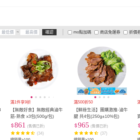
~
確認
mo點加碼
商店免運券
折價
大家電安心配
大家電快配
商
低溫宅配
定期配/分次配
貨
4
及以上
3
及以上
2
及
滿1件享9折
滿500折50
8
【無敵好食】無敵經典滷牛
【鮮綠生活】團購激推-滷牛
筋-熟食 x3包(500g/包)
腱 共4包(250g±10%包)
861
965
(售價已折)
(售價已折)
(34)
(37)
總銷量>100
總銷量>100