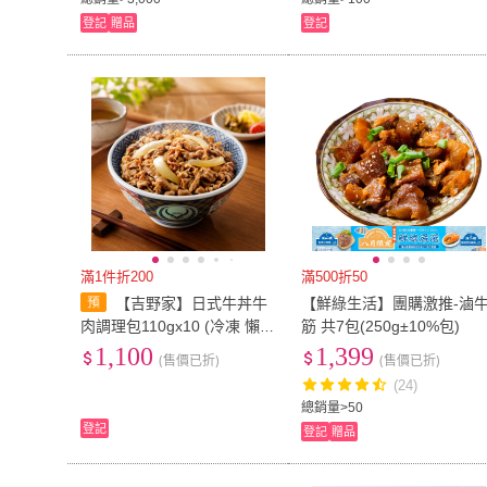
登記
贈品
登記
滿1件折200
滿500折50
【吉野家】日式牛丼牛
【鮮綠生活】團購激推-滷
肉調理包110gx10 (冷凍 懶人
筋 共7包(250g±10%包)
料理包 加熱即食 宵夜 露營
1,100
1,399
(售價已折)
(售價已折)
便當牛肉湯汁)
(24)
總銷量>50
登記
登記
贈品