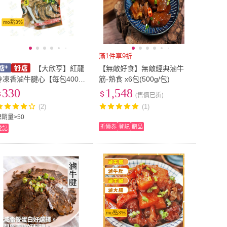
mo點3%
滿1件享9折
【大欣亨】紅龍
【無敵好食】無敵經典滷牛
冷凍香滷牛腱心【每包400公
筋-熟食 x6包(500g/包)
克裝】B002032
330
1,548
(售價已折)
(2)
(1)
總銷量>50
折價券
登記
贈品
登記
mo點3%