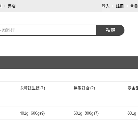
劃
書店
登入
註冊
會員
牛肉料理
搜尋
取消
永豐餘生技
(
1
)
無敵好食
(
2
)
寒舍
取消
永豐餘生技
(
1
)
無敵好食
(
2
)
漢來飯店
(
1
)
巧食
(
3
)
大欣
漢來飯店
(
1
)
巧食
取消
(
3
)
上野物產
(
1
)
伍參柒
(
1
)
日日
401g~600g
(
9
)
601g~800g
(
7
)
801g
上野物產
(
1
)
伍參柒
(
1
)
良品開飯
(
1
)
超便宜的店
(
1
)
冊子
取消
1
)
401g~600g
(
9
)
601g~800g
(
7
)
2500g~3000g
(
2
)
良品開飯
(
1
)
超便宜的店
(
1
)
(
1
)
2500g~3000g
(
2
)
取消