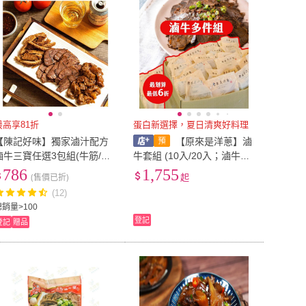
最高享81折
蛋白新選擇，夏日清爽好料理
【陳記好味】獨家滷汁配方
【原來是洋蔥】滷
滷牛三寶任選3包組(牛筋/牛
牛套組 (10入/20入；滷牛腱/
肚/牛腱 和鑽牛)
麻辣牛腱/滷牛雙寶)
786
1,755
(售價已折)
起
(12)
總銷量>100
登記
登記
贈品