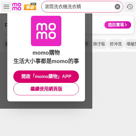
滾筒洗衣機洗衣精
Dalli
造訪賣場
濃縮
補充包
環保
強效
清潔錠
除菌防
除汙垢
好沖洗
噴槍
momo購物
生活大小事都是momo的事
開啟「momo購物」APP
繼續使用網頁版