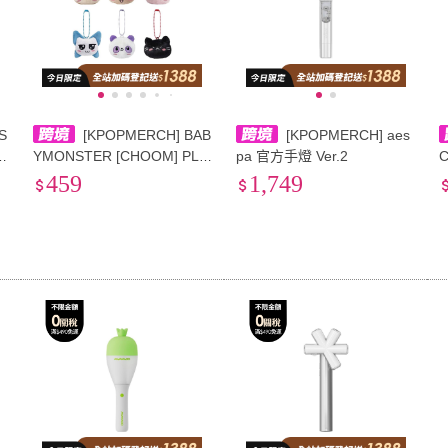
S
[KPOPMERCH] BAB
[KPOPMERCH] aes
V
YMONSTER [CHOOM] PLU
pa 官方手燈 Ver.2
SH KEYRING VER
459
1,749