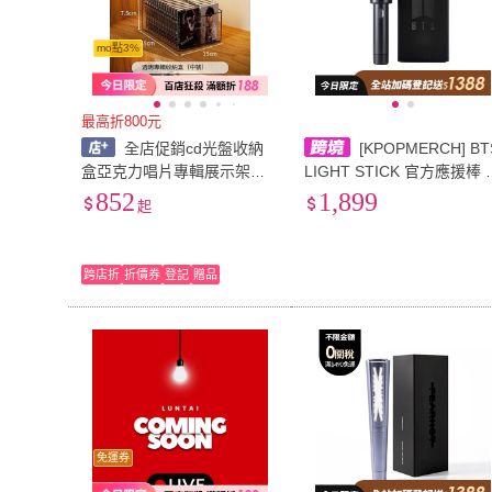
mo點3%
最高折800元
全店促銷cd光盤收納
[KPOPMERCH] BT
盒亞克力唱片專輯展示架桌
LIGHT STICK 官方應援棒 
面藍光碟dvd磁帶收藏儲存箱
er.4
852
1,899
起
跨店折
折價券
登記
贈品
免運券