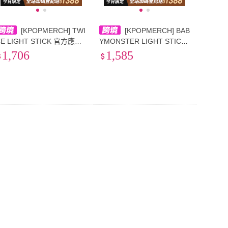
[KPOPMERCH] TWI
[KPOPMERCH] BAB
CE LIGHT STICK 官方應援
YMONSTER LIGHT STICK
棒 CANDYBONG ∞
官方應援棒
1,706
1,585