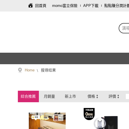
回首頁
momo富立保險
APP下載
點點賺分潤計
演
Home
搜尋結果
綜合推薦
月銷量
新上市
價格
評價