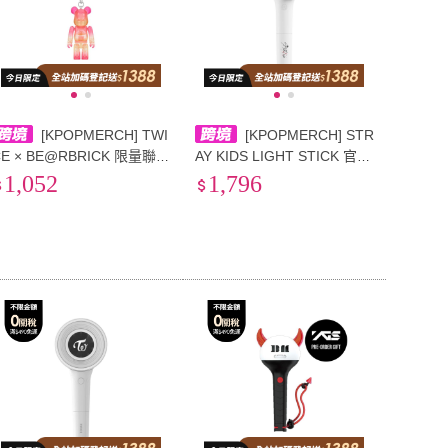
[KPOPMERCH] TWI
[KPOPMERCH] STR
CE × BE@RBRICK 限量聯名
AY KIDS LIGHT STICK 官方
公仔 100%
應援棒 Ver.2
1,052
1,796