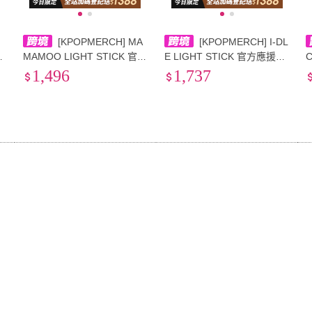
[KPOPMERCH] MA
[KPOPMERCH] I-DL
MAMOO LIGHT STICK 官方
E LIGHT STICK 官方應援棒
應援棒 Ver.2.6
Ver.3
1,496
1,737