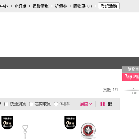
中心
查訂單
追蹤清單
折價券
購物車
登記活動
(
0
)
購物車
頁數
1
/
1
TOP
券
快速到貨
超商取貨
0利率
展開
棋
條
品有量
有影片
電視購物
盤
列
到付款
超商付款
5
式
式
以上
1
及以上