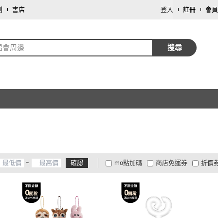
劃
書店
登入
註冊
會員
唱會周邊
搜尋
~
確認
mo點加碼
商店免運券
折價
大家電安心配
大家電快配
商
低溫宅配
定期配/分次配
貨
4
及以上
3
及以上
2
及