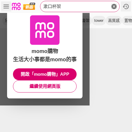
漱口杯架
牙刷架
磁吸式
浴室
瀝水
無痕貼
牙膏架
tower
高質感
置物
momo購物
生活大小事都是momo的事
開啟「momo購物」APP
繼續使用網頁版