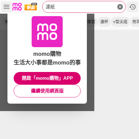
濾紙
無漂白
白色
錐形
原色
咖啡
梯型
錐型
濾杯
v型尖底
附
momo購物
生活大小事都是momo的事
開啟「momo購物」APP
繼續使用網頁版