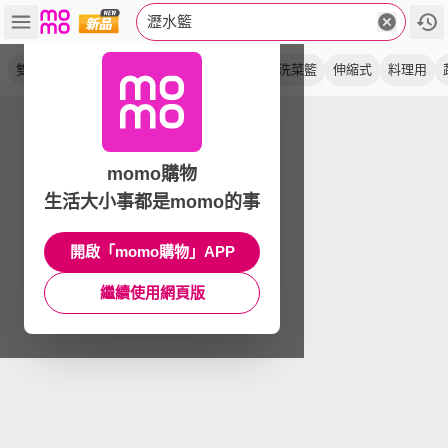
瀝水籃
雙層
調理盆
瀝水盆
瀝水架
洗菜盆
洗菜籃
伸縮式
料理用
momo購物
生活大小事都是momo的事
開啟「momo購物」APP
繼續使用網頁版