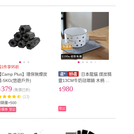
免運券
滿1件享95折
【Camp Plus】環保無煙炭
日本龍貓 煤炭精
精-5KG(悠遊戶外)
靈13CM牛奶琺瑯鍋 木柄 木
柄牛奶鍋 琺瑯鍋 調理鍋 800
379
980
(售價已折)
ML
(13)
總銷量>500
登記
折價券
登記