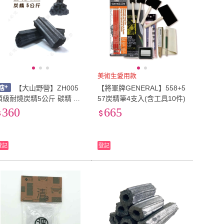
美術生愛用款
【大山野營】ZH005
【將軍牌GENERAL】558+5
頂級耐燒炭精5公斤 碳精 木
57炭精筆4支入(含工具10件)
炭 原子炭 火炭 少煙 無臭 中
360
665
秋烤肉 燒烤 露營
登記
登記