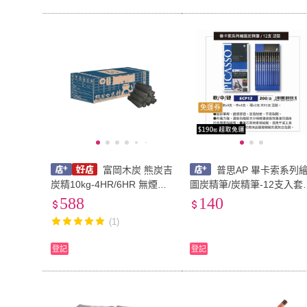
免運券
富岡木炭 熊炭吉
普思AP 畢卡索系列
炭精10kg-4HR/6HR 無煙無
圖炭精筆/炭精筆-12支入套
味 無煙炭精 木炭 火炭 營火
(ECP12)
588
140
烤肉 野炊 露營 悠遊戶外
(1)
登記
登記