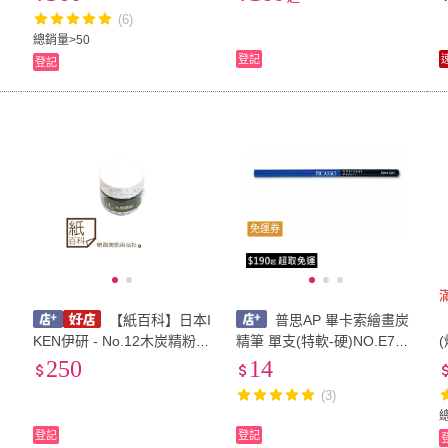
保椰子炭 燒烤木炭)
(6)
總銷量>50
登記
登記
免運券
【紙百科】日本I
普思AP 畢卡索繪畫炭
KEN伊研 - No.12木炭精粉
精筆 單支(特軟-硬)NO.E750
(炭粉)30ml/瓶
0S
250
14
(3)
登記
登記