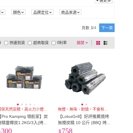
選更多
案
顏色
品牌定位
商品來源
頁數
1
/
4
下一頁
券
快速到貨
超商取貨
0利率
展開
棋
條
品有量
有影片
電視購物
盤
列
到付款
超商付款
5
式
式
以上
1
及以上
環保天然炭精，高火力少煙又耐燒
無煙、無味、耐燒，不會有火舌
【Pro Kamping 領航家】炭
【LotusGrill】好評推薦燒烤
烤精靈椰炭1.2KG/3入(烤肉
無煙炭精 10 公斤 (BBQ 烤肉
木炭 無煙木炭 炭精椰炭 環
架/爐 木炭 烤肉 露營 燒烤)
300
758