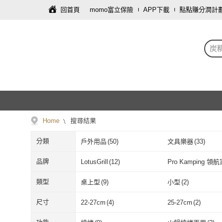
回首頁
momo富立保險
APP下載
點點賺分潤計
炭
Home
搜尋結果
分類
戶外用品
(
50
)
文具樂器
(
33
)
寢具傢飾
(
1
)
家庭清潔/紙品
(
1
)
品牌
LotusGrill
(
12
)
Pro Kamping 領航
LotusGrill
(
12
)
Pro Kampin
宮崎駿
(
1
)
UNI-TOP 足好
(
6
)
類型
桌上型
(
9
)
小型
(
2
)
宮崎駿
(
1
)
UNI-TOP 足
桌上型
(
9
)
小型
(
2
)
尺寸
22-27cm
(
4
)
25-27cm
(
2
)
22-27cm
(
4
)
25-27cm
(
2
)