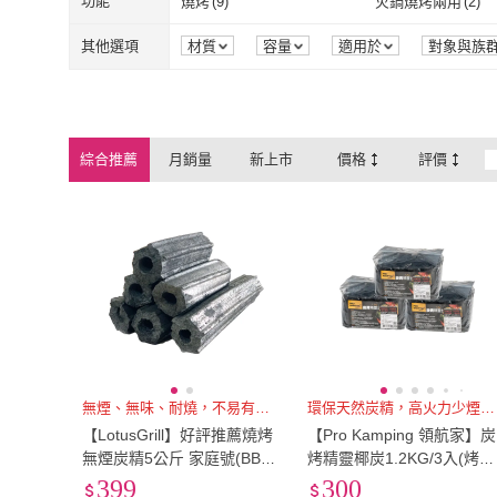
功能
燒烤
(
9
)
火鍋燒烤兩用
(
2
)
燒烤
(
9
)
火鍋燒烤兩用
其他選項
材質
容量
適用於
對象與族
綜合推薦
月銷量
新上市
價格
評價
無煙、無味、耐燒，不易有火舌
環保天然炭精，高火力少煙又耐燒
【LotusGrill】好評推薦燒烤
【Pro Kamping 領航家】炭
無煙炭精5公斤 家庭號(BBQ
烤精靈椰炭1.2KG/3入(烤肉
烤肉架/爐 木炭 烤肉 露營 燒
木炭 無煙木炭 炭精椰炭 環
399
300