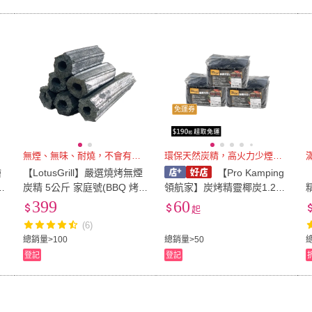
免運券
無煙、無味、耐燒，不會有火舌
環保天然炭精，高火力少煙又耐燒
繪
【LotusGrill】嚴選燒烤無煙
【Pro Kamping
裝
炭精 5公斤 家庭號(BBQ 烤
領航家】炭烤精靈椰炭1.2K
肉爐 木炭 烤肉 露營 燒烤)
G/3入(烤肉木炭 無煙木炭 炭
399
60
起
精椰炭 環保椰子炭 燒烤木
(6)
炭)
總銷量>100
總銷量>50
登記
登記