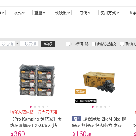
(
2
)
群
款式
重量
軟硬度
成份
使用方式
圖
~
確認
mo點加碼
商店免運券
折價
大家電安心配
大家電快配
商
低溫宅配
定期配/分次配
貨
4
及以上
3
及以上
2
及
免運券
環保天然炭精，高火力少煙又耐燒
【Pro Kamping 領航家】炭
環保炭精 2kg/4.8kg 環
烤精靈椰炭1.2KG/6入(烤肉
保炭 無煙炭 烤肉必備 木炭
木炭 無煙木炭 炭精椰炭 環
碳 燒烤碳精 中秋烤肉
360
160
起