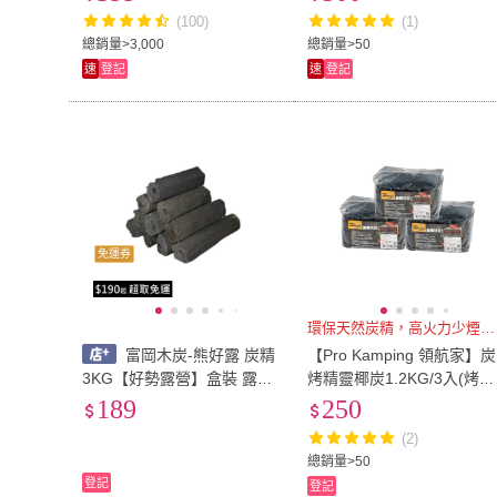
烤)
保椰子炭 燒烤木炭)
(100)
(1)
總銷量>3,000
總銷量>50
速
登記
速
登記
免運券
環保天然炭精，高火力少煙又耐燒
富岡木炭-熊好露 炭精
【Pro Kamping 領航家】炭
3KG【好勢露營】盒裝 露營
烤精靈椰炭1.2KG/3入(烤肉
烤肉BBQ Master 取暖 無煙
木炭 無煙木炭 炭精椰炭 環
189
250
高溫 無火星 烤肉木炭
保椰子炭 燒烤木炭)
(2)
總銷量>50
登記
登記