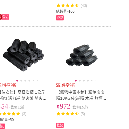
保椰子炭 燒烤木炭)
(40)
總銷量>100
速
登記
登記
滿1件享9折
滿1件享9折
【佶安佳】高級炭精 1公斤
【露營中毒本鋪】精煉炭炭
(烤肉 活力炭 焚火爐 焚火台
精18KG裝(炭精 木炭 無煙木
炭 木炭 露營 逐露天下)
炭 BBQ 環保炭精 烤肉)
54
972
(售價已折)
(售價已折)
(3)
(5)
總銷量>50
登記
登記