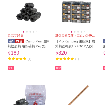
最高享94折
環保天然炭精，高火力少煙又耐燒
術
Camp Plus 環保
【Pro Kamping 領航家】炭
無煙炭精 環保碳精 2kg 悠遊
烤精靈椰炭1.2KG/12入(烤肉
戶外
木炭 無煙木炭 炭精椰炭 環
180
820
保椰子炭 燒烤木炭)
(1)
(1)
登記
登記