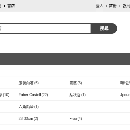
劃
書店
登入
註冊
會員
精
搜尋
服裝內著
(
6
)
園藝
(
3
)
鞋/包
取消
餐廚用品
(
1
)
家
(
10
)
Faber-Castell
(
22
)
點秋香
(
1
)
Jpqu
取消
g 領航家
(
10
)
Faber-Castell
(
22
)
點秋香
(
1
)
A-ONE 匯旺
(
3
)
Easygoo 輕鬆
(
1
)
六角鉛筆
(
1
)
好
(
6
)
A-ONE 匯旺
(
3
)
Easygoo 輕鬆
取消
(
1
)
六角鉛筆
(
1
)
28-30cm
(
2
)
Free
(
4
)
取消
28-30cm
(
2
)
Free
(
4
)