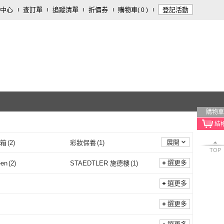
中心
查訂單
追蹤清單
折價券
購物車
登記活動
(
0
)
購物車
展開
/箱
(
2
)
彩妝保養
(
1
)
TOP
選更多
een
(
2
)
STAEDTLER 施德樓
(
1
)
Jpqueen
(
2
)
STAEDTLER 施德樓
(
1
)
選更多
選更多