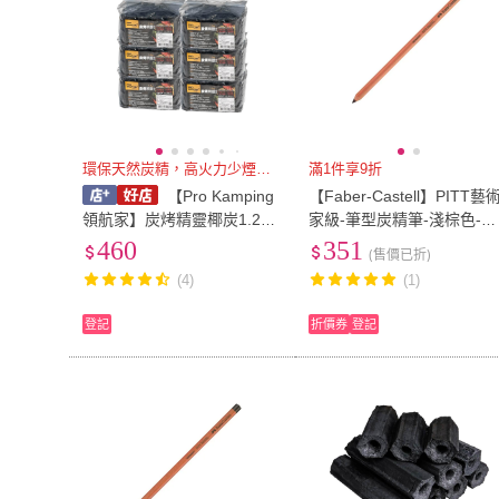
環保天然炭精，高火力少煙又耐燒
滿1件享9折
【Pro Kamping
【Faber-Castell】PITT藝
領航家】炭烤精靈椰炭1.2K
家級-筆型炭精筆-淺棕色-六
G/6入(烤肉木炭 無煙木炭 炭
入(原廠正貨)
460
351
(售價已折)
精椰炭 環保椰子炭 燒烤木
(4)
(1)
炭)
登記
折價券
登記