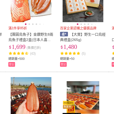
滿1件享85折
百家企業認購之優選品牌
伴
【團圓烏魚子】金鑽野生8兩
【大賞】野生一口烏經
烏魚子禮盒2盒(日本人喜愛
典禮盒(265g)
外銷日本第一名)
1,699
1,480
(售價已折)
(43)
(5)
總銷量>500
總銷量>50
總
登記
登記
mo點3%
免運券