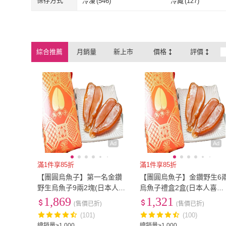
1500g~2000g
(
4
)
3000g以上
(
2
)
保存方式
冷凍
(
546
)
冷藏
(
127
)
莊國勝
(
23
)
好神
(
1
)
吉雄鮮蚵
(
3
)
蝦鮮生蟹小姐
(
3
)
1500g~2000g
(
4
)
3000g以上
(
2
)
冷凍
(
546
)
冷藏
(
127
)
吉雄鮮蚵
(
3
)
蝦鮮生蟹小姐
鮮綠生活
(
3
)
築地一番鮮
(
20
)
綜合推薦
月銷量
新上市
價格
評價
鮮綠生活
(
3
)
築地一番鮮
(
2
老張鮮物
(
4
)
海鮮主義
(
14
)
老張鮮物
(
4
)
海鮮主義
(
14
)
信全
(
3
)
小麥購物
(
1
)
信全
(
3
)
小麥購物
(
1
)
DUO LI DUO 多利多
(
4
)
超便宜的店
(
1
)
DUO LI DUO 多利多
(
4
)
超便宜的店
(
1
)
Ad
Ad
滿1件享85折
滿1件享85折
【團圓烏魚子】第一名金鑽
【團圓烏魚子】金鑽野生6
野生烏魚子9兩2塊(日本人喜
烏魚子禮盒2盒(日本人喜愛
愛 外銷日本第一名)
外銷日本第一名)
1,869
1,321
(售價已折)
(售價已折)
(101)
(100)
總銷量>1,000
總銷量>1,000