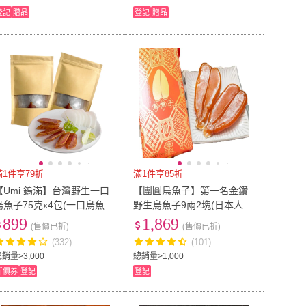
登記
贈品
登記
贈品
滿1件享79折
滿1件享85折
【Umi 鎢滿】台灣野生一口
【團圓烏魚子】第一名金鑽
烏魚子75克x4包(一口烏魚子
野生烏魚子9兩2塊(日本人喜
烏魚子 年菜 零食 伴手禮 下
愛 外銷日本第一名)
899
1,869
(售價已折)
(售價已折)
酒菜 過年 烏魚子禮盒)
(332)
(101)
銷量>3,000
總銷量>1,000
折價券
登記
登記