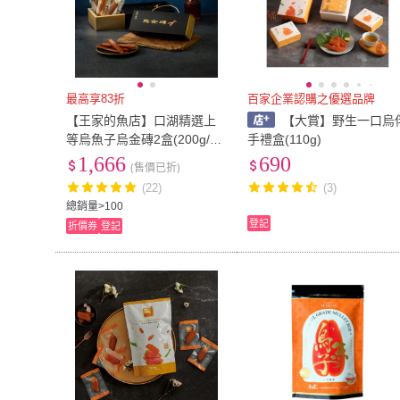
最高享83折
百家企業認購之優選品牌
【王家的魚店】口湖精選上
【大賞】野生一口烏
等烏魚子烏金磚2盒(200g/盒
手禮盒(110g)
過年 伴手禮 禮盒)
1,666
690
(售價已折)
(22)
(3)
總銷量>100
登記
折價券
登記