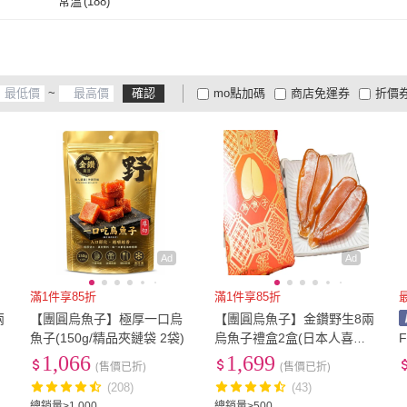
常溫
(
188
)
誠實討海人
(
1
)
海之醇
(
8
)
戀戀蚵仔寮
(
1
)
老協珍
(
1
)
永豐
常溫
(
188
)
(
3
)
戀戀蚵仔寮
(
1
)
老協珍
(
1
)
陳記好味
(
2
)
愛上美味
(
1
)
久久
~
確認
mo點加碼
商店免運券
折價
0
)
陳記好味
(
2
)
愛上美味
(
1
)
吉好味
(
10
)
禾鴻
(
8
)
膳馨
(
大家電安心配
大家電快配
商
低溫宅配
定期配/分次配
貨
吉好味
(
10
)
禾鴻
(
8
)
初品果
(
1
)
SHANG JIE SEAFOOD
(
5
)
食誠
4
及以上
3
及以上
2
及
勝傑水產
初品果
(
1
)
SHANG JIE SEAFOOD
(
5
)
勝傑水產
Ad
Ad
滿1件享85折
滿1件享85折
兩
【團圓烏魚子】極厚一口烏
【團圓烏魚子】金鑽野生8兩
魚子(150g/精品夾鏈袋 2袋)
烏魚子禮盒2盒(日本人喜愛
外銷日本第一名)
1,066
1,699
(售價已折)
(售價已折)
(208)
(43)
總銷量>1,000
總銷量>500