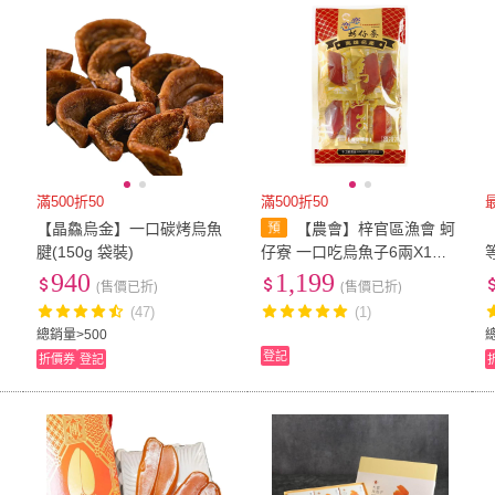
滿500折50
滿500折50
【晶鱻烏金】一口碳烤烏魚
【農會】梓官區漁會 蚵
台
腱(150g 袋裝)
仔寮 一口吃烏魚子6兩X1包
(225g-包) 小片獨立包裝 伴
940
1,199
(售價已折)
(售價已折)
手禮
(47)
(1)
總銷量>500
總
登記
折價券
登記