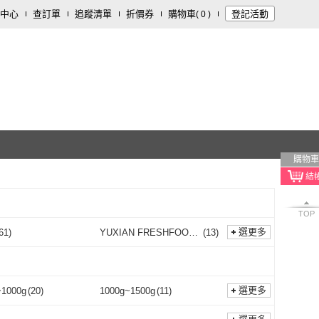
中心
查訂單
追蹤清單
折價券
購物車
登記活動
(
0
)
購物車
TOP
選更多
61
)
YUXIAN FRESHFOOD
(
13
)
魚香涎
揚信
(
61
)
YUXIAN FRESHFOOD
(
13
)
飯店
(
1
)
優鮮配
(
16
)
魚香涎
漢來飯店
(
1
)
優鮮配
(
16
)
珍饌
(
1
)
六安堂
(
6
)
選更多
~1000g
(
20
)
1000g~1500g
(
11
)
日芳珍饌
(
1
)
六安堂
(
6
)
補
(
27
)
陳家糧舍
(
1
)
801g~1000g
(
20
)
1000g~1500g
(
11
)