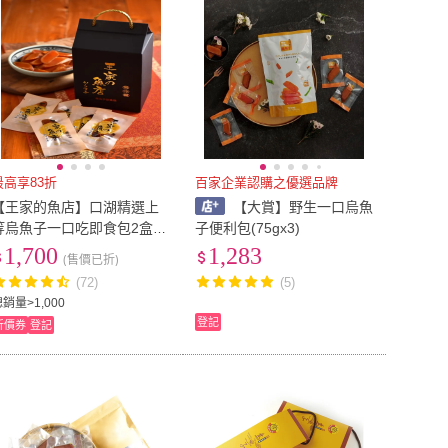
最高享83折
百家企業認購之優選品牌
【王家的魚店】口湖精選上
【大賞】野生一口烏魚
等烏魚子一口吃即食包2盒(1
子便利包(75gx3)
50g/盒 過年 伴手禮 禮盒)
1,700
1,283
(售價已折)
(72)
(5)
銷量>1,000
登記
折價券
登記