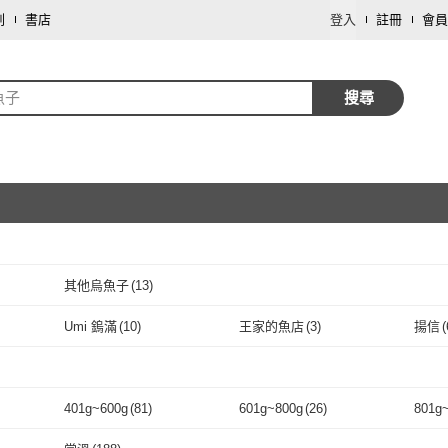
劃
書店
登入
註冊
會員
魚子
搜尋
其他烏魚子
(
13
)
取消
Umi 鎢滿
(
10
)
王家的魚店
(
3
)
揚信
(
取消
Umi 鎢滿
(
10
)
王家的魚店
(
3
)
烏野家
(
17
)
莊國顯
(
22
)
漢來
烏野家
(
17
)
莊國顯
取消
(
22
)
宏興水產行
(
10
)
元氣珍饌
(
28
)
日芳
401g~600g
(
81
)
601g~800g
(
26
)
801g
宏興水產行
(
10
)
元氣珍饌
(
28
)
誠實討海人
(
1
)
海之醇
(
8
)
四季
取消
46
)
401g~600g
(
81
)
601g~800g
(
26
)