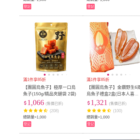
登記
登記
滿1件享85折
滿1件享85折
【團圓烏魚子】極厚一口烏
【團圓烏魚子】金鑽野生6
魚子(150g/精品夾鏈袋 2袋)
烏魚子禮盒2盒(日本人喜愛
外銷日本第一名)
1,066
1,321
(售價已折)
(售價已折)
(208)
(100)
總銷量>1,000
總銷量>1,000
登記
登記