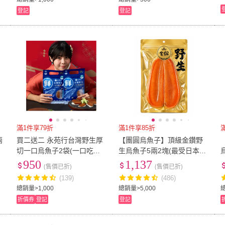
登記
登記
滿1件享79折
滿1件享85折
兩
買二送二 永苑行台灣野生厚
【團圓烏魚子】頂級金鑽野
切一口烏魚子2袋(一口吃烏
生烏魚子5兩2塊(最受日本人
魚子 過年 中秋 年菜 年節 伴
喜愛外銷日本第一名)
950
1,137
(售價已折)
(售價已折)
手禮盒 藍色禮袋)
(139)
(486)
總銷量>1,000
總銷量>5,000
總
折價券
登記
登記