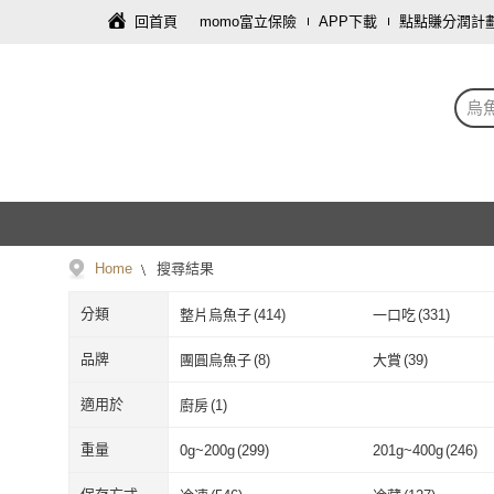
回首頁
momo富立保險
APP下載
點點賺分潤計
烏
Home
搜尋結果
分類
整片烏魚子
(
414
)
一口吃
(
331
)
品牌
團圓烏魚子
(
8
)
大賞
(
39
)
團圓烏魚子
(
8
)
大賞
(
39
)
農會
(
7
)
佶品豐味
(
11
)
適用於
廚房
(
1
)
農會
(
7
)
佶品豐味
(
11
)
華得水產
(
62
)
愛上海鮮
(
3
)
廚房
(
1
)
重量
0g~200g
(
299
)
201g~400g
(
246
)
華得水產
(
62
)
愛上海鮮
(
3
)
莊國勝
(
23
)
好神
(
1
)
0g~200g
(
299
)
201g~400g
(
2