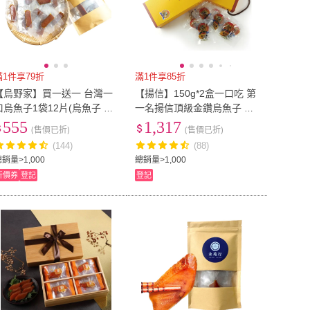
滿1件享79折
滿1件享85折
【烏野家】買一送一 台灣一
【揚信】150g*2盒一口吃 第
口烏魚子1袋12片(烏魚子 野
一名揚信頂級金鑽烏魚子 燒
生烏魚子 年菜 零食 伴手禮
烤即食包(年菜 年節 過年 伴
555
1,317
(售價已折)
(售價已折)
下酒菜 過年 烏魚子禮盒)
手禮 禮盒 高檔零嘴首選)
(144)
(88)
銷量>1,000
總銷量>1,000
折價券
登記
登記