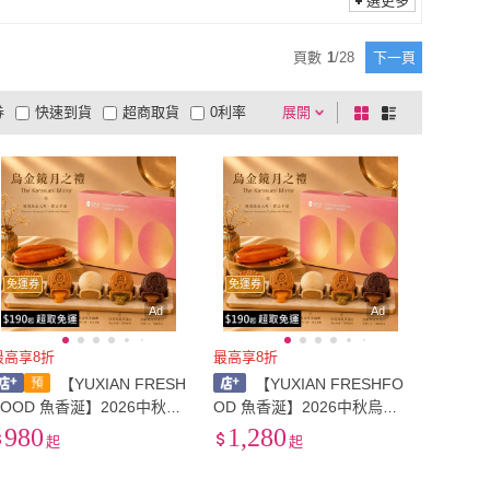
選更多
四季補
(
27
)
陳家糧舍
(
1
)
餘生技
(
2
)
金博家
(
3
)
頁數
1
/
28
下一頁
永豐餘生技
(
2
)
金博家
(
3
)
津
(
2
)
元氣珍饌烏魚子
(
2
)
券
快速到貨
超商取貨
0利率
展開
棋
條
久久津
(
2
)
元氣珍饌烏魚子
(
2
)
1
)
美味邸家
(
4
)
品有量
有影片
電視購物
盤
列
到付款
超商付款
5
式
式
膳馨
(
1
)
美味邸家
(
4
)
良品
(
7
)
包子商行
(
2
)
以上
1
及以上
食誠良品
(
7
)
包子商行
(
2
)
免運券
免運券
Ad
Ad
最高享8折
最高享8折
【YUXIAN FRESH
【YUXIAN FRESHFO
FOOD 魚香涎】2026中秋烏
OD 魚香涎】2026中秋烏金
金鏡月之禮 禮盒6入組
鏡月之禮 禮盒8入組
980
1,280
起
起