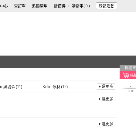
中心
查訂單
追蹤清單
折價券
購物車
登記活動
(
0
)
購物車
選更多
san 奧堤森
(
11
)
Kolin 歌林
(
12
)
TOP
Artisan 奧堤森
(
11
)
Kolin 歌林
(
12
)
NO
(
1
)
FURIMORI 富力森
(
1
)
選更多
BRUNO
(
1
)
FURIMORI 富力森
(
1
)
sonic 國際牌
(
7
)
TRISTAR
(
4
)
Panasonic 國際牌
(
7
)
TRISTAR
(
4
)
RIC 松木
(
3
)
LocknLock 樂扣樂扣
(
1
)
選更多
MATRIC 松木
(
3
)
LocknLock 樂扣樂扣
(
1
)
CO 新格牌
(
1
)
ZOJIRUSHI 象印
(
1
)