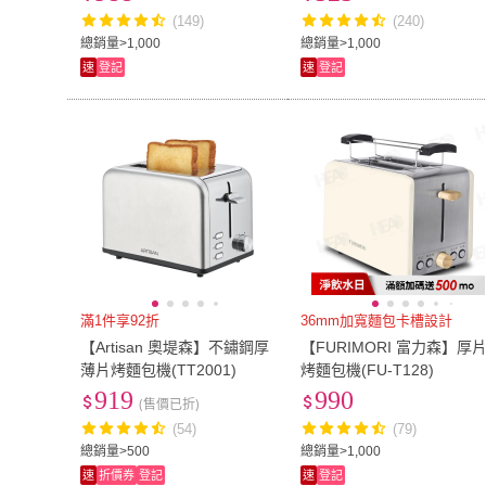
(149)
(240)
總銷量>1,000
總銷量>1,000
速
登記
速
登記
滿1件享92折
36mm加寬麵包卡槽設計
【Artisan 奧堤森】不鏽鋼厚
【FURIMORI 富力森】厚
薄片烤麵包機(TT2001)
烤麵包機(FU-T128)
919
990
(售價已折)
(54)
(79)
總銷量>500
總銷量>1,000
速
折價券
登記
速
登記