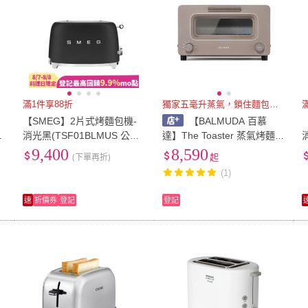
滿1件享88折
獨家五毫升蒸氣，鎖住麵包水份
【SMEG】2片式烤麵包機-
【BALMUDA 百慕
消光黑(TSF01BLMUS 公司
達】The Toaster 蒸氣烤麵包
貨)
機 精準控溫 國際版 (K11A)
9,400
8,590
(下單再折)
起
(1)
速
折價券
登記
登記