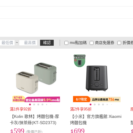
(
1
)
SANRIO 三麗鷗
(
1
)
Siroca
(
3
)
IRIS OHYAMA 愛麗思歐
(
2
)
tounichi 東日
(
3
)
諾必
雅瑪
IRIS OHYAMA 愛麗思
(
2
)
tounichi 東日
(
3
)
歐雅瑪
~
確認
mo點加碼
商店免運券
折價
大家電安心配
大家電快配
商
低溫宅配
定期配/分次配
貨
4
及以上
3
及以上
2
及
滿1件享92折
滿2件享95折
【Kolin 歌林】烤麵包機-摩
【小米】官方旗艦館 Xiaomi
卡灰/抹茶綠(KT-SD2373)
烤麵包機
8
599
699
(售價已折)