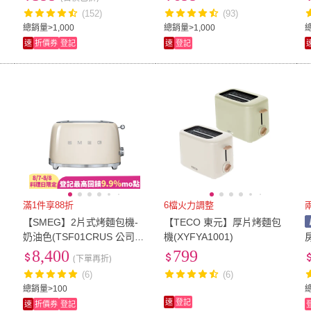
(152)
(93)
總銷量>1,000
總銷量>1,000
速
折價券
登記
速
登記
滿1件享88折
6檔火力調整
片
【SMEG】2片式烤麵包機-
【TECO 東元】厚片烤麵包
奶油色(TSF01CRUS 公司
機(XYFYA1001)
貨)
8,400
799
(下單再折)
(6)
(6)
總銷量>100
速
登記
速
折價券
登記