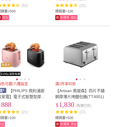
(82)
(31)
總銷量>500
總銷量>100
速
登記
速
折價券
登記
免運券
兩色可選/八種設定
滿1件享92折
【PHILIPS 飛利浦廚
【Artisan 奧堤森】四片不鏽
房家電】電子式智慧型厚片
鋼厚薄片烤麵包機(TT4001)
烤麵包機HD2582 HD258
888
1,830
(售價已折)
(21)
(37)
總銷量>100
總銷量>500
登記
速
折價券
登記