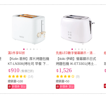
滿1件享92折
先進LED數字螢幕顯示，清楚掌
燙
【Kolin 歌林】厚片烤麵包機
【ikiiki 伊崎】螢幕顯示日式
KT-LN308(烤吐司 早餐 下午
烤麵包機 IK-ET3301(烤土司
茶)
機 早餐機 貝果機)
910
1,526
(售價已折)
(14)
(9)
總銷量>100
總銷量>50
速
折價券
登記
速
折價券
登記