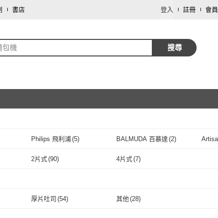
劃
書店
登入
註冊
會員
麵包機
搜尋
取消
Philips 飛利浦
(
5
)
BALMUDA 百慕達
(
2
)
Arti
取消
Philips 飛利浦
(
5
)
BALMUDA 百慕達
(
2
)
PHILIPS 飛利浦廚房家電
(
1
)
小米
(
1
)
BRU
2片式
(
90
)
4片式
(
7
)
(
11
)
PHILIPS 飛利浦廚房家
(
1
)
小米
取消
(
1
)
CHIMEI 奇美
(
9
)
Sengoku Aladdin 千石阿
(
1
)
Pana
2片式
(
90
)
4片式
(
7
)
拉丁
電
CHIMEI 奇美
(
9
)
Sengoku Aladdin 千石阿
(
1
)
(
8
)
Oster
(
1
)
AIWA 愛華
(
3
)
MAT
取消
厚片吐司
(
54
)
其他
(
28
)
拉丁
灣三洋
(
8
)
Oster
(
1
)
AIWA 愛華
(
3
)
SANRIO 三麗鷗
(
1
)
Siroca
(
3
)
SYN
取消
厚片吐司
(
54
)
其他
(
28
)