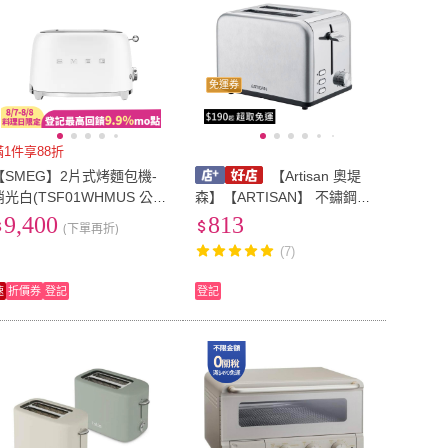
免運券
滿1件享88折
【SMEG】2片式烤麵包機-
【Artisan 奧堤
消光白(TSF01WHMUS 公司
森】【ARTISAN】 不鏽鋼厚
貨)
薄二片烤麵包機 TT2001
9,400
813
(下單再折)
(7)
速
折價券
登記
登記