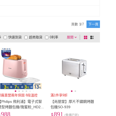
SYNCO 新格牌
(
1
)
ZOJIRUSHI 象印
(
1
)
行
(
1
)
諾必行
(
1
)
頁數
1
/
7
下一頁
券
快速到貨
超商取貨
0利率
展開
棋
條
品有量
有影片
電視購物
盤
列
到付款
超商付款
5
式
式
以上
1
及以上
原廠直營兩年保固 8段溫控
滿1件享9折
【Philips 飛利浦】電子式智
【尚朋堂】厚片不鏽鋼烤麵
慧型烤麵包機/瑰蜜粉_HD25
包機SO-939
4/52
988
891
(售價已折)