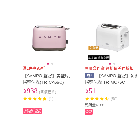
免運券
滿1件享95折
原廠公司貨 領折價卷再折扣
【SAMPO 聲寶】美型厚片
【SAMPO 聲寶】防
烤麵包機(TR-CA65C)
烤麵包機 TR-MC75C
938
511
(售價已折)
(1)
(50)
總銷量>100
折價券
登記
登記