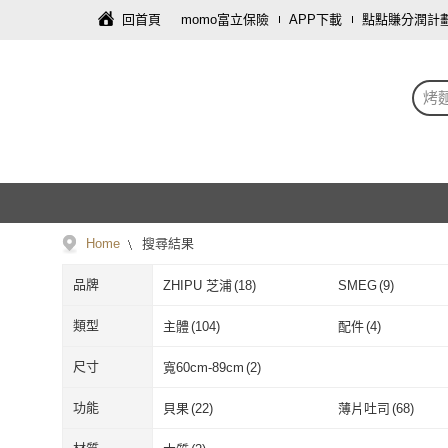
回首頁
momo富立保險
APP下載
點點賺分潤計
烤
Home
搜尋結果
品牌
ZHIPU 芝浦
(
18
)
SMEG
(
9
)
ZHIPU 芝浦
(
18
)
SMEG
(
9
)
尚朋堂
(
11
)
SAMPO 聲寶
(
11
)
類型
主體
(
104
)
配件
(
4
)
尚朋堂
(
11
)
SAMPO 聲寶
TECO 東元
(
5
)
ikiiki 伊崎
(
5
)
主體
(
104
)
配件
(
4
)
尺寸
寬60cm-89cm
(
2
)
TECO 東元
(
5
)
ikiiki 伊崎
(
5
)
Felsted 菲仕德
(
1
)
SANLUX 台灣三洋
寬60cm-89cm
(
2
)
功能
貝果
(
22
)
薄片吐司
(
68
)
Felsted 菲仕德
(
1
)
SANLUX 台
MITSUBISHI 三菱電機
(
1
)
recolte 麗克特
(
1
)
貝果
(
22
)
薄片吐司
(
68
)