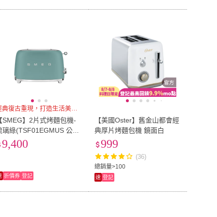
經典復古重現，打造生活美好風景
【SMEG】2片式烤麵包機-
【美國Oster】舊金山都會經
琉璃綠(TSF01EGMUS 公司
典厚片烤麵包機 鏡面白
貨)
9,400
999
(36)
總銷量>100
速
折價券
登記
速
登記