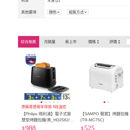
材質
木質
(
2
)
MITSUBISHI 三菱電機
(
1
)
recolte 麗克特
TWINBIRD
(
1
)
TOFFY
(
1
)
木質
(
2
)
其他選項
顏色
組裝方式
TWINBIRD
(
1
)
TOFFY
(
1
)
綜合推薦
月銷量
新上市
價格
評價
原廠直營兩年保固 8段溫控
【Philips 飛利浦】電子式智
【SAMPO 聲寶】烤麵包機
慧型烤麵包機/黑_HD2582/9
(TR-MC75C)
2
988
525