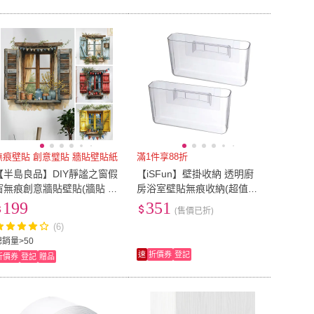
無痕壁貼 創意璧貼 牆貼壁貼紙
滿1件享88折
【半島良品】DIY靜謐之窗假
【iSFun】壁掛收納 透明廚
窗無痕創意牆貼壁貼(牆貼 壁
房浴室壁貼無痕收納(超值2
貼紙 創意璧貼)
入)/大號
199
351
(售價已折)
(6)
總銷量>50
速
折價券
登記
折價券
登記
贈品