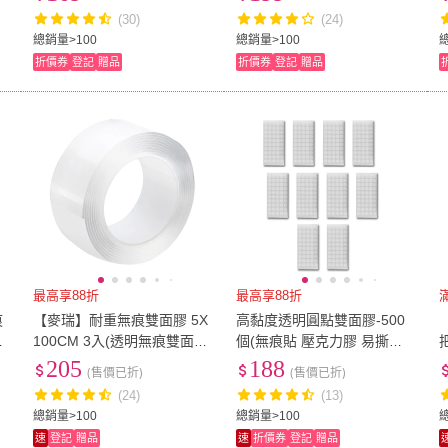
貼)
(30)
(24)
總銷量>100
總銷量>100
總
折價券
登記
贈品
折價券
登記
贈品
最高享88折
最高享88折
痕
【麥瑞】耐重無痕雙面膠 5X
高黏度透明圓點雙面膠-500
地
100CM 3入(透明無痕雙面膠
個(無痕貼 壓克力膠 易撕貼
透明雙面膠 萬用雙面膠 隨手
圓型貼 圓點膠 萬用貼 雙面
205
188
(售價已折)
(售價已折)
貼 壁貼 水洗重複使用)
貼 背膠牆貼)
(24)
(13)
總銷量>100
總銷量>100
速
登記
贈品
速
折價券
登記
贈品