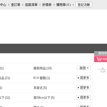
中心
查訂單
追蹤清單
折價券
購物車
登記活動
(
0
)
購物車
展開
11
)
餐廚用品
(
10
)
TOP
童
(
3
)
飾品配件
(
2
)
選更多
良品
(
21
)
R.H 獵戰
(
1
)
1
)
時光良品
(
21
)
R.H 獵戰
(
1
)
SE&HOME 居家工
(
8
)
SYU
(
1
)
選更多
1
)
吊掛式
(
5
)
HOUSE&HOME 居家工
(
8
)
SYU
(
1
)
MS
(
4
)
LASSLEY
(
5
)
吸盤
(
1
)
吊掛式
(
5
)
刀座
(
1
)
無附輪/無帶鎖
(
1
)
選更多
以下
(
11
)
寬59cm以下
(
5
)
坊
MAEMS
(
4
)
LASSLEY
(
5
)
eaf
(
2
)
日創生活
(
3
)
刀架/刀座
(
1
)
無附輪/無帶鎖
(
1
)
80吋以下
(
11
)
寬59cm以下
(
5
)