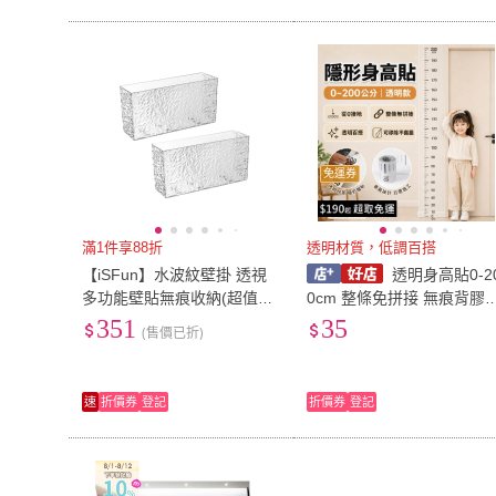
免運券
滿1件享88折
透明材質，低調百搭
【iSFun】水波紋壁掛 透視
透明身高貼0-2
多功能壁貼無痕收納(超值2
0cm 整條免拼接 無痕背膠
入組)
移除 兒童身高尺 身高測量
351
35
(售價已折)
貼
速
折價券
登記
折價券
登記