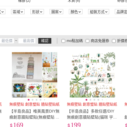
1米以下
(
1
)
6.1~10米
(
1
)
4吋~4
橡膠
(
2
)
木質
(
6
)
矽膠
(
XILLA
(
1
)
The rare
(
1
)
Arlink
(
1
)
SHIMOYAMA 霜山
(
3
)
ONE
)
1米以下
(
1
)
6.1~10米
(
1
)
橡膠
(
2
)
木質
(
6
)
塑料
(
40
)
鐵材
(
6
)
樹脂
(
式
區域
形狀
圖案
顏色
組裝方式
品牌
Arlink
(
1
)
SHIMOYAMA 霜山
(
3
)
KOUJI
(
1
)
G+ 居家
(
5
)
LEB
塑料
(
40
)
鐵材
(
6
)
鋁製
(
5
)
聚丙烯(PP)
(
37
)
PVC
(
KOUJI
(
1
)
G+ 居家
(
5
)
GREEN BELL 綠貝
(
2
)
UdiLife
(
4
)
STAR
鋁製
(
5
)
聚丙烯(PP)
(
37
)
矽膠
(
9
)
塑料
(
88
)
樹脂
(
~
確認
mo點加碼
商店免運券
折價
)
GREEN BELL 綠貝
(
2
)
UdiLife
(
4
)
COLOR ME
(
1
)
D+ 滴家
(
3
)
好物
矽膠
(
9
)
塑料
(
88
)
PU合成皮
(
2
)
ABS樹脂
(
82
)
PC
(
4
大家電安心配
大家電快配
商
低溫宅配
定期配/分次配
貨
COLOR ME
(
1
)
D+ 滴家
(
3
)
PU合成皮
(
2
)
ABS樹脂
(
82
)
PVC
(
68
)
TPR
(
3
)
TPE
(
4
及以上
3
及以上
2
及
PVC
(
68
)
TPR
(
3
)
中碳鋼
(
1
)
低碳鋼
(
1
)
鋁
(
4
)
中碳鋼
(
1
)
低碳鋼
(
1
)
鐵
(
10
)
鑄鐵
(
1
)
鍍鋅
鐵
(
10
)
鑄鐵
(
1
)
塑料
(
4
)
複合性材料
(
1
)
塑料/
塑料
(
4
)
複合性材料
(
1
)
無
(
2
)
其它
(
2
)
無
(
1
)
紙
無痕壁貼 創意璧貼 牆貼壁貼紙
無痕壁貼 創意璧貼 牆貼壁貼紙
無
【半島良品】唯美風景DIY無
【半島良品】多款任選/DIY
無
(
2
)
其它
(
2
)
痕創意牆貼壁貼(無痕壁貼 牆
無痕創意牆貼壁貼(貓咪 宇航
貼 壁貼紙 創意璧貼)
員 兔子 牆貼 壁貼紙 創意璧
169
199