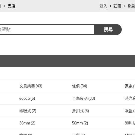
劃
書店
登入
註冊
會員
痕壁貼
搜尋
文具樂器
(
43
)
傢俱
(
34
)
家電
(
取消
手機
(
3
)
彩妝保養
(
3
)
母嬰/
ecoco
(
6
)
半島良品
(
33
)
時光
取消
圖書/影音
(
1
)
車類
(
1
)
寵物
(
ecoco
(
6
)
半島良品
(
33
)
上手家居
(
5
)
舒適家
(
15
)
HOU
磁吸式
(
2
)
掛扣式
(
6
)
吸盤
(
坊
上手家居
(
5
)
舒適家
取消
(
15
)
FL 生活+
(
19
)
JHS
(
2
)
MAE
磁吸式
(
2
)
掛扣式
(
6
)
彩繪窗貼
(
17
)
壁盆
(
4
)
刀架/
36mm
(
2
)
50mm
(
2
)
80吋
11
)
FL 生活+
(
19
)
JHS
(
2
)
XILLA
(
1
)
The rare
(
1
)
nanol
彩繪窗貼
(
17
)
壁盆
取消
(
4
)
36mm
(
2
)
50mm
(
2
)