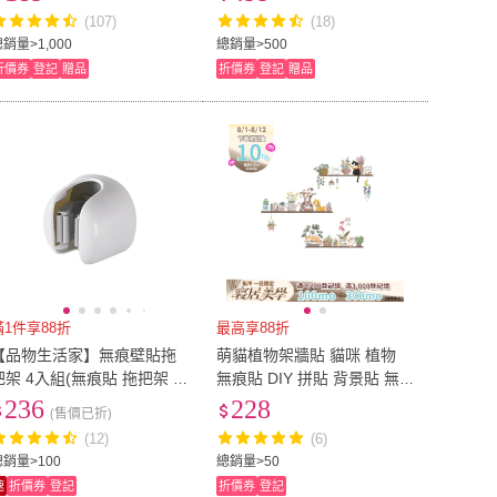
飾)
(107)
(18)
銷量>1,000
總銷量>500
折價券
登記
贈品
折價券
登記
贈品
滿1件享88折
最高享88折
【品物生活家】無痕壁貼拖
萌貓植物架牆貼 貓咪 植物
把架 4入組(無痕貼 拖把架 掃
無痕貼 DIY 拼貼 背景貼 無痕
把夾 掃把架 拖把掛架 浴室
壁貼(牆貼 裝飾牆貼 壁貼)
236
228
(售價已折)
掛勾)
(12)
(6)
總銷量>100
總銷量>50
速
折價券
登記
折價券
登記