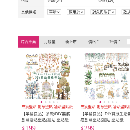
寬60cm-89cm
(
1
)
35公分以下
(
3
)
材質
金屬
(
54
)
塑膠
(
114
)
mohe 木暉居家
(
2
)
咪咪購物
(
3
)
新錸家居
(
9
)
Haku Yoka
(
1
)
指針式
(
1
)
有蓋
(
1
)
寬60cm-89cm
(
1
)
35公分以下
(
3
金屬
(
54
)
塑膠
(
114
)
不銹鋼
(
72
)
鋼
(
3
)
其他選項
容量
適用於
對象與族群
款
新錸家居
(
9
)
Haku Yoka
(
1
)
MYUMYU 沐慕家居
(
1
)
ProTap
(
5
)
不銹鋼
(
72
)
鋼
(
3
)
聚酯纖維
(
1
)
泡棉
(
2
)
MYUMYU 沐慕家居
(
1
)
ProTap
(
5
)
touch-kr
(
1
)
Airy 輕質系
(
1
)
聚酯纖維
(
1
)
泡棉
(
2
)
無
(
18
)
其他
(
55
)
綜合推薦
月銷量
新上市
價格
評價
touch-kr
(
1
)
Airy 輕質系
(
1
wepay
(
2
)
JOEKI
(
2
)
無
(
18
)
其他
(
55
)
壓克力
(
29
)
PE聚乙烯
(
4
)
wepay
(
2
)
JOEKI
(
2
)
PS Mall
(
8
)
小倆口
(
1
)
壓克力
(
29
)
PE聚乙烯
(
4
)
PP
(
63
)
EVA
(
1
)
PS Mall
(
8
)
小倆口
(
1
)
PP
(
63
)
EVA
(
1
)
304不鏽鋼
(
88
)
不鏽鋼
(
90
)
304不鏽鋼
(
88
)
不鏽鋼
(
90
)
鋁合金
(
31
)
鋼
(
1
)
鋁合金
(
31
)
鋼
(
1
)
鋼
(
2
)
鐵
(
6
)
鋼
(
2
)
鐵
(
6
)
塑膠
(
6
)
塑膠
(
4
)
無痕壁貼 創意璧貼 牆貼壁貼紙
無痕壁貼 創意璧貼 牆貼壁貼
【半島良品】多款/DIY無痕
【半島良品】DIY質感生活
塑膠
(
6
)
塑膠
(
4
)
創意牆貼壁貼(牆貼 壁貼紙
痕創意壁貼(牆貼 壁貼紙 創
創意璧貼)
意璧貼)
199
299