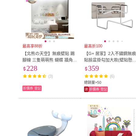
最高享88折
最高折100
【北熊の天空】無痕壁貼 踢
【G+ 居家】2入不鏽鋼無
腳線 三隻萌萌熊 蝴蝶 牆角
貼臉盆掛勾加大款(壁貼懸
臥室走廊房間幼兒園 布置 牆
臉盆/浴盆衣帽掛勾/浴盆架/
228
359
面裝飾(牆貼 裝飾牆貼)
廚衛砧板勾架)
(3)
(6)
總銷量>50
折價券
登記
速
折價券
登記