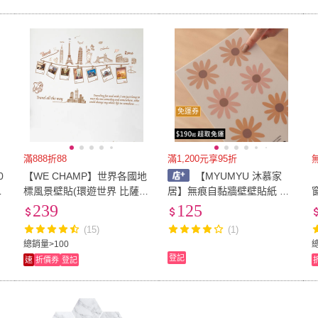
免運券
滿888折88
滿1,200元享95折
0
【WE CHAMP】世界各國地
【MYUMYU 沐慕家
可
標風景壁貼(環遊世界 比薩斜
居】無痕自黏牆壁壁貼紙 寶
牆
塔 大笨鐘 自由女神 世界地
寶房壁貼 無痕設計壁貼 不傷
239
125
圖 壁貼 牆貼 無痕壁貼 傢飾)
牆 防水貼紙 壁貼 房間裝飾
(15)
(1)
DIY無痕壁貼
總銷量>100
登記
速
折價券
登記