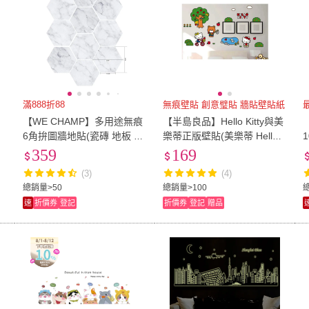
滿888折88
無痕壁貼 創意璧貼 牆貼壁貼紙
痕
【WE CHAMP】多用途無痕
【半島良品】Hello Kitty與美
掛
6角拚圖牆地貼(瓷磚 地板 牆
樂蒂正版壁貼(美樂蒂 Hello
貼 壁貼 耐磨 防水)
Kitty 無痕壁貼 牆貼 壁貼紙
359
169
創意璧貼)
(3)
(4)
總銷量>50
總銷量>100
速
折價券
登記
折價券
登記
贈品