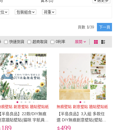
.4吋
(
1
)
6.5吋~7吋
(
1
)
選更多
8
)
實木
(
1
)
nanoleaf
(
2
)
日創生活
(
3
)
 HOUSE
(
2
)
FANCY LIFE
(
4
)
4吋~4.4吋
(
1
)
6.5吋~7吋
(
1
)
矽膠
(
8
)
實木
(
1
)
1
)
海綿
(
1
)
定位
包裝組合
荷重
ONE HOUSE
(
2
)
FANCY LIFE
(
4
)
ON
(
1
)
CS22
(
4
)
樹脂
(
1
)
海綿
(
1
)
45
)
ABS
(
67
)
頁數
1
/
39
下一頁
LEBON
(
1
)
CS22
(
4
)
 CANDY
(
1
)
神崎家居
(
8
)
PVC
(
45
)
ABS
(
67
)
4
)
塑鋼
(
2
)
券
快速到貨
超商取貨
0利率
展開
棋
條
STAR CANDY
(
1
)
神崎家居
(
8
)
臻選
(
3
)
蛋蛋購物
(
2
)
樹脂
(
4
)
塑鋼
(
2
)
1
)
PS
(
15
)
品有量
有影片
電視購物
盤
列
到付款
超商付款
5
式
式
好物臻選
(
3
)
蛋蛋購物
(
2
)
PC
(
41
)
PS
(
15
)
4
)
無
(
60
)
以上
1
及以上
TPE
(
4
)
無
(
60
)
鋁鎂合金
(
8
)
鋁
(
4
)
鋁鎂合金
(
8
)
合金
(
1
)
無
(
77
)
鍍鋅合金
(
1
)
無
(
77
)
樹脂
(
7
)
壓克力
(
1
)
塑料/樹脂
(
7
)
壓克力
(
1
)
無
(
1
)
無痕壁貼 創意璧貼 牆貼壁貼紙
無痕壁貼 創意璧貼 牆貼壁貼紙
【半島良品】22款/DIY無痕
【半島良品】3入組 多款任
無
(
1
)
無
(
1
)
創意牆貼壁貼(貓咪 宇航員
選 DIY無痕創意壁貼(壁貼紙
兔子 牆貼 壁貼紙 創意璧貼)
造型貼 牆貼 壁貼紙 牆面裝
189
499