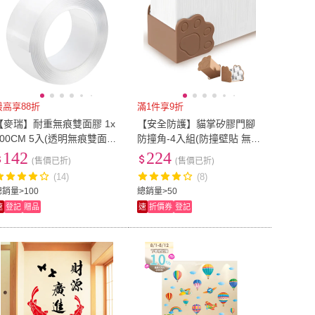
最高享88折
滿1件享9折
【麥瑞】耐重無痕雙面膠 1x
【安全防護】貓掌矽膠門腳
100CM 5入(透明無痕雙面膠
防撞角-4入組(防撞壁貼 無痕
萬用雙面膠 隨手貼 壁貼 強
桌腳防護墊 L型桌角軟墊 矽
142
224
(售價已折)
(售價已折)
力雙面 水洗重複使用)
膠墊 兒童安全 居家)
(14)
(8)
總銷量>100
總銷量>50
速
登記
贈品
速
折價券
登記