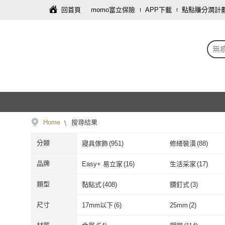
回首頁
momo富立保險
APP下載
點點賺分潤計
無
Home
搜尋結果
分類
寢具傢飾
(
951
)
修繕裝潢
(
88
)
家庭清潔/紙品
(
9
)
園藝
(
4
)
品牌
Easy+ 易立家
(
16
)
生活采家
(
17
)
攝影器材
(
1
)
服裝內著
(
1
)
Easy+ 易立家
(
16
)
生活采家
(
17
)
AnDa 安達
(
1
)
iSFun
(
31
)
類型
黏貼式
(
408
)
鑽釘式
(
3
)
AnDa 安達
(
1
)
iSFun
(
31
)
FUN HOUSE
(
5
)
WE CHAMP
(
11
)
黏貼式
(
408
)
鑽釘式
(
3
)
含蓋式
(
1
)
斜/直取式
(
17
)
尺寸
17mm以下
(
6
)
25mm
(
2
)
FUN HOUSE
(
5
)
WE CHAMP
(
mohe 木暉居家
(
2
)
咪咪購物
(
3
)
含蓋式
(
1
)
斜/直取式
(
17
)
指針式
(
1
)
有蓋
(
1
)
17mm以下
(
6
)
25mm
(
2
)