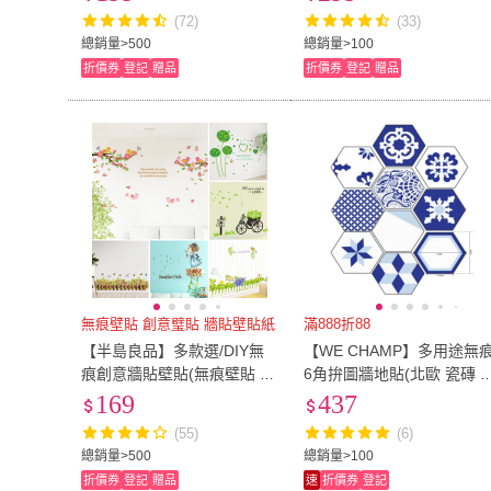
(72)
(33)
總銷量>500
總銷量>100
折價券
登記
贈品
折價券
登記
贈品
無痕壁貼 創意璧貼 牆貼壁貼紙
滿888折88
【半島良品】多款選/DIY無
【WE CHAMP】多用途無
痕創意牆貼壁貼(無痕壁貼 牆
6角拚圖牆地貼(北歐 瓷磚 
貼 壁貼紙 創意璧貼)
板 牆壁貼 耐磨 防水)
169
437
(55)
(6)
總銷量>500
總銷量>100
折價券
登記
贈品
速
折價券
登記