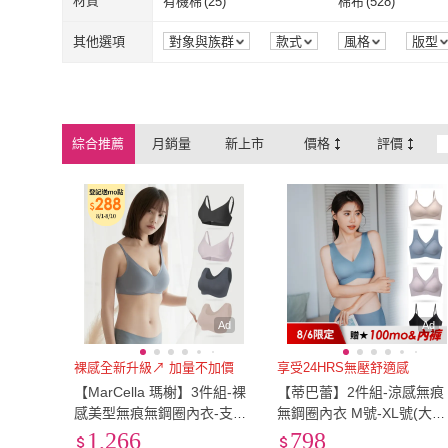
95
(
1973
)
XXXS
(
5
)
材質
有機棉
(
25
)
棉布
(
528
)
Dylce 黛歐絲
(
265
)
Gunze 郡是
(
4
A&R
(
38
)
KISSDIAMOND
(
2
無痕內衣
(
5723
)
大尺碼內衣
(
8
95
(
1973
)
XXXS
(
5
)
L
(
6717
)
2L
(
495
)
有機棉
(
25
)
棉布
(
528
)
莫代爾
(
81
)
萊卡
(
74
)
其他選項
對象與族群
款式
風格
版型
A&R
(
38
)
KISSDIAMO
aimerfeel
(
5
)
Clany 可蘭霓
(
74
)
L
(
6717
)
2L
(
495
)
7L
(
8
)
XL
(
6274
)
莫代爾
(
81
)
萊卡
(
74
)
羊毛
(
5
)
無
(
2
)
aimerfeel
(
5
)
Clany 可蘭霓
(
chiao!Babe 俏寶貝
(
23
)
U.S. POLO ASSN.
7L
(
8
)
XL
(
6274
)
6XL
(
64
)
Free
(
408
)
羊毛
(
5
)
無
(
2
)
綜合推薦
月銷量
新上市
價格
評價
chiao!Babe 俏寶貝
(
23
)
U.S. POLO A
曼格爾
(
59
)
D.studio
(
23
)
6XL
(
64
)
Free
(
408
)
101cm~110cm
(
11
)
111cm~120cm
(
12
)
曼格爾
(
59
)
D.studio
(
23
)
瑪登瑪朵
(
23
)
A2G
(
71
)
101cm~110cm
(
11
)
111cm~120c
161cm~170cm
(
3
)
瑪登瑪朵
(
23
)
A2G
(
71
)
161cm~170cm
(
3
)
Ad
Ad
裸感全新升級↗ 加量不加價
享受24HRS無壓舒適感
【MarCella 瑪榭】3件組-裸
【蒂巴蕾】2件組-涼感無痕
感美型無痕無鋼圈內衣-支撐
無鋼圈內衣 M號-XL號(大尺
加強(寬肩背心/細肩背扣/無
碼 文胸 內衣 女 無痕內衣 
1,266
798