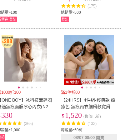
圈款 運動少女風背心款)
12
(175)
總銷量>100
總銷量>500
折價券
登記
登記
1000折100
滿1件折80
【ONE BOY】冰科技無鋼圈
【24HRS】4件組-經典款 療
舒適無痕面膜冰心內衣(N230
癒色 無痕內衣細肩款寬肩款
43)
多色任選(無鋼圈內衣 女內衣
330
1,520
(售價已折)
女內著 無感失憶 背心式)
(365)
(133)
銷量>1,000
總銷量>50萬
登記
08/07 00:00 開賣