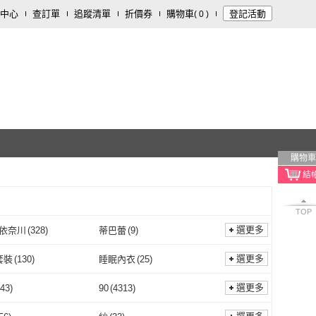
中心
查訂單
追蹤清單
折價券
購物車
登記活動
(
0
)
購物車
TOP
選更多
c 依奈川
(
328
)
蒂巴蕾
(
9
)
enac 依奈川
(
328
)
蒂巴蕾
(
9
)
SS 伊莉絲
(
11
)
Dysni 黛絲妮
(
651
)
選更多
套裝
(
130
)
睡眠內衣
(
25
)
I.RISS 伊莉絲
(
11
)
Dysni 黛絲妮
(
651
)
N5
(
248
)
Chantelle 仙黛爾
(
21
)
內衣套裝
(
130
)
睡眠內衣
(
25
)
內衣
(
149
)
厚襯內衣
(
66
)
選更多
43
)
90
(
4313
)
Pier N5
(
248
)
Chantelle 仙黛爾
(
21
)
oal 華歌爾
(
18
)
Gennies 奇妮
(
86
)
美背內衣
(
149
)
厚襯內衣
(
66
)
85
(
6443
)
90
(
4313
)