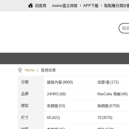
回首頁
momo富立保險
APP下載
點點賺分潤計
無
Home
搜尋結果
分類
服裝內著
(
8800
)
母嬰/童
(
172
)
品牌
24HRS
(
68
)
MarCella 瑪榭
(
40
)
24HRS
(
68
)
MarCella 瑪榭
AINWEI 艾妮薇
(
457
)
Mevels 瑪薇絲
(
24
類型
有鋼圈
(
53
)
無鋼圈
(
6759
)
AINWEI 艾妮薇
(
457
)
Mevels 瑪薇
Triumph 黛安芬
(
17
)
ONE BOY
(
3
)
有鋼圈
(
53
)
無鋼圈
(
6759
)
薄襯內衣
(
121
)
水袋內衣
(
1
)
尺寸
65
(
422
)
70
(
3576
)
Triumph 黛安芬
(
17
)
ONE BOY
(
3
)
Dylce 黛歐絲
(
265
)
Gunze 郡是
(
43
)
薄襯內衣
(
121
)
水袋內衣
(
1
)
無痕內衣
(
5723
)
大尺碼內衣
(
86
)
65
(
422
)
70
(
3576
)