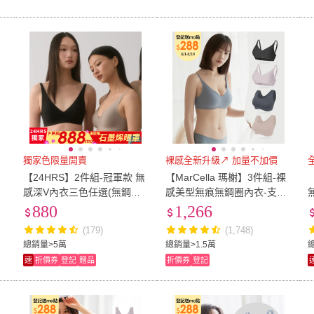
獨家色限量開賣
裸感全新升級↗ 加量不加價
【24HRS】2件組-冠軍款 無
【MarCella 瑪榭】3件組-裸
感深V內衣三色任選(無鋼圈
感美型無痕無鋼圈內衣-支撐
內衣 深V 無痕 背扣式)
加強(寬肩背心/細肩背扣/無
880
1,266
痕內衣/女內衣)
(179)
(1,748)
總銷量>5萬
總銷量>1.5萬
速
折價券
登記
贈品
折價券
登記