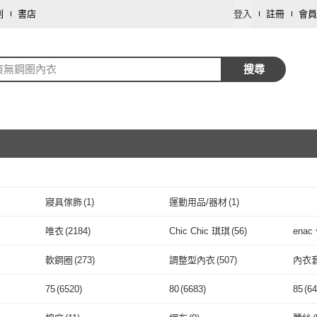
劃
書店
登入
註冊
會員
痕無鋼圈內衣
搜尋
寢具傢飾
(
1
)
運動用品/器材
(
1
)
取消
唯衣
(
2184
)
Chic Chic 琪琪
(
56
)
ena
取消
(
40
)
唯衣
(
2184
)
Chic Chic 琪琪
(
56
)
5
)
玉如阿姨
(
52
)
SiOHER 熹歐禾
(
253
)
I.RI
軟鋼圈
(
273
)
調整型內衣
(
507
)
內衣
絲
(
245
)
玉如阿姨
(
52
)
SiOHER 熹歐禾
取消
(
253
)
NATURALLY JOJO
(
23
)
HANS 韓芯
(
188
)
Pier 
軟鋼圈
(
273
)
調整型內衣
(
507
)
隱形內衣
(
37
)
孕期內衣
(
125
)
美背
75
(
6520
)
80
(
6683
)
85
(
64
NATURALLY JOJO
(
23
)
HANS 韓芯
(
188
)
EASY SHOP
(
42
)
夢巴黎
(
65
)
Wac
隱形內衣
(
37
)
孕期內衣
取消
(
125
)
束胸
(
2
)
運動內衣
(
68
)
75
(
6520
)
80
(
6683
)