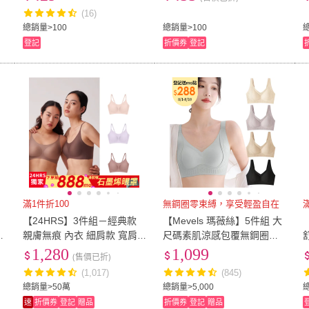
(第二階段無鋼圈 背心款)
(16)
總銷量>100
總銷量>100
登記
折價券
登記
滿1件折100
無鋼圈零束縛，享受輕盈自在
滿
【24HRS】3件組－經典款
【Mevels 瑪薇絲】5件組 大
親膚無痕 內衣 細肩款 寬肩
尺碼素肌涼感包覆無鋼圈內
動
款 8色任選(無鋼圈內衣 女內
衣/果凍條/無痕內衣/冰絲內
9
1,280
1,099
(售價已折)
衣 女內著 背心式)
衣(冰絲/美胸/舒適/軟支撐)
(1,017)
(845)
總銷量>50萬
總銷量>5,000
總
速
折價券
登記
贈品
折價券
登記
贈品