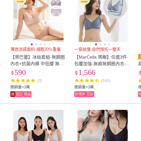
薄透涼感面料 減輕20%重量
一穿就懂 自然撐托一整天
【蒂巴蕾】冰絲套組-無鋼圈
【MarCella 瑪榭】任選3件-
內
內衣+抗菌內褲 中低腰 無痕
包覆加強-無痕無鋼圈內衣-集
罩
內褲 涼感
中美胸-直條款(無痕內衣/女
590
1,566
內衣/集中托高)
(3)
(545)
總銷量>3萬
總銷量>3萬
速
登記
贈品
折價券
登記