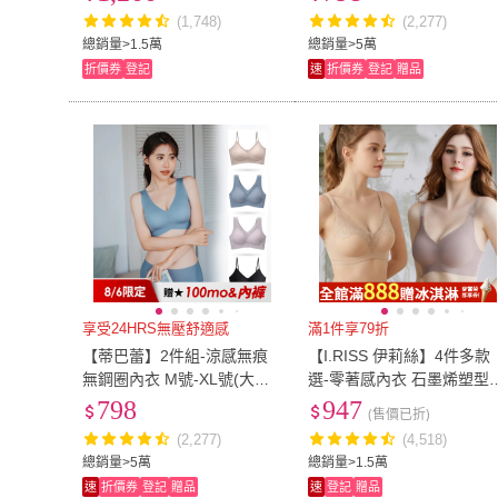
痕內衣/女內衣)
絲內衣)
(1,748)
(2,277)
總銷量>1.5萬
總銷量>5萬
折價券
登記
速
折價券
登記
贈品
享受24HRS無壓舒適感
滿1件享79折
【蒂巴蕾】2件組-涼感無痕
【I.RISS 伊莉絲】4件多款
無鋼圈內衣 M號-XL號(大尺
選-零著感內衣 石墨烯塑型/
碼 文胸 內衣 女 無痕內衣 冰
萊卡無痕提胸/柔紗性感/運
798
947
(售價已折)
絲內衣)
無鋼圈/出清/(8款選/隨機)
(2,277)
(4,518)
總銷量>5萬
總銷量>1.5萬
速
折價券
登記
贈品
速
登記
贈品