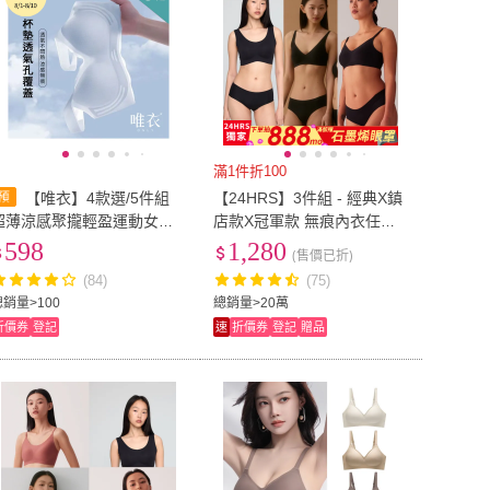
滿1件折100
【唯衣】4款選/5件組
【24HRS】3件組 - 經典X鎮
超薄涼感聚攏輕盈運動女內
店款X冠軍款 無痕內衣任選
衣-無鋼圈無痕調整型機能內
(無鋼圈內衣 女內衣 女內著
598
1,280
(售價已折)
衣_顏色隨機_82449(M-3XL
無感失憶 背扣式)
(84)
(75)
可選)
總銷量>100
總銷量>20萬
折價券
登記
速
折價券
登記
贈品