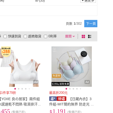
59
)
M
(
6279
)
選更多
56
)
紗
(
33
)
Wacoal 華歌爾
(
18
)
Gennies 奇妮
(
86
)
M 朴伊恩
(
41
)
曼黛瑪璉
(
17
)
S
(
1659
)
M
(
6279
)
)
6L
(
18
)
蠶絲
(
56
)
紗
(
33
)
纖維
(
5220
)
彈性纖維
(
3733
)
POEM 朴伊恩
(
41
)
曼黛瑪璉
(
17
)
2
)
CHIKUHODO 竹寶堂
(
11
)
5L
(
42
)
6L
(
18
)
601
)
5XL
(
178
)
聚酯纖維
(
5220
)
彈性纖維
(
3733
)
頁數
1
/
302
下一頁
zLife
(
2
)
CHIKUHODO 竹寶堂
(
11
)
嚴選
(
15
)
尚芭蒂
(
31
)
4XL
(
601
)
5XL
(
178
)
~90cm
(
11
)
91cm~100cm
(
11
)
券
快速到貨
超商取貨
0利率
展開
棋
條
OB 嚴選
(
15
)
尚芭蒂
(
31
)
ra 絕世好波
(
9
)
伊黛爾
(
22
)
81cm~90cm
(
11
)
91cm~100cm
(
11
)
m~150cm
(
38
)
151cm~160cm
(
31
)
品有量
有影片
電視購物
盤
列
到付款
超商付款
5
式
式
NuBra 絕世好波
(
9
)
伊黛爾
(
22
)
141cm~150cm
(
38
)
151cm~160cm
(
31
)
以上
1
及以上
免運券
Ad
Ad
滿1件享79折
最高折200元
【YOIIE 良の居家】兩件組
【日藏內衣】3
冰感速乾不悶熱 吸濕排汗運
件組-MIT簡約無界 防走光 軟
動型保護內衣(第二階段無鋼
鋼圈內衣 BCD罩杯 w3-6960
455
1,191
(售價已折)
(售價已折)