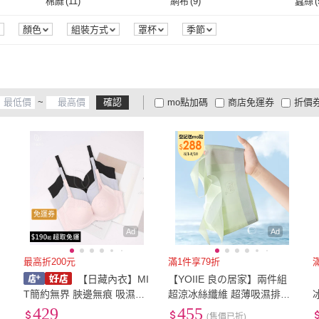
XXS
(
11
)
XS
(
42
)
S
(
16
棉麻
(
11
)
網布
(
9
)
蠶絲
(
3
)
EASY SHOP
(
42
)
夢巴黎
(
65
)
9
)
beaulace 薄蕾絲
(
15
)
Swear 思薇爾
(
33
)
POE
6
)
束胸
(
2
)
運動內衣
(
68
)
XXS
(
11
)
XS
(
42
)
3L
(
263
)
4L
(
104
)
5L
(
42
棉麻
(
11
)
網布
(
9
)
嫘縈
(
100
)
尼龍
(
2997
)
聚酯
顏色
組裝方式
罩杯
季節
ND
(
29
)
beaulace 薄蕾絲
(
15
)
Swear 思薇爾
(
33
)
日藏內衣
(
11
)
Cotton & Comfy
(
16
)
zLife
(
3L
(
263
)
4L
(
104
)
2XL
(
4557
)
3XL
(
1884
)
4XL
(
嫘縈
(
100
)
尼龍
(
2997
)
其它
(
188
)
74
)
日藏內衣
(
11
)
Cotton & Comfy
(
16
)
(
4
)
Glorils 高叡熙
(
168
)
Kosmiya
(
53
)
OB 
2XL
(
4557
)
3XL
(
1884
)
61cm~70cm
(
11
)
71cm~80cm
(
11
)
81cm
其它
(
188
)
~
確認
mo點加碼
商店免運券
折價
SSN.
(
4
)
Glorils 高叡熙
(
168
)
Kosmiya
(
53
)
LADY
(
32
)
唐朵拉
(
32
)
NuB
61cm~70cm
(
11
)
71cm~80cm
(
11
)
121cm~130cm
(
19
)
131cm~140cm
(
39
)
141c
大家電安心配
大家電快配
商
低溫宅配
定期配/分次配
貨
LADY
(
32
)
唐朵拉
(
32
)
m
(
12
)
121cm~130cm
(
19
)
131cm~140cm
(
39
)
4
及以上
3
及以上
2
及
免運券
Ad
Ad
最高折200元
滿1件享79折
【日藏內衣】MI
【YOIIE 良の居家】兩件組
T簡約無界 脥邊無痕 吸濕排
超涼冰絲纖維 超薄吸濕排汗
冰
汗 軟鋼圈內衣 BCD 696
成長內衣 學生內衣少女內衣
429
455
(售價已折)