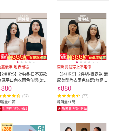
全臺最牢 地表最穩
亞洲剪裁穿上不用修
【24HRS】2件組-日不落款
【24HRS】2件組-獨霸款 無
無感平口內衣兩色任選(無鋼
感美型內衣兩色任選(無鋼圈
圈 平口內衣 無痕 防滑)
內衣 深v 美胸型 無痕 背扣
880
880
式)
(57)
(77)
總銷量>1萬
總銷量>1萬
速
折價券
登記
贈品
速
折價券
登記
贈品