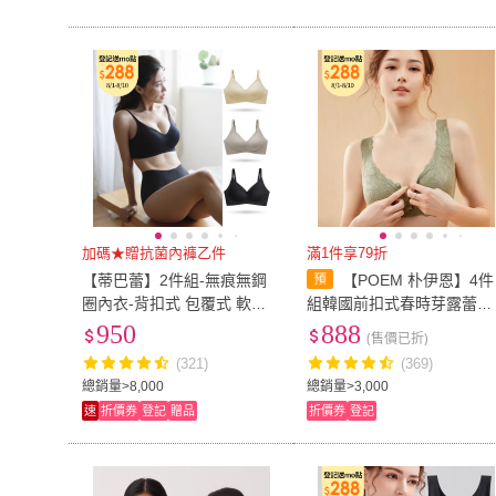
加碼★贈抗菌內褲乙件
滿1件享79折
【蒂巴蕾】2件組-無痕無鋼
【POEM 朴伊恩】4件
圈內衣-背扣式 包覆式 軟支
組韓國前扣式春時芽露蕾絲
撐 女(舒適內衣 透氣 大尺碼
涼感冰絲無痕美背集中聚攏
950
888
(售價已折)
零著感)
無鋼圈內衣(多款任選-隨機
(321)
(369)
色)
總銷量>8,000
總銷量>3,000
速
折價券
登記
贈品
折價券
登記