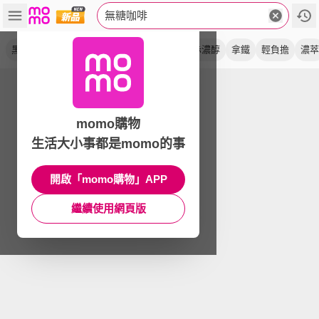
無糖咖啡
黑咖啡
black
滴濾
寶特瓶
咖啡球
赤濃醇
拿鐵
輕負擔
濃萃
momo購物
生活大小事都是momo的事
開啟「momo購物」APP
繼續使用網頁版