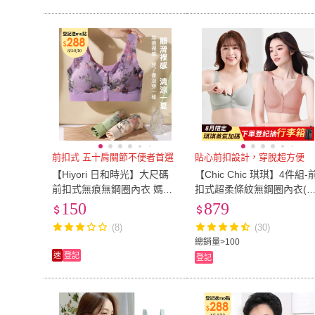
前扣式 五十肩關節不便者首選
貼心前扣設計，穿脫超方便
【Hiyori 日和時光】大尺碼
【Chic Chic 琪琪】4件組-
前扣式無痕無鋼圈內衣 媽媽
扣式超柔條紋無鋼圈內衣(
中老年背心式胸罩 (前開扣/
適聚攏/收副乳/前扣式/媽媽
150
879
銀髮長輩/居家內衣)
內衣/美背式/女內衣)
(8)
(30)
總銷量>100
速
登記
登記