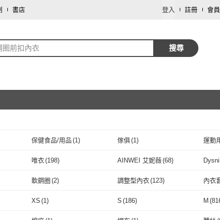
劃
書店
登入
註冊
會員
鋼圈前扣內衣
搜尋
保健食品/用品
(
1
)
傢俱
(
1
)
運動
取消
唯衣
(
198
)
AINWEI 艾妮薇
(
68
)
Dysn
取消
55
)
唯衣
(
198
)
AINWEI 艾妮薇
(
68
)
24HRS
(
4
)
夢巴黎
(
32
)
POE
軟鋼圈
(
2
)
調整型內衣
(
123
)
內衣
5
)
24HRS
(
4
)
夢巴黎
取消
(
32
)
aimerfeel
(
6
)
Wacoal 華歌爾
(
3
)
I.RI
軟鋼圈
(
2
)
調整型內衣
(
123
)
孕期內衣
(
26
)
美背內衣
(
60
)
厚襯
XS
(
1
)
S
(
186
)
M
(
81
aimerfeel
(
6
)
Wacoal 華歌爾
(
3
)
APOMIA 艾波迷亞
(
4
)
EASY SHOP
(
15
)
Clan
孕期內衣
(
26
)
美背內衣
取消
(
60
)
XS
(
1
)
S
(
186
)