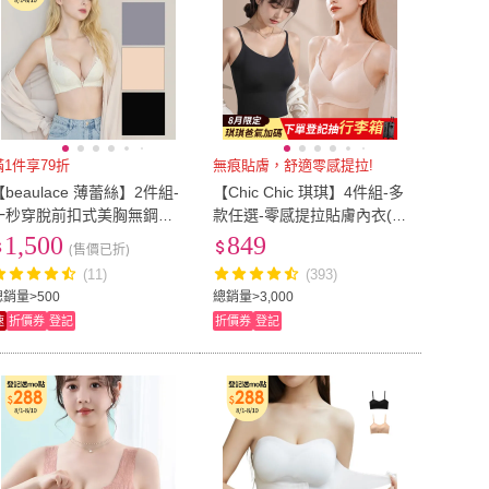
滿1件享79折
無痕貼膚，舒適零感提拉!
【beaulace 薄蕾絲】2件組-
【Chic Chic 琪琪】4件組-多
一秒穿脫前扣式美胸無鋼圈
款任選-零感提拉貼膚內衣(無
內衣 優雅狂想曲 速(A-E罩杯
鋼圈/輕盈透氣/固定杯/前扣/
1,500
849
(售價已折)
可穿)
涼感/bra top/無痕內衣)
(11)
(393)
總銷量>500
總銷量>3,000
速
折價券
登記
折價券
登記