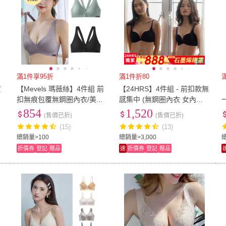
滿1件享95折
滿1件折80
貨
【Mevels 瑪薇絲】4件組 前
【24HRS】4件組 - 前扣款無
/
扣無痕包覆無鋼圈內衣/美背
感集中 (無鋼圈內衣 女內衣
內衣(M/L/XL)
女內著 無感失憶 背扣式)
854
1,520
(售價已折)
(售價已折)
(15)
(13)
總銷量>100
總銷量>3,000
折價券
登記
贈品
速
折價券
登記
贈品