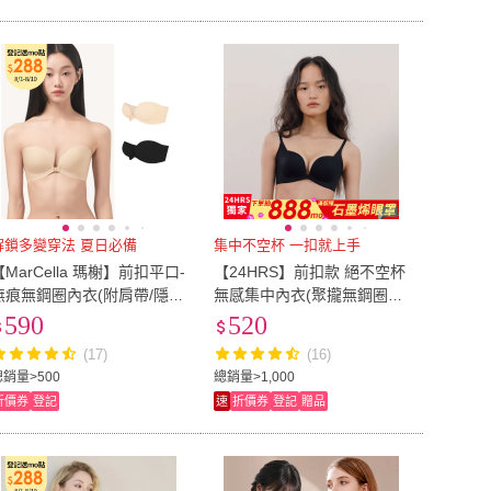
解鎖多變穿法 夏日必備
集中不空杯 一扣就上手
【MarCella 瑪榭】前扣平口-
【24HRS】前扣款 絕不空杯
無痕無鋼圈內衣(附肩帶/隱形
無感集中內衣(聚攏無鋼圈內
內衣/平口內衣/無痕內衣/女
衣 無鋼圈內衣 女內衣 女內
590
520
內衣)
著 前扣式)
(17)
(16)
總銷量>500
總銷量>1,000
折價券
登記
速
折價券
登記
贈品