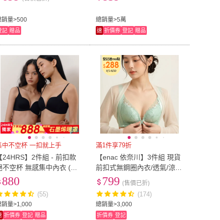
衣 無痕內衣胸罩)
絲內衣)
總銷量>500
總銷量>5萬
登記
贈品
速
折價券
登記
贈品
集中不空杯 一扣就上手
滿1件享79折
【24HRS】2件組 - 前扣款
【enac 依奈川】3件組 現貨
絕不空杯 無感集中內衣 (無
前扣式無鋼圈內衣/透氣/涼
鋼圈內衣 女內衣 女內著 無
感/女內著/無痕內衣(隨機)
880
799
(售價已折)
感失憶 背扣式)
(55)
(174)
銷量>1,000
總銷量>3,000
速
折價券
登記
贈品
折價券
登記