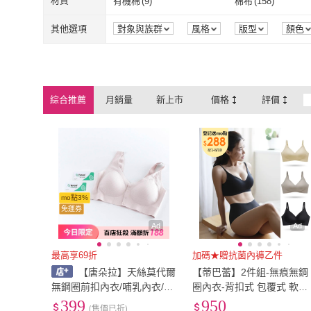
2L
(
88
)
3L
(
57
)
材質
有機棉
(
9
)
棉布
(
158
)
Pier N5
(
14
)
MarCella 瑪榭
尚芭蒂
(
8
)
Swear 思薇爾
(
6
)
大尺碼內衣
(
30
)
運動內衣
(
7
)
2L
(
88
)
3L
(
57
)
XL
(
926
)
2XL
(
736
)
有機棉
(
9
)
棉布
(
158
)
莫代爾
(
19
)
萊卡
(
3
)
其他選項
對象與族群
風格
版型
顏色
尚芭蒂
(
8
)
Swear 思薇爾
beaulace 薄蕾絲
(
2
)
玉如阿姨
(
4
)
XL
(
926
)
2XL
(
736
)
Free
(
48
)
65
(
65
)
莫代爾
(
19
)
萊卡
(
3
)
羊毛
(
1
)
其它
(
48
)
beaulace 薄蕾絲
(
2
)
玉如阿姨
(
4
)
瑪登瑪朵
(
5
)
Daima 黛瑪
(
7
)
Free
(
48
)
65
(
65
)
90
(
718
)
95
(
490
)
羊毛
(
1
)
其它
(
48
)
綜合推薦
月銷量
新上市
價格
評價
瑪登瑪朵
(
5
)
Daima 黛瑪
(
7
PINK LADY
(
9
)
JUNGDOG 上癮內
90
(
718
)
95
(
490
)
141cm~150cm
(
1
)
151cm~160cm
(
1
)
PINK LADY
(
9
)
JUNGDOG 
Hiyori 日和時光
(
1
)
LLCD 綾羅綢緞
(
1
)
141cm~150cm
(
1
)
151cm~160c
Hiyori 日和時光
(
1
)
LLCD 綾羅綢
mo點3%
免運券
Ad
Ad
最高享69折
加碼★贈抗菌內褲乙件
【唐朵拉】天絲莫代爾
【蒂巴蕾】2件組-無痕無鋼
無鋼圈前扣內衣/哺乳內衣/媽
圈內衣-背扣式 包覆式 軟支
媽內衣/無痕內衣/加大尺碼3
撐 女(舒適內衣 透氣 大尺
399
950
(售價已折)