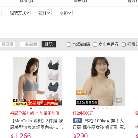
4L
(
21
)
5L
(
15
)
6L
(
2
)
棉麻
(
1
)
網布
(
1
)
蠶絲
(
(
4
)
APOMIA 艾波迷亞
(
4
)
EASY SHOP
(
15
)
Intimate 內著
(
7
)
Glorils 高叡熙
(
35
)
silk
4L
(
21
)
5L
(
15
)
3XL
(
515
)
4XL
(
196
)
5XL
(
棉麻
(
1
)
網布
(
1
)
嫘縈
(
25
)
尼龍
(
485
)
聚酯
組裝方式
罩杯
季節
(
6
)
Intimate 內著
(
7
)
Glorils 高叡熙
(
35
)
伊柔
(
7
)
Oluna 歐露娜
(
6
)
Gunz
3XL
(
515
)
4XL
(
196
)
70
(
509
)
75
(
916
)
80
(
98
嫘縈
(
25
)
尼龍
(
485
)
伊柔
(
7
)
Oluna 歐露娜
(
6
)
MYVEGA 麥雪爾
(
1
)
D.studio
(
4
)
ANLI
70
(
509
)
75
(
916
)
71cm~80cm
(
2
)
81cm~90cm
(
2
)
91cm
~
確認
mo點加碼
商店免運券
折價
)
MYVEGA 麥雪爾
(
1
)
D.studio
(
4
)
著
(
2
)
捕夢網
(
1
)
ILINA 璦琳娜內衣
(
2
)
AOA
71cm~80cm
(
2
)
81cm~90cm
(
2
)
161cm~170cm
(
1
)
171cm~180cm
(
1
)
大家電安心配
大家電快配
商
低溫宅配
定期配/分次配
貨
上癮內著
(
2
)
捕夢網
(
1
)
ILINA 璦琳娜內衣
(
2
)
m
(
1
)
161cm~170cm
(
1
)
171cm~180cm
(
1
)
4
及以上
3
及以上
2
及
緞
(
1
)
免運券
Ad
Ad
裸感全新升級↗ 加量不加價
任2件500元
【MarCella 瑪榭】3件組-裸
林柏 100kg可穿！大
感美型無痕無鋼圈內衣-支撐
尺碼 棉花糖女孩 透氣孔 寬
碼
加強(寬肩背心/細肩背扣/無
肩款 無痕內衣 不跑杯 包副
1,266
290