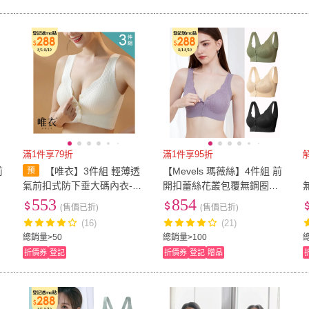
滿1件享79折
滿1件享95折
前
【唯衣】3件組 輕薄透
【Mevels 瑪薇絲】4件組 前
舒
氣前扣式防下垂大碼內衣-無
開扣蕾絲花叢包覆無鋼圈內
鋼圈無痕調整型機能內衣_顏
衣/女內衣(美胸/舒適/包覆/前
553
854
(售價已折)
(售價已折)
色隨機_82022(M-3XL可選)
扣)
(16)
(21)
總銷量>50
總銷量>100
折價券
登記
折價券
登記
贈品