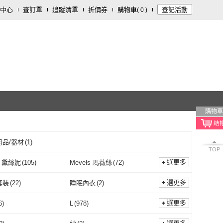
中心
查訂單
追蹤清單
折價券
購物車
登記活動
(
0
)
購物車
用品/器材
(
1
)
TOP
選更多
i 黛絲妮
(
105
)
Mevels 瑪薇絲
(
72
)
Dysni 黛絲妮
(
105
)
Mevels 瑪薇絲
(
72
)
M 朴伊恩
(
11
)
Dylce 黛歐絲
(
53
)
選更多
套裝
(
22
)
睡眠內衣
(
2
)
POEM 朴伊恩
(
11
)
Dylce 黛歐絲
(
53
)
SS 伊莉絲
(
5
)
曼黛瑪璉
(
3
)
內衣套裝
(
22
)
睡眠內衣
(
2
)
內衣
(
19
)
無痕內衣
(
711
)
選更多
6
)
L
(
978
)
I.RISS 伊莉絲
(
5
)
曼黛瑪璉
(
3
)
y 可蘭霓
(
7
)
A2G
(
20
)
厚襯內衣
(
19
)
無痕內衣
(
711
)
M
(
816
)
L
(
978
)