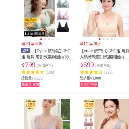
mo點3%
免運券
滿1件享88折
滿1件享79折
【Dysni 黛絲妮】3件
【enac 依奈川】3件組 現
組 現貨 前扣式無鋼圈內衣/
大碼薄款前扣式無鋼圈內衣
性感內衣/女內著/無痕內衣/
透氣/涼感/女內著/無痕內衣
799
599
(售價已折)
(售價已折)
隨機/
(隨機)
(109)
(292)
總銷量>3,000
總銷量>3,000
折價券
登記
折價券
登記