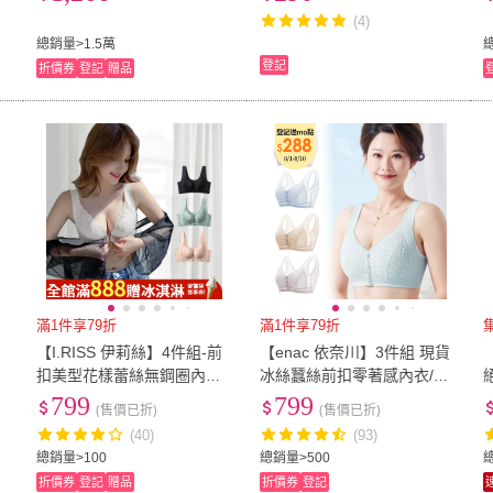
痕內衣/女內衣)
乳 固定杯 無鋼圈 背心內衣
(4)
運動內衣
總銷量>1.5萬
登記
折價券
登記
贈品
滿1件享79折
滿1件享79折
【I.RISS 伊莉絲】4件組-前
【enac 依奈川】3件組 現貨
扣美型花樣蕾絲無鋼圈內衣/
冰絲蠶絲前扣零著感內衣/無
提
出清(4色隨機)
鋼圈內衣/透氣/涼感/女內著/
799
799
(售價已折)
(售價已折)
無痕內衣(隨機/◇)
(40)
(93)
總銷量>100
總銷量>500
總
折價券
登記
贈品
折價券
登記