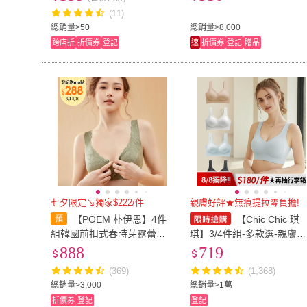
4.36.38.40.42.44(8013)-唐
零著感)
(11)
朵拉
總銷量>50
總銷量>8,000
跨店折
折價券
登記
速
折價券
登記
贈品
七夕限定↘獨家$222/件
親膚好評★無痕提拉零負擔!
【POEM 朴伊恩】4件
【Chic Chic 琪
組韓國前扣式春時芽露蕾絲
琪】3/4件組-多款選-親膚零
涼感冰絲無痕美背集中聚攏
著感內衣(無鋼圈/固定杯雙
888
719
無鋼圈內衣(多款任選-隨機
拉/前扣/收副乳/穩定支撐不
(369)
(1,368)
色)
跑杯)
總銷量>3,000
總銷量>1萬
折價券
登記
登記