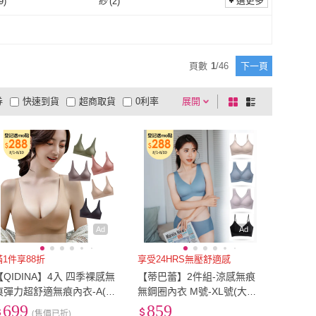
7L
(
1
)
選更多
9
)
紗
(
2
)
Clany 可蘭霓
(
7
)
A2G
(
20
)
nny 桑柏妮
(
34
)
RIESURE
(
2
)
6L
(
2
)
7L
(
1
)
77
)
6XL
(
21
)
蠶絲
(
9
)
紗
(
2
)
纖維
(
683
)
彈性纖維
(
565
)
silknny 桑柏妮
(
34
)
RIESURE
(
2
)
e 郡是
(
3
)
ANYUYAN 安羽雁
(
3
)
5XL
(
77
)
6XL
(
21
)
8
)
85
(
984
)
聚酯纖維
(
683
)
彈性纖維
(
565
)
頁數
1
/
46
下一頁
Gunze 郡是
(
3
)
ANYUYAN 安羽雁
(
3
)
CO
(
4
)
伊黛爾
(
2
)
80
(
988
)
85
(
984
)
~100cm
(
2
)
101cm~110cm
(
2
)
券
快速到貨
超商取貨
0利率
展開
棋
條
ANLICO
(
4
)
伊黛爾
(
2
)
O
(
1
)
貝麗絲
(
2
)
91cm~100cm
(
2
)
101cm~110cm
(
2
)
品有量
有影片
電視購物
盤
列
到付款
超商付款
5
式
式
AOAO
(
1
)
貝麗絲
(
2
)
以上
1
及以上
Ad
Ad
滿1件享88折
享受24HRS無壓舒適感
【QIDINA】4入 四季裸感無
【蒂巴蕾】2件組-涼感無痕
痕彈力超舒適無痕內衣-A(無
無鋼圈內衣 M號-XL號(大尺
鋼圈內衣褲 運動內衣 涼感內
碼 文胸 內衣 女 無痕內衣 冰
699
859
(售價已折)