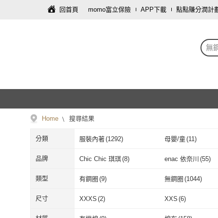
回首頁
momo富立保險
APP下載
點點賺分潤計
無
Home
搜尋結果
分類
服裝內著
(
1292
)
母嬰/童
(
11
)
品牌
Chic Chic 琪琪
(
8
)
enac 依奈川
(
55
)
Chic Chic 琪琪
(
8
)
enac 依奈川
(
SiOHER 熹歐禾
(
46
)
HANS 韓芯
(
45
)
類型
有鋼圈
(
9
)
無鋼圈
(
1044
)
SiOHER 熹歐禾
(
46
)
HANS 韓芯
(
4
myBRA
(
12
)
唐朵拉
(
24
)
有鋼圈
(
9
)
無鋼圈
(
1044
)
薄襯內衣
(
29
)
隱形內衣
(
9
)
尺寸
XXXS
(
2
)
XXS
(
6
)
myBRA
(
12
)
唐朵拉
(
24
)
Pier N5
(
14
)
MarCella 瑪榭
(
4
)
薄襯內衣
(
29
)
隱形內衣
(
9
)
大尺碼內衣
(
30
)
運動內衣
(
7
)
XXXS
(
2
)
XXS
(
6
)