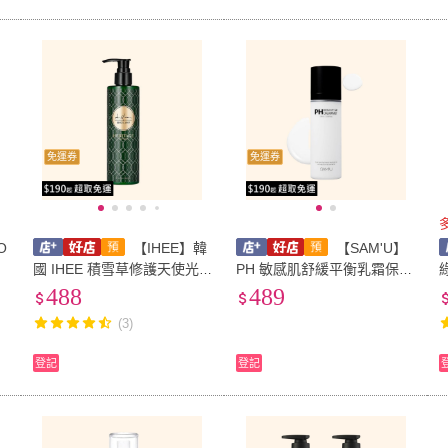
免運券
免運券
O
【IHEE】韓
【SAM'U】
盒
國 IHEE 積雪草修護天使光
PH 敏感肌舒緩平衡乳霜保濕
圈護髮素-235ml
噴霧-100ml
488
489
(3)
登記
登記