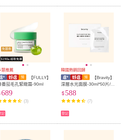
免運券
多慧推薦
韓國熱銷回歸
【FULLY】
【Bravity】
綠番茄毛孔緊緻霜-90ml
深層水光面膜-30ml*50片/盒
(韓國 保濕面膜 補水 積雪草
689
588
雪絨花)
(3)
(7)
登記
登記