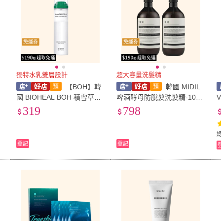
免運券
免運券
獨特水乳雙層設計
超大容量洗髮精
【BOH】韓
韓國 MIDIL
肌
國 BIOHEAL BOH 積雪草保
啤酒酵母防脫髮洗髮精-1015
濕噴霧乳液-120ml
g (兩入組)
319
798
登記
登記