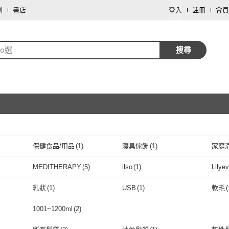
劃
書店
登入
註冊
會員
o選
搜尋
保健食品/用品
(
1
)
寢具傢飾
(
1
)
家庭
取消
MEDITHERAPY
(
5
)
ilso
(
1
)
Lilye
取消
MEDITHERAPY
(
5
)
ilso
(
1
)
IHEE
(
3
)
巧口
(
1
)
Bravi
乳狀
(
1
)
USB
(
1
)
軟毛
(
IHEE
(
3
)
巧口
取消
(
1
)
beplain 苾沛恩
(
1
)
BOH
(
1
)
Arenc
乳狀
(
1
)
USB
(
1
)
1001~1200ml
(
2
)
beplain 苾沛恩
(
1
)
BOH
(
1
)
OPTATUM 歐塔雲
(
1
)
roundlab
(
1
)
取消
1001~1200ml
(
2
)