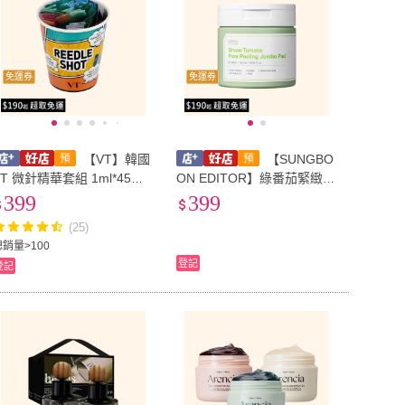
免運券
免運券
【VT】韓國
【SUNGBO
VT 微針精華套組 1ml*45包
ON EDITOR】綠番茄緊緻毛
大禮包
孔去角質棉片-60片
399
399
(25)
總銷量>100
登記
登記