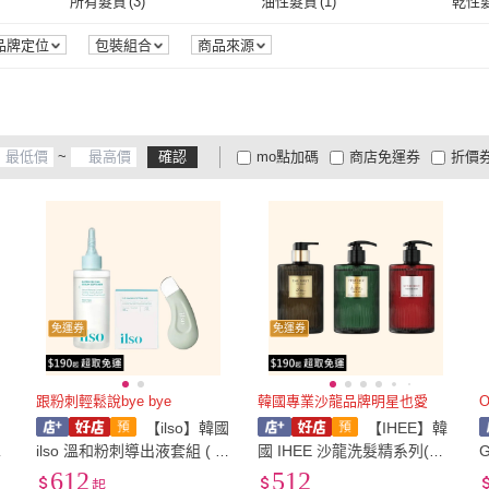
所有髮質
(
3
)
油性髮質
(
1
)
乾性
OPTATUM 歐塔雲
(
1
)
roundlab
(
1
)
所有髮質
(
3
)
油性髮質
(
1
)
品牌定位
包裝組合
商品來源
~
確認
mo點加碼
商店免運券
折價
大家電安心配
大家電快配
商
低溫宅配
定期配/分次配
貨
4
及以上
3
及以上
2
及
免運券
免運券
跟粉刺輕鬆說bye bye
韓國專業沙龍品牌明星也愛
O
】
【ilso】韓國
【IHEE】韓
面
ilso 溫和粉刺導出液套組 ( 溫
國 IHEE 沙龍洗髮精系列(敏
刺導出液150ml+化妝棉40枚
感/控油/受損)
612
512
起