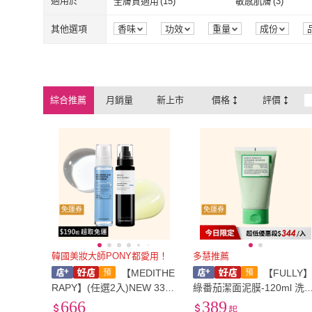
適用於
全膚質適用
(
15
)
敏感肌膚
(
3
)
REJURAN 麗珠蘭
(
1
)
SAM'U
(
3
)
全膚質適用
(
15
)
敏感肌膚
(
3
)
其他選項
香味
功效
重量
成份
綜合推薦
月銷量
新上市
價格
評價
免運券
免運券
韓國美妝大師PONY都愛用！
多慧推薦
【MEDITHE
【FULLY
RAPY】(任選2入)NEW 333
綠番茄潔面泥膜-120ml 洗
玻尿酸保濕精華-150ml & 抗
乳面膜 2合一
666
389
起