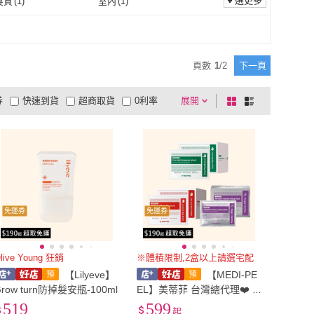
選更多
髮質
(
1
)
室內
(
1
)
乾性髮質
(
1
)
室內
(
1
)
頁數
1
/
2
下一頁
券
快速到貨
超商取貨
0利率
展開
棋
條
品有量
有影片
電視購物
盤
列
到付款
超商付款
5
式
式
以上
1
及以上
免運券
免運券
live Young 狂銷
※體積限制,2盒以上請選宅配
【Lilyeve】
【MEDI-PE
Grow turn防掉髮安瓶-100ml
EL】美蒂菲 台灣總代理❤️ 玫
瑰玻尿酸膠原蛋白/ 積雪草舒
519
599
起