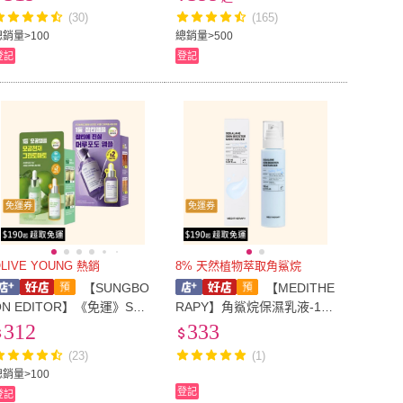
緩/九胜肽緊緻 面膜50片/盒
(30)
(165)
(保濕/補水/緊緻)
總銷量>100
總銷量>500
登記
登記
免運券
免運券
LIVE YOUNG 熱銷
8% 天然植物萃取角鯊烷
【SUNGBO
【MEDITHE
ON EDITOR】《免運》SUN
RAPY】角鯊烷保濕乳液-150
GBOON EDITOR 精華套組
ml
312
333
(綠番茄/紫葡萄)
(23)
(1)
總銷量>100
登記
登記