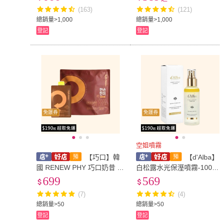
老修護A醛精華-150ml原廠公
(163)
(121)
司貨
總銷量>1,000
總銷量>1,000
登記
登記
免運券
免運券
空姐噴霧
【巧口】韓
【d'Alba】
國 RENEW PHY 巧口奶昔 6
白松露水光保溼噴霧-100ml
0g*7袋
(空姐噴霧)
699
569
(7)
(4)
總銷量>50
總銷量>50
登記
登記