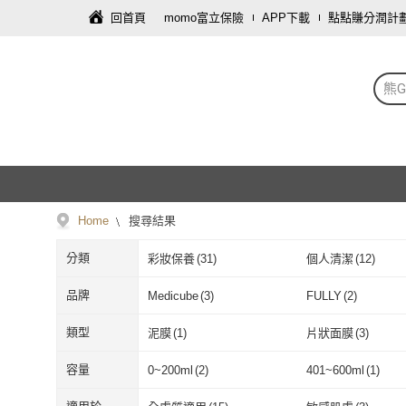
回首頁
momo富立保險
APP下載
點點賺分潤計
熊G
Home
搜尋結果
分類
彩妝保養
(
31
)
個人清潔
(
12
)
品牌
Medicube
(
3
)
FULLY
(
2
)
Medicube
(
3
)
FULLY
(
2
)
Mommy Care
(
1
)
d'Alba
(
1
)
類型
泥膜
(
1
)
片狀面膜
(
3
)
Mommy Care
(
1
)
d'Alba
(
1
)
THE TOOL LAB
(
1
)
VT
(
3
)
泥膜
(
1
)
片狀面膜
(
3
)
容量
0~200ml
(
2
)
401~600ml
(
1
)
THE TOOL LAB
(
1
)
VT
(
3
)
REJURAN 麗珠蘭
(
1
)
SAM'U
(
3
)
0~200ml
(
2
)
401~600ml
(
1
)