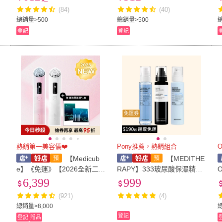
+多功能粉刺去除棒) (SHINe
(84)
(40)
e代言)
總銷量>500
總銷量>500
登記
登記
免運券
熱銷第一美容儀❤️
Pony推薦，熱銷組合
O
【Medicub
【MEDITHE
e】《免運》【2026全新二
RAPY】333玻尿酸保濕精華-
代】AGE-R Booster Pro X2
150ml + 修護A醛精華-150ml
6,399
999
九合一多功能美容儀（粉、
+ 角鯊烷保濕乳液-150ml (三
(921)
(4)
白）
入一組)
總銷量>8,000
登記
登記
贈品