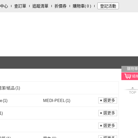
中心
查訂單
追蹤清單
折價券
購物車
登記活動
(
0
)
購物車
清潔/紙品
(
1
)
TOP
選更多
ve
(
1
)
MEDI-PEEL
(
1
)
Lilyeve
(
1
)
MEDI-PEEL
(
1
)
ty
(
2
)
SUNGBOON EDITOR
(
3
)
選更多
1
)
Bravity
(
2
)
SUNGBOON EDITOR
(
3
)
ia
(
1
)
HETRAS
(
4
)
軟毛
(
1
)
選更多
Arencia
(
1
)
HETRAS
(
4
)