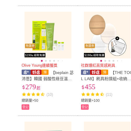
免運券
免運券
Olive Young連續獲獎
社群爆紅高質感刷具
【beplain 苾
【THE TO
沛恩】韓國 弱酸性綠豆溫和
L LAB】刷具粉撲組+收納
洗面套裝 (洗面乳80ml+卸妝
OliveYoung
279
455
起
油10ml+毛孔精華1ml*2)
(10)
(11)
總銷量>50
總銷量>100
登記
登記