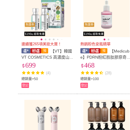
免運券
免運券
連續獲265項美妝大賞！
熱銷粉色安瓶精華
【VT】韓國
【Medicub
VT COSMETICS 高濃度山蔘
e】PDRN粉紅胜肽膠原奇
植萃精華 - 雙入組
安瓶-30ml
699
468
(4)
(28)
總銷量>50
總銷量>100
登記
登記