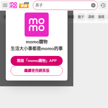
燕子
低糖
深盤
酵母粉
深缽
陶盤
淺盤
鳥園
盤子
湯碗
蛋糕
momo購物
生活大小事都是momo的事
開啟「momo購物」APP
繼續使用網頁版