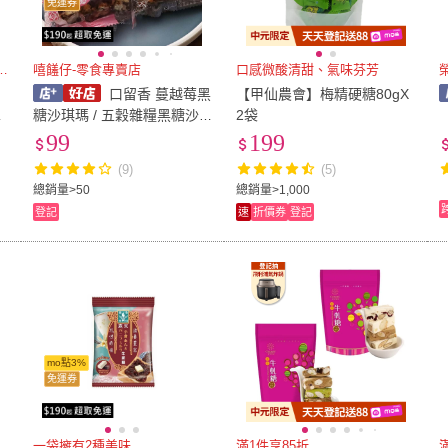
免運券
不黏牙，口味奶香濃郁
嘻饈仔-零食專賣店
口感微酸清甜、氣味芬芳
圓
口留香 蔓越莓黑
【甲仙農會】梅精硬糖80gX
5
糖沙琪瑪 / 五穀雜糧黑糖沙
2袋
琪瑪 200g 獨享包 蛋奶素
99
199
(9)
(5)
總銷量>50
總銷量>1,000
登記
速
折價券
登記
mo點3%
免運券
一袋擁有2種美味
滿1件享85折