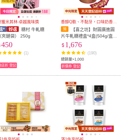
mo點3%
榮獲米其林-卓越風味獎
香醇Q軟、不黏牙，口味奶香濃郁
糖村 牛軋糖
【喜之坊】財圓廣進圓
（夾鏈袋） 250g
片牛軋糖禮盒*4盒(504g/盒;
附贈提袋/春節禮盒/送禮)
450
1,676
(1)
(190)
總銷量>1,000
跨店折
登記
折價券
登記
滿1件享85折
滿1件享85折