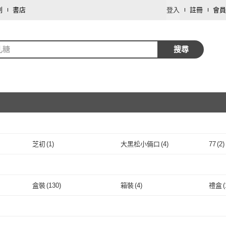
劃
書店
登入
註冊
會員
軋糖
搜尋
取消
芝初
(
1
)
大黑松小倆口
(
4
)
77
(
2
)
取消
芝初
(
1
)
大黑松小倆口
(
4
)
LeSugar Bakery 樂糖烘焙
(
7
)
唐舖子
(
6
)
老師
LeSugar Bakery 樂糖烘
(
7
)
唐舖子
取消
(
6
)
臻御行
(
1
)
無藏茗茶
(
5
)
農會
(
盒裝
(
130
)
箱裝
(
4
)
禮盒
(
焙
臻御行
(
1
)
無藏茗茶
(
5
)
Sweet Square 心心甜心
(
9
)
台灣森永
(
2
)
喜RO
取消
盒裝
(
130
)
箱裝
(
4
)
屋
Sweet Square 心心甜心
(
9
)
台灣森永
(
2
)
花旗坊
(
1
)
娘家
(
1
)
春日