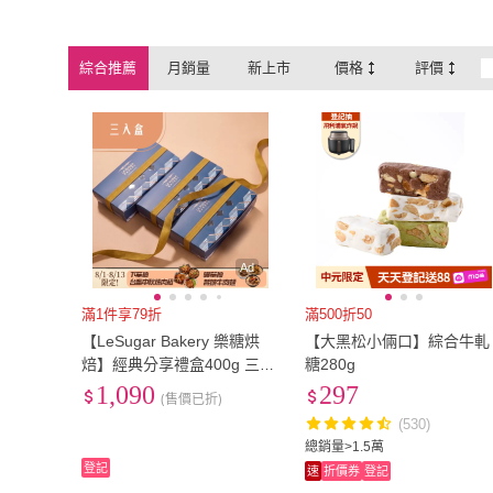
信義鄉農會
(
1
)
CHARA 微百
寶島好好
(
1
)
品鮮生活
(
1
)
綜合推薦
月銷量
新上市
價格
評價
寶島好好
(
1
)
品鮮生活
(
1
)
利亞德
(
3
)
膳掌櫃
(
1
)
利亞德
(
3
)
膳掌櫃
(
1
)
Ad
滿1件享79折
滿500折50
【LeSugar Bakery 樂糖烘
【大黑松小倆口】綜合牛軋
焙】經典分享禮盒400g 三盒
糖280g
組 (多種口味牛軋糖柔軟不黏
1,090
297
(售價已折)
牙 節日送禮首選)
(530)
總銷量>1.5萬
登記
速
折價券
登記