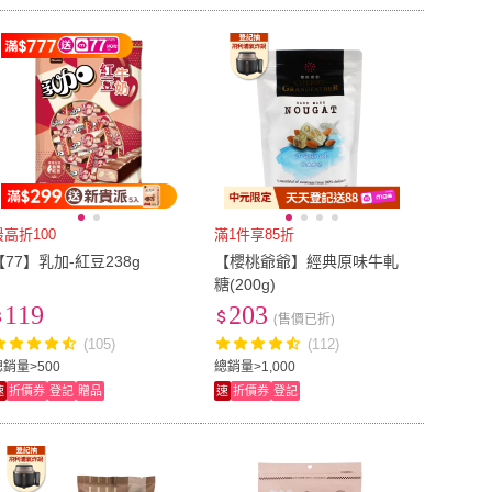
最高折100
滿1件享85折
【77】乳加-紅豆238g
【櫻桃爺爺】經典原味牛軋
糖(200g)
119
203
(售價已折)
(105)
(112)
總銷量>500
總銷量>1,000
速
折價券
登記
贈品
速
折價券
登記