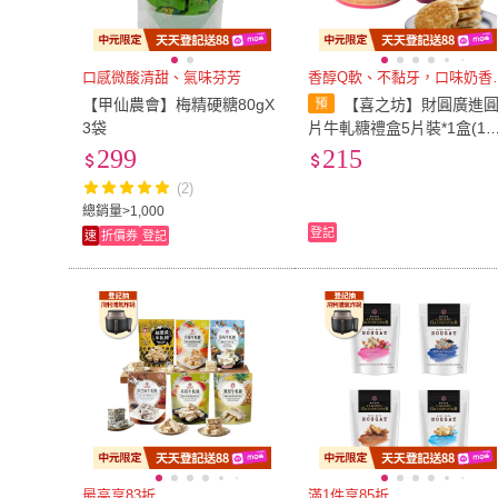
口感微酸清甜、氣味芬芳
香醇Q軟、
【甲仙農會】梅精硬糖80gX
【喜之坊】財圓廣進
3袋
片牛軋糖禮盒5片裝*1盒(10
g/盒;附束口袋)春節禮盒/送
299
215
禮/企業送禮
(2)
總銷量>1,000
登記
速
折價券
登記
最高享83折
滿1件享85折