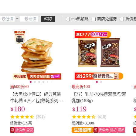
屋
貨
(
1
)
花旗坊
(
1
)
娘家
(
1
)
郭金山
(
1
)
正心堂花茶行
(
1
)
順便
~
確認
mo點加碼
商店免運券
折價
郭金山
(
1
)
正心堂花茶行
(
1
)
譽展蜜餞行
(
1
)
D醣一刻
(
1
)
周周
大家電安心配
大家電快配
商
低溫宅配
定期配/分次配
貨
譽展蜜餞行
(
1
)
D醣一刻
(
1
)
4
及以上
3
及以上
2
及
滿500折50
最高折100
【大黑松小倆口】經典蔥餅
【77】乳加-70%極濃黑巧/濃
牛軋糖８片／包(餅乾系列-外
乳加(198g)
袋顏色隨機)
180
119
(391)
(410)
總銷量>1.5萬
總銷量>3,000
速
折價券
登記
速
折價券
登記
贈品