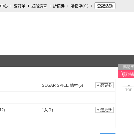
中心
查訂單
追蹤清單
折價券
購物車
登記活動
(
0
)
購物車
選更多
SUGAR SPICE 糖村
(
5
)
TOP
77
(
2
)
SUGAR SPICE 糖村
(
5
)
傅黑糖
(
3
)
甜園
(
100
)
老師傅黑糖
(
3
)
甜園
(
100
)
4
)
六度本舖
(
7
)
選更多
12
)
1入
(
1
)
農會
(
4
)
六度本舖
(
7
)
RO
(
1
)
台灣小糧口
(
1
)
禮盒
(
12
)
1入
(
1
)
喜RORO
(
1
)
台灣小糧口
(
1
)
井
(
1
)
Guang Xun 光薰
(
1
)