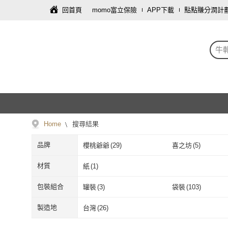
回首頁
momo富立保險
APP下載
點點賺分潤計
牛
Home
搜尋結果
品牌
櫻桃爺爺
(
29
)
喜之坊
(
5
)
櫻桃爺爺
(
29
)
喜之坊
(
5
)
新竹福源
(
2
)
新東陽
(
3
)
材質
紙
(
1
)
新竹福源
(
2
)
新東陽
(
3
)
三統漢果子
(
1
)
北港農友
(
3
)
紙
(
1
)
包裝組合
罐裝
(
3
)
袋裝
(
103
)
三統漢果子
(
1
)
北港農友
(
3
)
CHU SHIN WU ER 無二
(
1
)
紅豆食府
(
1
)
罐裝
(
3
)
袋裝
(
103
)
製造地
台灣
(
26
)
CHU SHIN WU ER 無二
(
1
)
紅豆食府
(
1
)
信義鄉農會
(
1
)
CHARA 微百貨
(
1
)
台灣
(
26
)