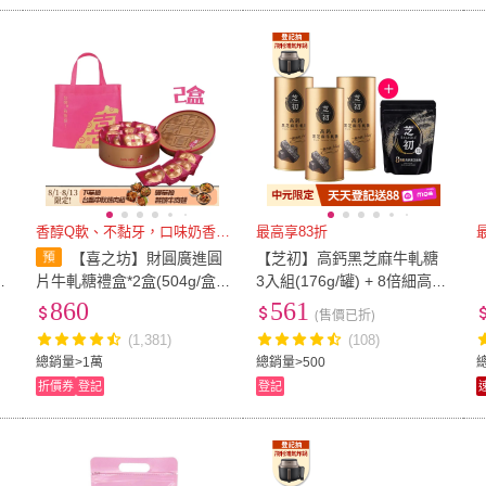
香醇Q軟、不黏牙，口味奶香濃郁
最高享83折
【喜之坊】財圓廣進圓
【芝初】高鈣黑芝麻牛軋糖
鏈
片牛軋糖禮盒*2盒(504g/盒;
3入組(176g/罐) + 8倍細高鈣
紅
含運;附贈提袋/春節禮盒/送
黑芝麻粉200g
860
561
(售價已折)
禮)
(1,381)
(108)
總銷量>1萬
總銷量>500
折價券
登記
登記