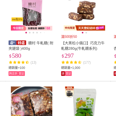
mo點3%
滿500折50
糖村 牛軋糖( 附
【大黑松小倆口】巧克力牛
夾鏈袋 )400g
軋糖280g(牛軋糖系列)
580
297
(13)
(177)
總銷量>100
總銷量>1,000
跨店折
登記
速
登記