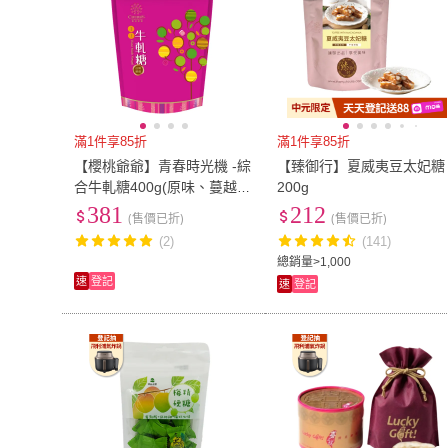
滿1件享85折
滿1件享85折
【櫻桃爺爺】青春時光機 -綜
【臻御行】夏威夷豆太妃糖
合牛軋糖400g(原味、蔓越
200g
莓、咖啡、火山豆)
381
212
(售價已折)
(售價已折)
(2)
(141)
總銷量>1,000
速
登記
速
登記