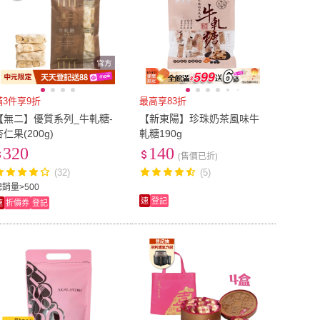
滿3件享9折
最高享83折
【無二】優質系列_牛軋糖-
【新東陽】珍珠奶茶風味牛
杏仁果(200g)
軋糖190g
320
140
(售價已折)
(32)
(5)
總銷量>500
速
登記
速
折價券
登記